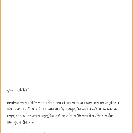
छत्रपती शिवाजी महाराज महाराजस्व समाधान शिबिरास पनवेलमध्ये उत्स्फूर्त प्रतिसाद
मुरूड : प्रतिनिधी
सामाजिक न्याय व विशेष सहाय्य विभागाच्या डॉ. बाबासाहेब आंबेडकर संशोधन व प्रशिक्षण
संस्था अर्थात बार्टीच्या मार्फत राज्यात गावनिहाय अनुसूचित जातीचे सर्वेक्षण करण्यात येत
असून, रायगड जिल्ह्यातील अनुसूचित जाती प्रवर्गातील 59 जातींचे गावनिहाय सर्वेक्षण
समतादूत करीत आहेत.