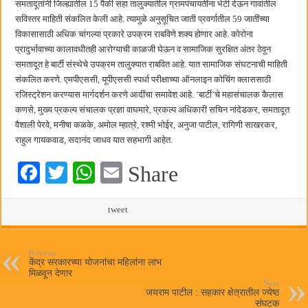
समतादूतांनी जिल्ह्यातील 15 पैकी सहा तालुक्यातील ग्रामपंचायतींना भेटी देऊन गावांतील
सविस्तर माहिती संकलित केली आहे. त्यामुळे अनुसूचित जाती प्रवर्गातील 59 जातींच्या
विकासासाठी अधिक चांगल्या प्रकारे उपक्रम राबविणे शक्य होणार आहे. कोरोना
प्रादुर्भावाच्या कालावधीतही आरोग्याची काळजी घेऊन व सामाजिक सुरक्षित अंतर ठेवून
समतादूत हे बार्टी संस्थेचे उपक्रम तालुक्यात राबवित आहे. यात सामाजिक संघटनाची माहिती
संकलित करणे. एमपीएससी, यूपीएससी स्पर्धा परीक्षाच्या ऑनलाइन कोचिंग क्लाससाठी
रजिस्ट्रेशन करण्यास मार्गदर्शन करणे आदींचा समावेश आहे. ‘बार्टी’चे महासंचालक कैलास
कणसे, मुख्य प्रकल्प संचालक प्रज्ञा वाघमारे, प्रकल्प अधिकारी सचिन नांदेडकर, समतादूत
वैशाली पेरवे, मनीषा कळके, अमोल म्हात्रे, रश्मी भोईर, अनुजा पाटील, रागिणी साखरकर,
राहुल गायकवाड, सदानंद जाधव यात सहभागी आहेत.
Fa
T
W
E
Share
ce
wi
ha
m
bo
tte
ts
tweet
ail
ok
r
A
pp
Previous
केंद्र सरकारच्या योजनांचा महिलांना लाभ
मिळवून देणार
Next
जयराम पाटील : सहकार क्षेत्रातील ज्येष्ठ
संघटक