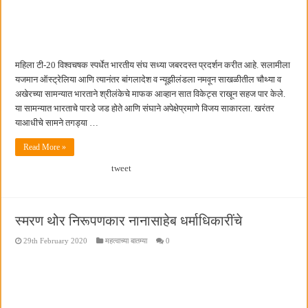
हर घर तिरंगा अभियानासंदर्भात पनवेलमध्ये बैठक
महिला टी-20 विश्वचषक स्पर्धेत भारतीय संघ सध्या जबरदस्त प्रदर्शन करीत आहे. सलामीला
यजमान ऑस्ट्रेलिया आणि त्यानंतर बांगलादेश व न्यूझीलंडला नमवून साखळीतील चौथ्या व
अखेरच्या सामन्यात भारताने श्रीलंकेचे माफक आव्हान सात विकेट्स राखून सहज पार केले.
या सामन्यात भारताचे पारडे जड होते आणि संघाने अपेक्षेप्रमाणे विजय साकारला. खरंतर
याआधीचे सामने तगड्या …
Read More »
tweet
स्मरण थोर निरूपणकार नानासाहेब धर्माधिकारींचे
29th February 2020
महत्वाच्या बातम्या
0