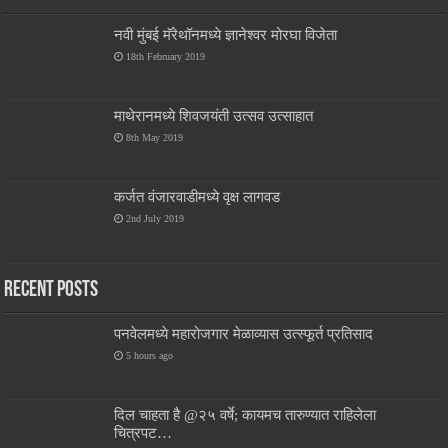
नवी मुंबई मॅरेथॉनमध्ये ज्ञानेश्वर मोरघा विजेता
18th February 2019
माथेरानमध्ये शिवजयंती उत्सव उत्साहात
8th May 2019
कर्जत वंजारवाडीमध्ये वृक्ष लागवड
2nd July 2019
Recent Posts
पनवेलमध्ये महारोजगार मेळाव्यास उत्स्फूर्त प्रतिसाद
5 hours ago
दिल चाहता है @२५ वर्षे; कायमच तारुण्यात राहिलेला
चित्रपट…