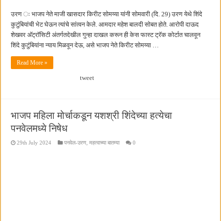
उरण ः भाजप नेते माजी खासदार किरीट सोमय्या यांनी सोमवारी (दि. 29) उरण येथे शिंदे
कुटुंबियांची भेट घेऊन त्यांचे सांत्वन केले. आमदार महेश बालदी सोबत होते. आरोपी दाऊद
शेखवर अ‍ॅट्रॉसिटी अंतर्गतदेखील गुन्हा दाखल करून ही केस फास्ट ट्रॅक कोर्टात चालवून
शिंदे कुटुंबियांना न्याय मिळवून देऊ, असे भाजप नेते किरीट सोमय्या …
Read More »
tweet
भाजप महिला मोर्चाकडून यशश्री शिंदेच्या हत्येचा
पनवेलमध्ये निषेध
29th July 2024
पनवेल-उरण
,
महत्वाच्या बातम्या
0