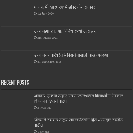
भाजपतर्फे खारघरमध्ये डॉक्टर्सचा सत्कार
1st July 2020
उरण महाविद्यालयात विविध स्पर्धा उत्साहात
31st March 2021
उरण नगर परिषदेतर्फे विसर्जनासाठी चोख व्यवस्था
8th September 2019
Recent Posts
आमदार प्रशांत ठाकूर यांच्या उपस्थितीत विद्यार्थ्यांना रेनकोट,
शिक्षकांना छत्री वाटप
3 hours ago
लोकनेते रामशेठ ठाकूर समाजसेवेतील हिरा -आमदार रविशेठ
पाटील
1 day ago