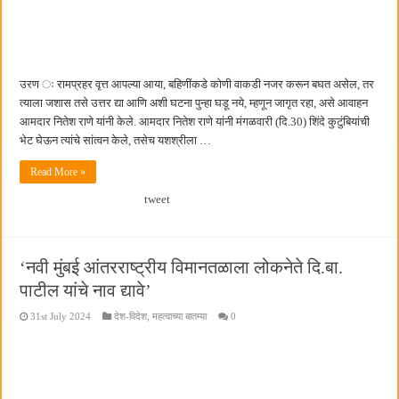
छत्रपती शिवाजी महाराज महाराजस्व समाधान शिबिरास पनवेलमध्ये उत्स्फूर्त प्रतिसाद
उरण ः रामप्रहर वृत्त आपल्या आया, बहिणींकडे कोणी वाकडी नजर करून बघत असेल, तर
त्याला जशास तसे उत्तर द्या आणि अशी घटना पुन्हा घडू नये, म्हणून जागृत रहा, असे आवाहन
आमदार नितेश राणे यांनी केले. आमदार नितेश राणे यांनी मंगळवारी (दि.30) शिंदे कुटुंबियांची
भेट घेऊन त्यांचे सांत्वन केले, तसेच यशश्रीला …
Read More »
tweet
‘नवी मुंबई आंतरराष्ट्रीय विमानतळाला लोकनेते दि.बा.
पाटील यांचे नाव द्यावे’
31st July 2024
देश-विदेश
,
महत्वाच्या बातम्या
0