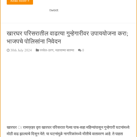
Read More »
tweet
खारघर परिसरातील वाढत्या गुन्हेगारीवर उपाययोजना करा;
भाजपचे पोलिसांना निवेदन
30th July 2024
पनवेल-उरण
,
महत्वाच्या बातम्या
0
खारघर ः रामप्रहर वृत्त खारघर परिसरात गेल्या पाच-सहा महिन्यांपासून गुन्हेगारी घटनांमध्ये
मोठी वाढ झाल्याचे दिसून येते. या घटनांमुळे नागरिकांमध्ये भीतीचे वातावरण आहे. ते पाहता