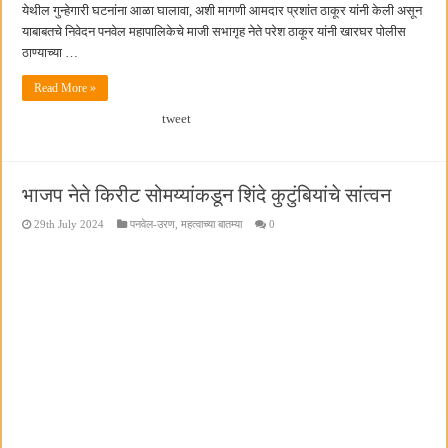
येथील गुन्हेगारी घटनांना आळा घालावा, अशी मागणी आमदार प्रशांत ठाकूर यांनी केली असून
याबाबतचे निवेदन पनवेल महापालिकेचे माजी सभागृह नेते परेश ठाकूर यांनी खारघर पोलीस
ठाण्याच्या …
Read More »
tweet
भाजप नेते किरीट सोमय्यांकडून शिंदे कुटुंबियांचे सांत्वन
29th July 2024
पनवेल-उरण
,
महत्वाच्या बातम्या
0