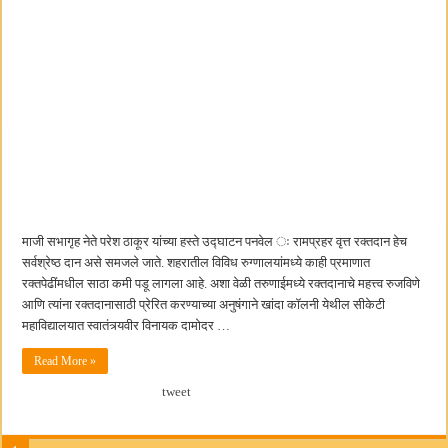
माजी सभागृह नेते परेश ठाकूर यांच्या हस्ते उद्घाटन पनवेल ः रामप्रहर वृत्त रक्तदान हेच
सर्वश्रेष्ठ दान असे समजले जाते. शहरातील विविध रुग्णालयांमध्ये काही प्रमाणात
रक्तपेढींमधील साठा कमी पडू लागला आहे. अशा वेळी तरुणाईमध्ये रक्तदानाचे महत्त्व रुजविणे
आणि त्यांना रक्तदानासाठी प्रेरित करण्याच्या अनुषंगाने खांदा कॉलनी येथील सीकेटी
महाविद्यालयात स्वातंत्र्यवीर विनायक दामोदर …
Read More »
tweet