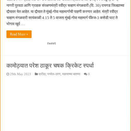
नागरी पुरवठा आणि ग्राहक संरक्षणमंत्री रवींद्र चव्हाण मंगळवारी (दि. 30) रायगड जिल्ह्याच्या
दौर्‍यावर येत आहेत. या दौर्‍यात ते मुंबई-गोवा महामार्गाची पाहणी करणार आहेत. मंत्री रवींद्र
चव्हाण मंगळवारी सायंकाळी 4.15 ते 5 वाजता मुंबई-गोवा महामार्ग पॅकेज-3 कशेडी घाट ते
भोगाव खुर्द …
Read More »
tweet
कामोठ्यात परेश ठाकूर चषक क्रिकेट स्पर्धा
29th May 2023
क्रीडा
,
पनवेल-उरण
,
महत्वाच्या बातम्या
0