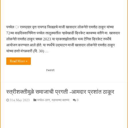
बाल्मर लॉरी आणि शेल इंडियातील कंत्राटी कामगारांना भरघोस पगारवाढ
पनवेल ः रामप्रहर वृत्त रायगड जिल्ह्याचे माजी खासदार लोकनेते रामशेठ ठाकूर यांच्या
72व्या वाढदिवसानिमित्त पनवेल तालुक्यातील न्हावेखाडी क्रिकेट क्लबच्या वतीने मा. खासदार
लोकनेते रामशेठ ठाकूर चषक 2023 या प्रकाशझोतातील भव्य टेनिस क्रिकेट स्पर्धेचे
आयोजन करण्यात आले होते. या स्पर्धेचे उद्घाटन माजी खासदार लोकनेते रामशेठ ठाकूर
यांच्या हस्ते मंगळवारी (दि. 30) …
Read More »
tweet
स्त्रीशक्तीमुळे समाजाची प्रगती -आमदार प्रशांत ठाकूर
31st May 2023
पनवेल-उरण
,
महत्वाच्या बातम्या
0