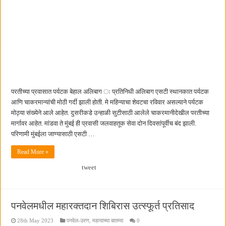
परतीच्या प्रवासात पर्यटक बेहाल अलिबाग ः प्रतिनिधी अलिबाग एसटी स्थानकात पर्यटक
आणि चाकरमान्यांची मोठी गर्दी झाली होती. मे महिन्याचा शेवटचा रविवार असल्याने पर्यटक
मोठ्या संख्येने आले आहेत. दुसरीकडे उन्हाळी सुटीसाठी आलेले चाकरमानीदेखील परतीच्या
मार्गावर आहेत. मांडवा ते मुंबई ही प्रवासी जलवाहतूक सेवा दोन दिवसांपूर्वीच बंद झाली.
परिणामी मुंबईला जाण्यासाठी एसटी …
Read More »
tweet
पनवेलमधील महारक्तदान शिबिरास उत्स्फूर्त प्रतिसाद
28th May 2023
पनवेल-उरण
,
महत्वाच्या बातम्या
0