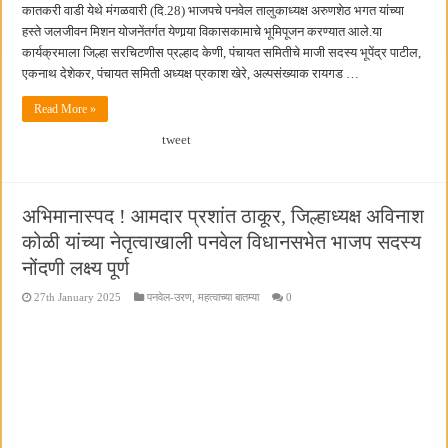
कातकरी वाडी येथे मंगळवारी (दि.28) भाजपचे पनवेल तालुकाध्यक्ष अरुणशेठ भगत यांच्या
हस्ते जलजीवन मिशन योजनेंतर्गत येणार्‍या विकासकामाचे भूमिपूजन करण्यात आले.या
कार्यक्रमाला जिल्हा सरचिटणीस प्रल्हाद केणी, पंचायत समितीचे माजी सदस्य भूपेंद्र पाटील,
एकनाथ देशेकर, पंचायत समिती अध्यक्ष प्रकाश खेरे, अल्पसंख्याक रायगड …
Read More »
tweet
अभिमानास्पद ! आमदार प्रशांत ठाकूर, जिल्हाध्यक्ष अविनाश
कोळी यांच्या नेतृत्वाखाली पनवेल विधानसभेत भाजप सदस्य
नोंदणी लक्ष्य पूर्ण
27th January 2025
पनवेल-उरण
,
महत्वाच्या बातम्या
0