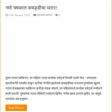
नमो चषकात कबड्डीचा थरार!
25th January 2025
महत्वाच्या बातम्या
0
पुरुष गटात नवकिरण, तर महिला गटात कर्नाळा स्पोर्ट्स विजयी उलवे नोड : रामप्रहर
वृत्तलोकनेते रामशेठ ठाकूर क्रीडा नगरीत झालेल्या कबड्डीच्या थरारात पुरुषांच्या खुल्या
गटात भेंडखळच्या नवकिरण क्रीडा मंडळ संघाने, तर महिलांमध्ये कर्नाळा स्पोर्ट्स पनवेलने
बाजी मारली. पुरुषांच्या गटात सीकेटी पनवेलने द्वितीय, गणेश क्लब उरणने तृतीय, तर चतुर्थ
क्रमांक जय हनुमान …
Read More »