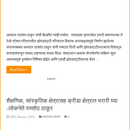
बाल्मर लॉरी आणि शेल इंडियातील कंत्राटी कामगारांना भरघोस पगारवाढ
आमदार प्रशांत ठाकूर यांची बैठकीत ग्वाही पनवेल : रामप्रहर वृत्तपनवेल एसटी बसस्थानक ते
रेल्वे स्टेशन परिसरातील झोपडपट्टी परिसरात विकास आराखड्यामुळे निर्माण झालेल्या
संभ्रमाबाबत आमदार प्रशांत ठाकूर यांनी स्पष्टता दिली आणि झोपडपट्टीधारकांना दिशाभूल
करणार्‍यांपासून सावध राहण्याचा सल्ला दिला. पंतप्रधान आवास योजनेंतर्गत सर्वेक्षण सुरू
असल्यामुळे पुनर्वसन निश्चित होईल आणि एकही झोपडपट्टीधारक बेघर …
Read More »
tweet
शैक्षणिक, सांस्कृतिक क्षेत्रासह क्रीडा क्षेत्रात भरारी घ्या
-लोकनेते रामशेठ ठाकूर
28th January 2025
महत्वाच्या बातम्या
0