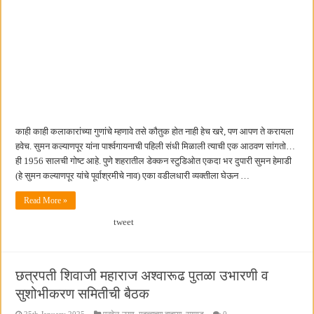
काही काही कलाकारांच्या गुणांचे म्हणावे तसे कौतुक होत नाही हेच खरे, पण आपण ते करायला
हवेच. सुमन कल्याणपूर यांना पार्श्वगायनाची पहिली संधी मिळाली त्याची एक आठवण सांगतो…
ही 1956 सालची गोष्ट आहे. पुणे शहरातील डेक्कन स्टुडिओत एकदा भर दुपारी सुमन हेमाडी
(हे सुमन कल्याणपूर यांचे पूर्वाश्रमीचे नाव) एका वडीलधारी व्यक्तीला घेऊन …
Read More »
tweet
छत्रपती शिवाजी महाराज अश्वारूढ पुतळा उभारणी व
सुशोभीकरण समितीची बैठक
25th January 2025
पनवेल-उरण
,
महत्वाच्या बातम्या
,
रायगड
0