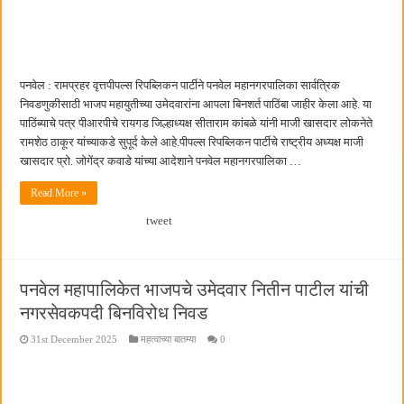
छत्रपती शिवाजी महाराज महाराजस्व समाधान शिबिरास पनवेलमध्ये उत्स्फूर्त प्रतिसाद
पनवेल : रामप्रहर वृत्तपीपल्स रिपब्लिकन पार्टीने पनवेल महानगरपालिका सार्वत्रिक
निवडणुकीसाठी भाजप महायुतीच्या उमेदवारांना आपला बिनशर्त पाठिंबा जाहीर केला आहे. या
पाठिंब्याचे पत्र पीआरपीचे रायगड जिल्हाध्यक्ष सीताराम कांबळे यांनी माजी खासदार लोकनेते
रामशेठ ठाकूर यांच्याकडे सुपूर्द केले आहे.पीपल्स रिपब्लिकन पार्टीचे राष्ट्रीय अध्यक्ष माजी
खासदार प्रो. जोगेंद्र कवाडे यांच्या आदेशाने पनवेल महानगरपालिका …
Read More »
tweet
पनवेल महापालिकेत भाजपचे उमेदवार नितीन पाटील यांची
नगरसेवकपदी बिनविरोध निवड
31st December 2025
महत्वाच्या बातम्या
0