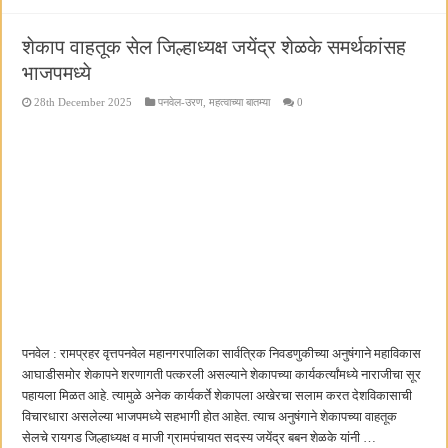
शेकाप वाहतूक सेल जिल्हाध्यक्ष जयेंद्र शेळके समर्थकांसह
भाजपमध्ये
28th December 2025
पनवेल-उरण
,
महत्वाच्या बातम्या
0
पनवेल : रामप्रहर वृत्तपनवेल महानगरपालिका सार्वत्रिक निवडणुकीच्या अनुषंगाने महाविकास
आघाडीसमोर शेकापने शरणागती पत्करली असल्याने शेकापच्या कार्यकर्त्यांमध्ये नाराजीचा सूर
पहायला मिळत आहे. त्यामुळे अनेक कार्यकर्ते शेकापला अखेरचा सलाम करत देशविकासाची
विचारधारा असलेल्या भाजपमध्ये सहभागी होत आहेत. त्याच अनुषंगाने शेकापच्या वाहतूक
सेलचे रायगड जिल्हाध्यक्ष व माजी ग्रामपंचायत सदस्य जयेंद्र बबन शेळके यांनी …