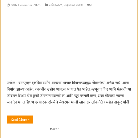
28th December 2025
पनवेल-उरण
,
महत्वाच्या बातम्या
0
पनवेल : रामप्रहर वृत्तविद्यार्थ्यांनो आपल्या भागात विमानतळामुळे नोकरीच्या अनेक संधी आज
निर्माण झाल्या आहेत. नवनवीन उद्योग आपल्या भागात येत आहेत. म्हणूनच जिद्द आणि मेहनतीच्या
जोरावर शिक्षण घेत तुम्ही जीवनात यशस्वी व्हा आणि खूप प्रगती करा, असा मोलाचा सल्ला
जनार्दन भगत शिक्षण प्रसारक संस्थेचे चेअरमन माजी खासदार लोकनेते रामशेठ ठाकूर यांनी
…
Read More »
tweet