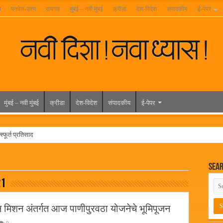
ा
पनवेल-उरण
रायगड
मुंबई – नवी मुंबई
क्रीडा
देश-विदेश
संपादकीय
ई-पेपर
मुंबई – नवी मुंबई
क्रीडा
देश-विदेश
संपादकीय
ई-पेपर
्फूर्त प्रतिसाद
रुण्यात राहिलेला चित्रपट…
Sea
त विद्यार्थ्यांना रेनकोट, शिक्षकांना छत्री वाटप
21
ल हिरा -आमदार रविशेठ पाटील
ूर यांच्या वाढदिवसानिमित्त राज्यभरातून शुभेच्छांचा वर्षाव
 मिशन अंतर्गत आज पाणीपुरवठा योजनेचे भूमिपूजन
मेळावा