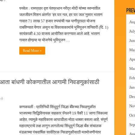
0
 निकाल जाहीर
पनवेल : रामप्रहर वृत्त पंतप्रधान नरेंद्र मोदी यांच्या स्वप्नातील
Prev
च्या मुख्य प्रशासकीय कार्यालयासह भव्य मूट कोर्टचे बुधवारी उद्घाटन
जलजीवन मिशन अंतर्गत ‘हर घर नल, हर घर जल’नुसार भाताण
गावात 71 लाख 57 हजार रुपयांची नळ पाणीपुरवठा योजना
Au
न इमारतीचे लोकनेते रामशेठ ठाकूर यांच्या उद्घाटन
राबविण्यात येणार असून या विकासकामांचे भूमिपूजन शनिवारी (दि. 1)
Jul
लमध्ये बैठक
सायंकाळी 4.30 वाजता आयोजित करण्यात आले आहे. भाताण
गावात होणार्‍या या योजनेचे भूमिपूजन …
Jun
Ma
Read More »
Apr
Ma
Feb
चस्व; आता बांधणी कोकणातील आगामी निवडणुकांसाठी
Jan
De
0
No
कणकवली : प्रतिनिधी सिंधुदुर्ग जिल्हा बँकेच्या निवडणुकीत
भाजपच्या सिद्धिविनायक सहकार पॅनलने 19 पैकी 11 जागा जिंकल्या
Oct
आहेत. त्यामुळे महाविकास आघाडीला मोठा धक्का बसला आहे. संपूर्ण
Sep
महाराष्ट्राचे लक्ष लागून लागलेल्या सिंधुदुर्ग जिल्हा बँक संचालक
मंडळाच्या पंचवार्षिक सार्वत्रिक निवडणुकीसाठी मतमोजणीनंतर
Au