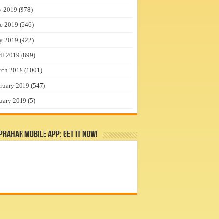
y 2019
(978)
e 2019
(646)
y 2019
(922)
il 2019
(899)
rch 2019
(1001)
ruary 2019
(547)
uary 2019
(5)
rahar Mobile App: Get it Now!