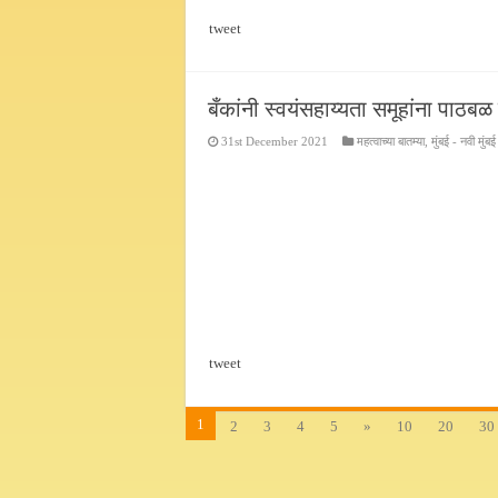
tweet
बँकांनी स्वयंसहाय्यता समूहांना पाठबळ द
31st December 2021
महत्वाच्या बातम्या
,
मुंबई - नवी मुंबई
tweet
1
2
3
4
5
»
10
20
30