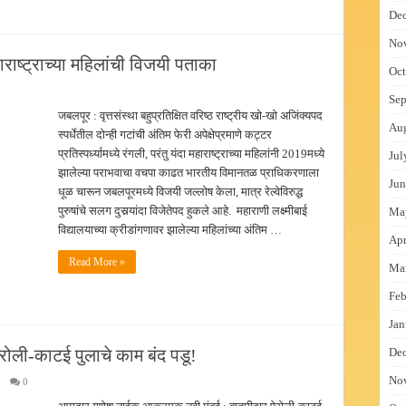
De
No
ाराष्ट्राच्या महिलांची विजयी पताका
Oct
Sep
जबलपूर : वृत्तसंस्था बहुप्रतिक्षित वरिष्ठ राष्ट्रीय खो-खो अजिंक्यपद
Au
स्पर्धेतील दोन्ही गटांची अंतिम फेरी अपेक्षेप्रमाणे कट्टर
प्रतिस्पर्ध्यामध्ये रंगली, परंतु यंदा महाराष्ट्राच्या महिलांनी 2019मध्ये
Jul
झालेल्या पराभवाचा वचपा काढत भारतीय विमानतळ प्राधिकरणाला
Jun
धूळ चारून जबलपूरमध्ये विजयी जल्लोष केला, मात्र रेल्वेविरुद्ध
पुरुषांचे सलग दुसर्‍यांदा विजेतेपद हुकले आहे. महाराणी लक्ष्मीबाई
Ma
विद्यालयाच्या क्रीडांगणावर झालेल्या महिलांच्या अंतिम …
Apr
Read More »
Ma
Feb
Jan
 ऐरोली-काटई पुलाचे काम बंद पडू!
De
No
0