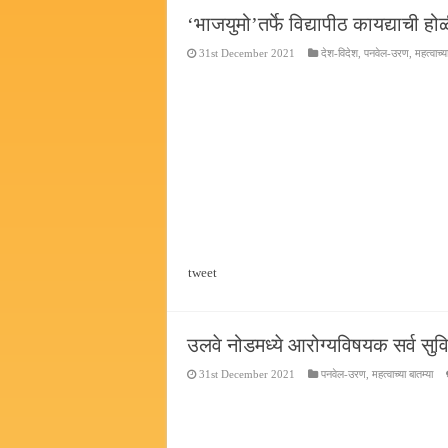
‘भाजयुमो’तर्फे विद्यापीठ कायद्याची हो
31st December 2021
देश-विदेश
,
पनवेल-उरण
,
महत्वाच्य
tweet
उलवे नोडमध्ये आरोग्यविषयक सर्व सुव
31st December 2021
पनवेल-उरण
,
महत्वाच्या बातम्या