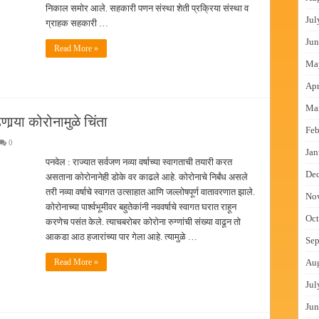
निकाल समोर आले. सहकारी पणन संस्था शेती प्रक्रिया संस्था व
Jul
ग्राहक सहकारी …
Jun
Read More »
Ma
Apr
Ma
ार्‍या कोरोनामुळे चिंता
Feb
0
Jan
पनवेल : राज्यात सर्वजण नव्या वर्षाच्या स्वागताची तयारी करत
De
असताना कोरोनानेही डोके वर काढले आहे. कोरोनाचे निर्बंध असले
तरी नव्या वर्षाचे स्वागत उत्साहात आणि जल्लोषपूर्ण वातावरणात झाले.
No
कोरोनाच्या पार्श्वभूमीवर बहुतेकांनी नववर्षाचे स्वागत घरात राहून
Oct
करणेच पसंत केले. त्याचबरोबर कोरोना रुग्णांची संख्या वाढून तो
आकडा आठ हजारांच्या पार गेला आहे. त्यामुळे …
Sep
Read More »
Au
Jul
Jun