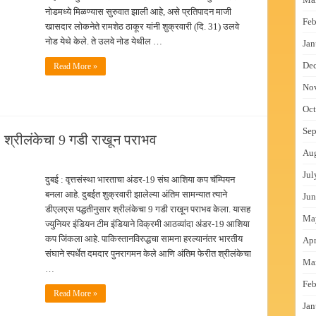
नोडमध्ये मिळण्यास सुरुवात झाली आहे, असे प्रतिपादन माजी
Feb
खासदार लोकनेते रामशेठ ठाकूर यांनी शुक्रवारी (दि. 31) उलवे
नोड येथे केले. ते उलवे नोड येथील …
Jan
De
Read More »
No
Oct
Sep
 श्रीलंकेचा 9 गडी राखून पराभव
Au
Jul
दुबई : वृत्तसंस्था भारताचा अंडर-19 संघ आशिया कप चॅम्पियन
बनला आहे. दुबईत शुक्रवारी झालेल्या अंतिम सामन्यात त्याने
Jun
डीएलएस पद्धतीनुसार श्रीलंकेचा 9 गडी राखून पराभव केला. यासह
Ma
ज्युनियर इंडियन टीम इंडियाने विक्रमी आठव्यांदा अंडर-19 आशिया
कप जिंकला आहे. पाकिस्तानविरुद्धचा सामना हरल्यानंतर भारतीय
Apr
संघाने स्पर्धेत दमदार पुनरागमन केले आणि अंतिम फेरीत श्रीलंकेचा
Ma
…
Feb
Read More »
Jan