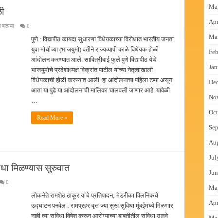
Ma
ळी
Apr
ा बातम्या
0
Ma
पुणे : विद्यापीठ कायदा सुधारणा विधेयकाच्या विरोधात भारतीय जनता
युवा मोर्चाच्या (भाजयुमो) वतीने राज्यव्यापी काळे विधेयक होळी
Feb
आंदोलन करण्यात आले. सावित्रीबाई फुले पुणे विद्यापीठ येथे
Jan
भाजयुमोचे प्रदेशाध्यक्ष विक्रांत पाटील यांच्या नेतृत्वाखाली
विधेयकाची होळी करण्यात आली. हा आंदोलनाचा पहिला टप्पा असून
De
आता या पुढे या आंदोलनाची मालिका चालवली जाणार आहे. यावेळी
No
…
Oct
Read More »
Sep
Au
Jul
िधा मिळण्यास सुरुवात
Jun
0
Ma
लोकनेते रामशेठ ठाकूर यांचे प्रतिपादन; मेडरीका क्लिनिकचे
Apr
उद्घाटन पनवेल : रामप्रहर वृत्त ज्या सुख सुविधा मुंबईमध्ये मिळणार
नाही त्या सुविधा विषेश करून आरोग्याच्या बाबतीतील सुविधा उलवे
Ma