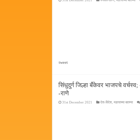
31st December 2021
पनवेल-उरण
,
महत्वाच्या बातम्या
सर्वात मोठ्या दिवाळी अंक स्पर्धेचा
जनार्दन भगत शिक्षण प्रसारक संस्थे
पालेखुर्द येथील जि.प. शाळेच्या नूत
हर घर तिरंगा अभियानासंदर्भात पनवे
tweet
सिंधुदुर्ग जिल्हा बँकेवर भाजपचे वर्
-राणे
31st December 2021
देश-विदेश
,
महत्वाच्या बातम्या