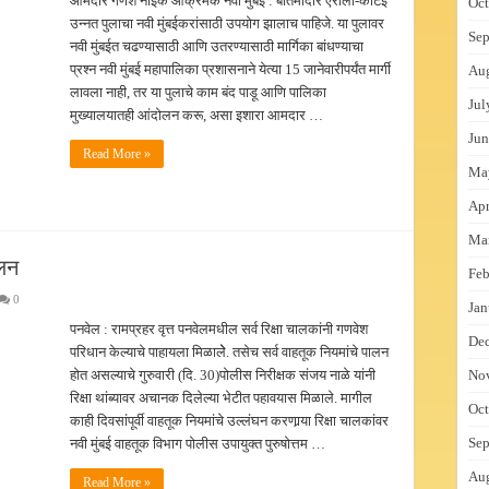
आमदार गणेश नाईक आक्रमक नवी मुंबई : बातमीदार ऐरोली-काटई
Oct
उन्नत पुलाचा नवी मुंबईकरांसाठी उपयोग झालाच पाहिजे. या पुलावर
Sep
नवी मुंबईत चढण्यासाठी आणि उतरण्यासाठी मार्गिका बांधण्याचा
प्रश्न नवी मुंबई महापालिका प्रशासनाने येत्या 15 जानेवारीपर्यंत मार्गी
Au
लावला नाही, तर या पुलाचे काम बंद पाडू आणि पालिका
Jul
मुख्यालयातही आंदोलन करू, असा इशारा आमदार …
Jun
Read More »
Ma
Apr
Ma
ालन
Feb
0
Jan
पनवेल : रामप्रहर वृत्त पनवेलमधील सर्व रिक्षा चालकांनी गणवेश
De
परिधान केल्याचे पाहायला मिळालेे. तसेच सर्व वाहतूक नियमांचे पालन
होत असल्याचे गुरुवारी (दि. 30)पोलीस निरीक्षक संजय नाळे यांनी
No
रिक्षा थांब्यावर अचानक दिलेल्या भेटीत पहावयास मिळाले. मागील
Oct
काही दिवसांपूर्वी वाहतूक नियमांचे उल्लंघन करणार्‍या रिक्षा चालकांवर
Sep
नवी मुंबई वाहतूक विभाग पोलीस उपायुक्त पुरुषोत्तम …
Au
Read More »