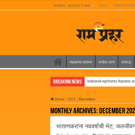
Home
महत्वाच्या बातम्य
SUNDAY , AUGUST 9 2026
महत्वाच्या बातम्या
पनवेल-उरण
रायगड
Breaking News
पनवेलमध्ये महारोजगार मेळाव्यास उत्स
दिल चाहता है @२५ वर्षे; कायमच ता
Home
/
2021
/
December
आमदार प्रशांत ठाकूर यांच्या उपस्थिती
Monthly Archives:
December 20
लोकनेते रामशेठ ठाकूर समाजसेवेती
समाजप्रिय नेतृत्व आमदार प्रशांत ठाक
भाताणकरांना नववर्षाची भेट; जलजीवन
पनवेलमध्ये ८ ऑगस्टला महारोजगार 