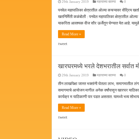
29th January 2019
महत्वाच्या बातम्या
0
पनवेल महापालिका क्षेत्रातील ओल्या कचऱ्यावर सेंद्रिय खतनि
खतनिर्मिती कळंबोली : पनवेल महापालिका क्षेत्रातील ओल्या 
याकरिता आवश्यक वीज सौर ऊर्जेतून घेण्यात येत आहे. या
Read More »
tweet
खारघरमध्ये भरले देशभरातील सर्वात मो
29th January 2019
महत्वाच्या बातम्या
0
तीन लाखांपेक्षा जास्त भक्तांनी घेतला लाभ; समागमातील लंग
समागमाचे आयोजन मागील अनेक वर्षांपासून खारघर याठिका
कार्यक्र म याठिकाणी पार पडत असतात. यामध्ये भव्य शोभाय
Read More »
tweet