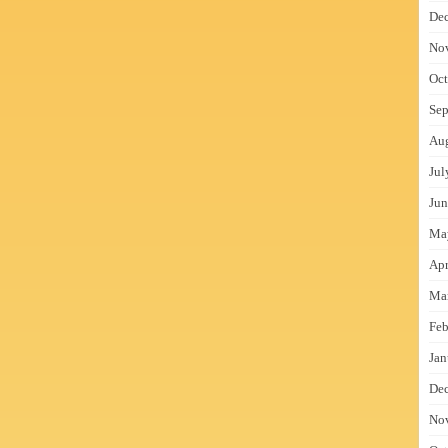
De
No
Oct
Sep
Au
Jul
Jun
Ma
Apr
Ma
Feb
Jan
De
No