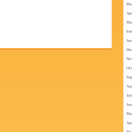
Ma
Apr
Ma
Feb
Jan
De
No
Oct
Sep
Au
Jul
Jun
Ma
Apr
Ma