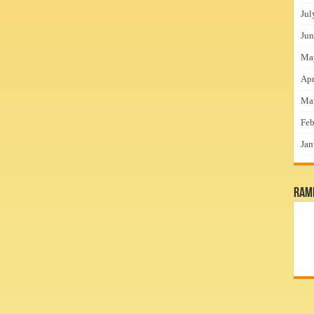
Jul
Jun
Ma
Apr
Ma
Feb
Jan
RamP