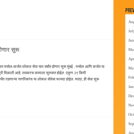
न इमारतीचे लोकनेते रामशेठ ठाकूर यांच्या उद्घाटन
Prev
लमध्ये बैठक
Au
 वाटपाचा उपक्रम
Jul
माधान शिबिरास पनवेलमध्ये उत्स्फूर्त प्रतिसाद
Jun
ोणार सुरू
Ma
Apr
ित पनवेल-कर्जत लोकल सेवा चार वर्षांत होणार सुरू मुंबई : पनवेल आणि कर्जत या
Ma
ंजुरी मिळाली आहे. लवकरच कामाला सुरुवात होईल. एकूण २९ किमी
Feb
्यंत राहणाऱ्या नागरिकांना या लोकल सेवेचा फायदा होईल. मात्र, ही सेवा सुरू
Jan
De
No
Oct
Sep
Au