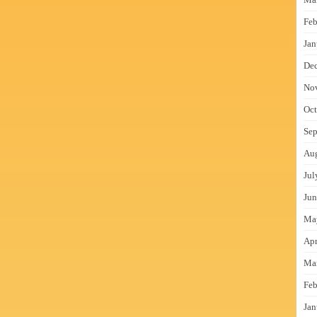
Feb
Jan
De
No
Oct
Sep
Au
Jul
Jun
Ma
Apr
Ma
Feb
Jan