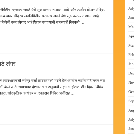
Jul
र्मितीचा प्रकल्प नावडे येथे सुरू करण्यात आला आहे. सौर ऊर्जेवर होणार सेंद्रिय
कचऱ्यावर सेंद्रिय खतनिर्मितीचा प्रकल्प नावडे येथे सुरू करण्यात आला आहे.
Jun
मुळे विजेची बचत होणार आहे शिवाय कचºयाची समस्याही निकाली …
Ma
Apr
Ma
Feb
ठे लंगर
Jan
De
र व्यवस्थापनाची सर्वत्र चर्चा खारघरमध्ये भरले देशभरातील सर्वात मोठे लंगर संत
No
णी केले जाते. समागमात देशभरातील अनुयायी सहभागी होतात. तीन दिवस विविध
Oct
ात्रा, सांस्कृतिक कार्यक्र म, रक्तदान शिबिर आदींसह …
Sep
Au
Jul
Jun