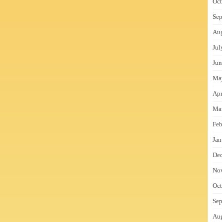
Oct
Sep
Au
Jul
Jun
Ma
Apr
Ma
Feb
Jan
De
No
Oct
Sep
Au