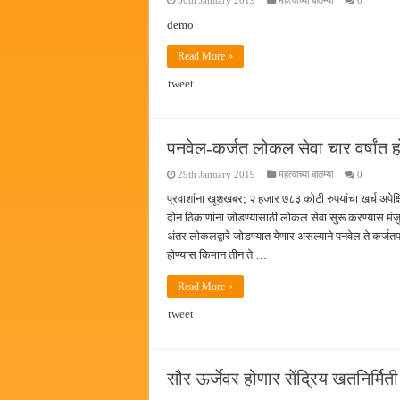
30th January 2019
महत्वाच्या बातम्या
0
पालेखुर्द येथील जि.प. शाळेच्या नूत
demo
हर घर तिरंगा अभियानासंदर्भात पनवे
Read More »
कामोठे येथे समाजोपयोगी वस्तूंच्या
tweet
छत्रपती शिवाजी महाराज महाराजस्व स
पनवेल-कर्जत लोकल सेवा चार वर्षांत ह
29th January 2019
महत्वाच्या बातम्या
0
प्रवाशांना खूशखबर; २ हजार ७८३ कोटी रुपयांचा खर्च अपेक्ष
दोन ठिकाणांना जोडण्यासाठी लोकल सेवा सुरू करण्यास म
अंतर लोकलद्वारे जोडण्यात येणार असल्याने पनवेल ते कर्जतपर
होण्यास किमान तीन ते …
Read More »
tweet
सौर ऊर्जेवर होणार सेंद्रिय खतनिर्मिती