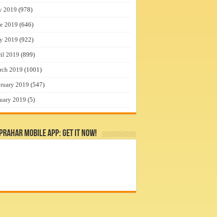
y 2019
(978)
e 2019
(646)
y 2019
(922)
il 2019
(899)
rch 2019
(1001)
ruary 2019
(547)
uary 2019
(5)
rahar Mobile App: Get it Now!