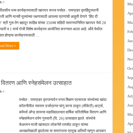
0
Ma
दिवसीय भव्य कार्यक्रमासाठी खारघर सज्ज पनवेल : रामप्रहर वृत्तहिंदुस्थानी
Apr
कृती आणि मानवी मूल्यांच्या रक्षणासाठी आपल्या प्राणांची आहुती देणारे ‘हिंद दी
Ma
’ श्री गुरू तेग बहादूर साहिब यांच्या 350व्या शहिदी समागमानिमित खारघर येथे 28
रुवारी व 1 मार्च रोजी विशेष कार्यक्रम आयोजित करण्यात आला आहे. ओेवे येथील
Feb
नात होणार्‍या कार्यक्रमासाठी …
Jan
ead More »
De
No
Oct
Sep
क वितरण आणि स्नेहसंमेलन उत्साहात
Au
0
Jul
पनवेल : रामप्रहर वृत्तजनार्दन भगत शिक्षण प्रसारक संस्थेच्या खांदा
Jun
कॉलनीतील स्वायत्त दर्जाप्राप्त चांगू काना ठाकूर (सीकेटी) आर्ट्स,
कॉमर्स अ‍ॅण्ड सायन्स महाविद्यालयात वार्षिक पारितोषिक वितरण आणि
Ma
स्नेहसंमेलन दर्पण गुरुवारी (दि. 26) उत्साहात झाले. संस्थेचे
Apr
चेअरमन माजी खासदार लोकनेते रामशेठ ठाकूर यांच्या
अध्यक्षतेखाली झालेल्या या समारंभास प्रमुख अतिथी म्हणून आयकर
Ma