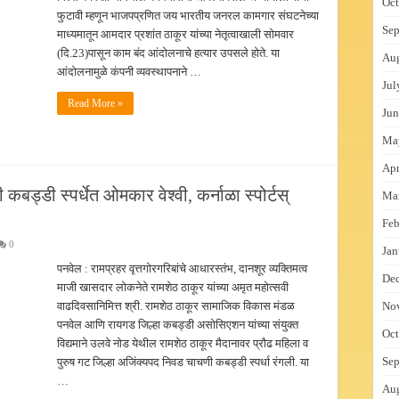
Oct
फुटावी म्हणून भाजपप्रणित जय भारतीय जनरल कामगार संघटनेच्या
Sep
माध्यमातून आमदार प्रशांत ठाकूर यांच्या नेतृत्वाखाली सोमवार
(दि.23)पासून काम बंद आंदोलनाचे हत्यार उपसले होते. या
Au
आंदोलनामुळे कंपनी व्यवस्थापनाने …
Jul
Read More »
Jun
Ma
Apr
ड्डी स्पर्धेत ओमकार वेश्वी, कर्नाळा स्पोर्टस्
Ma
Feb
0
Jan
पनवेल : रामप्रहर वृत्तगोरगरिबांचे आधारस्तंभ, दानशूर व्यक्तिमत्व
De
माजी खासदार लोकनेते रामशेठ ठाकूर यांच्या अमृत महोत्सवी
वाढदिवसानिमित्त श्री. रामशेठ ठाकूर सामाजिक विकास मंडळ
No
पनवेल आणि रायगड जिल्हा कबड्डी असोसिएशन यांच्या संयुक्त
Oct
विद्यमाने उलवे नोड येथील रामशेठ ठाकूर मैदानावर प्रौढ महिला व
Sep
पुरुष गट जिल्हा अजिंक्यपद निवड चाचणी कबड्डी स्पर्धा रंगली. या
…
Au