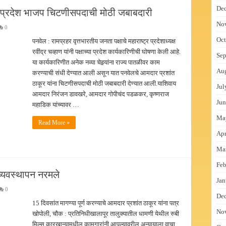
De
्र प्रदेश भाजप चिटणीसपदाची मोठी जबाबदारी
No
0
Oct
पनवेल : रामप्रहर वृत्तभारतीय जनता पक्षाचे महाराष्ट्र प्रदेशाध्यक्ष
रवींद्र चव्हाण यांनी पक्षाच्या प्रदेश कार्यकारिणीची घोषणा केली आहे.
Sep
या कार्यकारिणीत अनेक नव्या चेहर्‍यांना राज्य पातळीवर काम
Au
करण्याची संधी देण्यात आली असून यात पनवेलचे आमदार प्रशांत
ठाकूर यांना चिटणीसपदाची मोठी जबाबदारी देण्यात आली.याशिवाय
Jul
आमदार निरंजन डावखरे, आमदार गोपीचंद पडळकर, कृष्णराज
Jun
महाडिक यांच्यावर …
Ma
Read More »
Apr
Ma
Feb
व्यवस्थापन नरमले
Jan
0
De
15 दिवसांत मागण्या पूर्ण करण्याचे आमदार प्रशांत ठाकूर यांना पत्र
No
खोपोली, चौक : प्रतिनिधीखालापूर तालुक्यातील धामणी येथील रुबी
मिल्स कारखान्यामधील कामगारांनी आपल्यावरील अन्यायाला वाचा