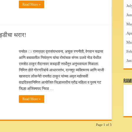
Read More »
Jul
Jun
Ma
Apr
ड्डीचा थरार!
Ma
पनवेल ः रामप्रहर वृत्तसंघभावना, अचूक रणनीती, वेगवान चढाया
Feb
आणि बचावातील नियंत्रण यांचा रोमांचक संगम उलवे नोड येथील
Jan
रामशेठ ठाकूर मैदानावर कबड्डी स्पर्धेतून अनुभवायला मिळाला.
निमित्त होते गोरगरिबांचे आधारस्तंभ, दानशूर व्यक्तिमत्त्व आणि माजी
खासदार लोकनेते रामशेठ ठाकूर यांच्या अमृत महोत्सवी
RamP
वाढदिवसानिमित्त आयोजित जिल्हास्तरीय प्रौढ महिला व पुरुष गट
जिल्हा अजिंक्यपद निवड …
Read More »
Page 1 of 5