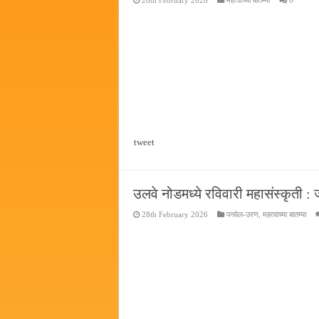
28th February 2026
महत्वाच्या बातम्या
0
पालेखुर्द येथील जि.प. शाळेच्या नूत
हर घर तिरंगा अभियानासंदर्भात पनवे
कामोठे येथे समाजोपयोगी वस्तूंच्या
छत्रपती शिवाजी महाराज महाराजस्व स
tweet
उलवे नोडमध्ये रविवारी महासंस्कृती : 
28th February 2026
पनवेल-उरण
,
महत्वाच्या बातम्या