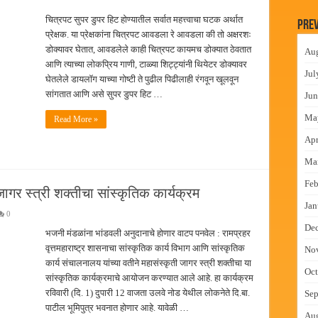
न इमारतीचे लोकनेते रामशेठ ठाकूर यांच्या उद्घाटन
चित्रपट सुपर डुपर हिट होण्यातील सर्वात महत्त्वाचा घटक अर्थात
Prev
लमध्ये बैठक
प्रेक्षक. या प्रेक्षकांना चित्रपट आवडला रे आवडला की तो अक्षरशः
डोक्यावर घेतात, आवडलेले काही चित्रपट कायमच डोक्यात ठेवतात
Au
 वाटपाचा उपक्रम
आणि त्याच्या लोकप्रिय गाणी, टाळ्या शिट्ट्यांनी थियेटर डोक्यावर
Jul
माधान शिबिरास पनवेलमध्ये उत्स्फूर्त प्रतिसाद
घेतलेले डायलॉग याच्या गोष्टी ते पुढील पिढीलाही रंगवून खूलवून
सांगतात आणि असे सुपर डुपर हिट …
Jun
Ma
Read More »
Apr
Ma
Feb
जागर स्त्री शक्तीचा सांस्कृतिक कार्यक्रम
Jan
0
De
भजनी मंडळांना भांडवली अनुदानाचे होणार वाटप पनवेल : रामप्रहर
वृत्तमहाराष्ट्र शासनाचा सांस्कृतिक कार्य विभाग आणि सांस्कृतिक
No
कार्य संचालनालय यांच्या वतीने महासंस्कृती जागर स्त्री शक्तीचा या
Oct
सांस्कृतिक कार्यक्रमाचे आयोजन करण्यात आले आहे. हा कार्यक्रम
रविवारी (दि. 1) दुपारी 12 वाजता उलवे नोड येथील लोकनेते दि.बा.
Sep
पाटील भूमिपुत्र भवनात होणार आहे. यावेळी …
Au