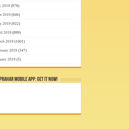
y 2019
(978)
e 2019
(646)
y 2019
(922)
il 2019
(899)
rch 2019
(1001)
ruary 2019
(547)
uary 2019
(5)
rahar Mobile App: Get it Now!