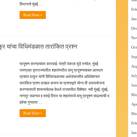
विभागाचे मुंबई …
Feb
Read More »
Jan
De
No
ूर यांचा विधिमंडळात तारांकित प्रश्न
Oct
Sep
प्रदूषण करणार्‍यांवर कारवाई- मंत्री पंकजा मुंडे पनवेल, मुंबई :
Au
रामप्रहर वृत्तराज्यातील शहरांमधील वायू प्रदूषणाबाबत आमदार
Jul
प्रशांत ठाकूर यांनी विधिमंडळाच्या अर्थसंकल्पीय अधिवेशनात
तारांकित प्रश्न दाखल करून या प्रश्नाद्वारे योग्य ती उपाययोजना
Jun
करण्यासाठी शासनाचेलक्ष वेधले.राज्यातील विशेषतः नवी मुंबई, मुंबई,
Ma
नागपूर जळगाव व वसई विरार या शहरांमध्ये वायू प्रदूषण वाढल्याची व
हवेचा गुणवत्ता …
Apr
Read More »
Ma
Feb
Jan