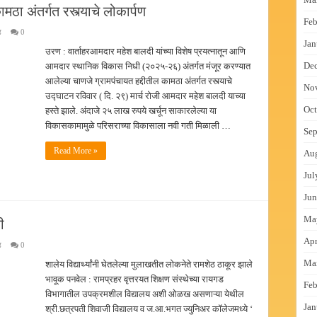
ठा अंतर्गत रस्त्याचे लोकार्पण
Feb
ड
0
Jan
उरण : वार्ताहरआमदार महेश बालदी यांच्या विशेष प्रयत्नातून आणि
De
आमदार स्थानिक विकास निधी (२०२५-२६) अंतर्गत मंजूर करण्यात
आलेल्या चाणजे ग्रामपंचायत हद्दीतील कामठा अंतर्गत रस्त्याचे
No
उद्घाटन रविवार ( दि. २९) मार्च रोजी आमदार महेश बालदी याच्या
Oct
हस्ते झाले. अंदाजे २५ लाख रुपये खर्चून साकारलेल्या या
विकासकामामुळे परिसराच्या विकासाला नवी गती मिळाली …
Sep
Read More »
Au
Jul
Jun
Ma
ी
Apr
ड
0
Ma
शालेय विद्यार्थ्यांनी घेतलेल्या मुलाखतीत लोकनेते रामशेठ ठाकूर झाले
भावूक पनवेल : रामप्रहर वृत्तरयत शिक्षण संस्थेच्या रायगड
Feb
विभागातील उपक्रमशील विद्यालय अशी ओळख असणाऱ्या येथील
Jan
श्री.छत्रपती शिवाजी विद्यालय व ज.आ.भगत ज्युनिअर कॉलेजमध्ये ‘