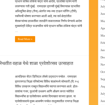
प्रधान सचिव लोकेश चंद्रा यांचे आदेश; प्रलंबित प्रश्न मार्गी
लावण्यास गती मुंबई : रामप्रहर वृत्तनवी मुंबई विमानतळ प्रभावित
Jul
अधिसूचित क्षेत्र (नैना) अंतर्गत ज्या-ज्या टाऊन प्लॅनिंग (टीपी)
Jun
स्कीमची घोषणा करण्यात आली आहे, त्या सर्व क्षेत्रांतील
शेतकऱ्यांच्या हरकतींवर तातडीने सकारात्मक निर्णय घेण्याचे आदेश
Ma
मुख्यमंत्री देवेंद्र फडणवीस यांचे प्रधान सचिव लोकेश चंद्रा यांनी
Apr
…
Ma
Read More »
Feb
Jan
De
उपस्थितीत वहाळ येथे शाळा प्रवेशोत्सव उत्साहात
No
Oct
आयडियल सेंटर डिजिटल लॅबचे उद्घाटन पनवेल : रामप्रहर
Sep
वृत्तरायगड जिल्हा परिषदेच्या विविध शाळांमध्ये सोमवारी (दि.१५)
विविध उपक्रम राबवून विद्यार्थ्यांचे स्वागत करण्यात आले. ढोल-
Au
ताशांचा गजर, फुलांची उधळण आणि औक्षण करत नवोदित
Jul
विद्यार्थ्यांचा हा प्रवेशोत्सव अत्यंत दिमाखात साजरा झाला. या
Jun
प्रवेशोत्सवाचे मुख्य आकर्षण पनवेल तालुक्यातील रायगड जिल्हा