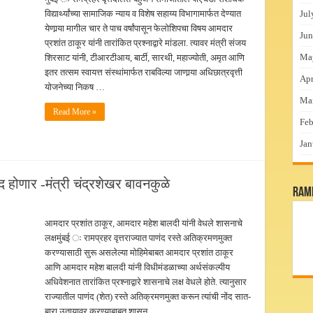
विद्यार्थ्यांच्या सामाजिक न्याय व विशेष सहाय्य विभागामार्फत देण्यात
Jul
येणार्‍या मागील चार ते पाच वर्षांपासून फेलोशिपचा विषय आमदार
Jun
प्रशांत ठाकूर यांनी तारांकित प्रश्नाद्वारे मांडला. त्यावर मंत्री संजय
Ma
शिरसाट यांनी, टीआरटीआय, बार्टी, सारथी, महाज्योती, अमृत आणि
इतर तत्सम स्वायत्त संस्थांमार्फत राबविल्या जाणार्‍या अधिछात्रवृत्ती
Apr
योजनेच्या निकष …
Ma
Read More »
Feb
Jan
ोंद होणार -मंत्री चंद्रशेखर बावनकुळे
RamP
आमदार प्रशांत ठाकूर, आमदार महेश बालदी यांनी वेधले शासनाचे
लक्षमुंबई ः रामप्रहर वृत्तराज्यात पाणंद रस्ते अतिक्रमणमुक्त
करण्यासाठी सुरू असलेल्या मोहिमेबाबत आमदार प्रशांत ठाकूर
आणि आमदार महेश बालदी यांनी विधीमंडळाच्या अर्थसंकल्पीय
अधिवेशनात तारांकित प्रश्नाद्वारे शासनाचे लक्ष वेधले होते. त्यानुसार
राज्यातील पाणंद (शेत) रस्ते अतिक्रमणमुक्त करून त्यांची नोंद सात-
बारा उतार्‍यावर करण्याबाबत शासन …