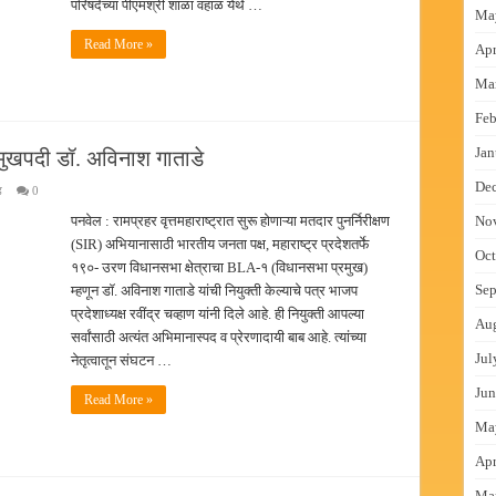
परिषदेच्या पीएमश्री शाळा वहाळ येथे …
Ma
Read More »
Apr
Ma
Feb
Jan
ुखपदी डॉ. अविनाश गाताडे
De
ड
0
पनवेल : रामप्रहर वृत्तमहाराष्ट्रात सुरू होणाऱ्या मतदार पुनर्निरीक्षण
No
(SIR) अभियानासाठी भारतीय जनता पक्ष, महाराष्ट्र प्रदेशतर्फे
Oct
१९०- उरण विधानसभा क्षेत्राचा BLA-१ (विधानसभा प्रमुख)
Sep
म्हणून डॉ. अविनाश गाताडे यांची नियुक्ती केल्याचे पत्र भाजप
प्रदेशाध्यक्ष रवींद्र चव्हाण यांनी दिले आहे. ही नियुक्ती आपल्या
Au
सर्वांसाठी अत्यंत अभिमानास्पद व प्रेरणादायी बाब आहे. त्यांच्या
Jul
नेतृत्वातून संघटन …
Jun
Read More »
Ma
Apr
Ma