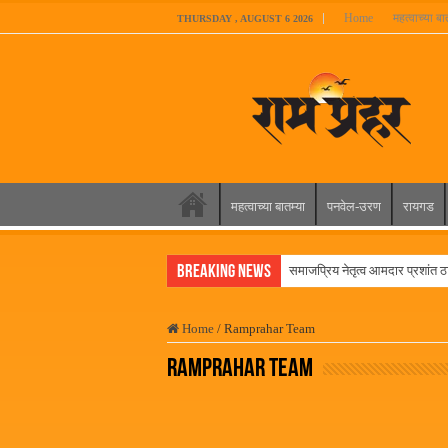
Home
महत्वाच्या बा
THURSDAY , AUGUST 6 2026
महत्वाच्या बातम्या
पनवेल-उरण
रायगड
Breaking News
समाजप्रिय नेतृत्व आमदार प्रशांत ठाक
पनवेलमध्ये ८ ऑगस्टला महारोजगार 
Home
/
Ramprahar Team
सर्वात मोठ्या दिवाळी अंक स्पर्धेचा
Ramprahar Team
जनार्दन भगत शिक्षण प्रसारक संस्थे
पालेखुर्द येथील जि.प. शाळेच्या नूत
हर घर तिरंगा अभियानासंदर्भात पनवे