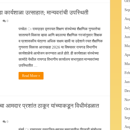
Oct
Sep
 कार्यशाळा उत्साहात; मान्यवरांची उपस्थिती
Au
0
Jul
पनवेल ः रामप्रहर वृत्तरयत शिक्षण संस्थेच्या शैक्षणिक गुणवत्तेचा
सातत्याने विकास व्हावा आणि बदलत्या शैक्षणिक गरजांनुसार शिक्षक
Jun
व प्रशासकीय यंत्रणा अधिक सक्षम व्हावी या उद्देशाने रयत शैक्षणिक
Ma
गुणवत्ता विकास आराखडा 2026 या विषयावर रायगड विभागीय
कार्यशाळेचे आयोजन करण्यात आले होते. ही कार्यशाळा संस्थेच्या
Apr
कामोठे येथील रायगड विभागीय कार्यालय सभागृहात मान्यवरांच्या
Ma
उपस्थितीत …
Feb
Read More »
Jan
De
No
चा आमदार प्रशांत ठाकूर यांच्याकडून विधीमंडळात
Oct
Sep
0
Au
मुंबई ः रामप्रहर वृत्तदलित-बहुजन समाजातील पीएचडी संशोधक