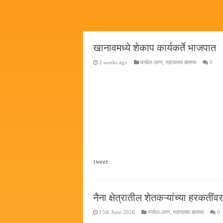
कामोठे येथे समाजोपयोगी वस्तूंच्या
छत्रपती शिवाजी महाराज महाराजस्व स
बाल्मर लॉरी आणि शेल इंडियातील क
खानावमध्ये शेकाप कार्यकर्ते भाजपात
कॉमनवेल्थ टेबल टेनिस स्पर्धेत सीकेट
2 weeks ago
पनवेल-उरण
,
महत्वाच्या बातम्या
0
tweet
नैना क्षेत्रातील शेतकऱ्यांच्या हरकतीं
15th June 2026
पनवेल-उरण
,
महत्वाच्या बातम्या
0