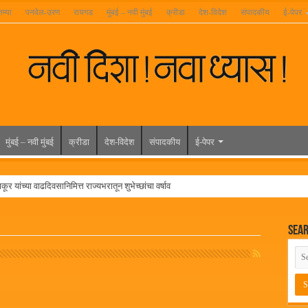
तम्या
पनवेल-उरण
रायगड
मुंबई – नवी मुंबई
क्रीडा
देश-विदेश
संपादकीय
ई-पेपर
मुंबई – नवी मुंबई
क्रीडा
देश-विदेश
संपादकीय
ई-पेपर
ूर यांच्या वाढदिवसानिमित्त राज्यभरातून शुभेच्छांचा वर्षाव
मेळावा
Sea
 निकाल जाहीर
च्या मुख्य प्रशासकीय कार्यालयासह भव्य मूट कोर्टचे बुधवारी उद्घाटन
न इमारतीचे लोकनेते रामशेठ ठाकूर यांच्या उद्घाटन
लमध्ये बैठक