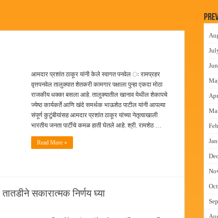
 वाटपाचा उपक्रम
Prev
माधान शिबिरास पनवेलमध्ये उत्स्फूर्त प्रतिसाद
Au
ंत्राटी कामगारांना भरघोस पगारवाढ
Jul
ीच्या स्वस्तिका घोषची सुवर्णझेप
Jun
आमदार प्रशांत ठाकूर यांनी केले स्वागत पनवेल ः रामप्रहर
Ma
वृत्तपनवेल तालुक्यात शेतकरी कामगार पक्षाला पुन्हा एकदा मोठा
राजकीय धक्का बसला आहे. तालुक्यातील खानाव येथील शेकापचे
Apr
ज्येष्ठ कार्यकर्ते आणि खंदे समर्थक भाऊशेठ पाटील यांनी आपल्या
Ma
संपूर्ण कुटुंबीयांसह आमदार प्रशांत ठाकूर यांच्या नेतृत्वाखाली
भारतीय जनता पार्टीचे कमळ हाती घेतले आहे. श्री. रामशेठ …
Feb
Jan
Read More »
De
No
Oct
वर तातडीने सकारात्मक निर्णय घ्या
Sep
Au