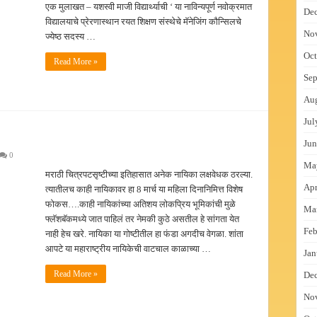
एक मुलाखत – यशस्वी माजी विद्यार्थ्याची ‘ या नाविन्यपूर्ण नवोक्रमात
De
विद्यालयाचे प्रेरणास्थान रयत शिक्षण संस्थेचे मॅनेजिंग कौन्सिलचे
No
ज्येष्ठ सदस्य …
Oct
Read More »
Sep
Au
Jul
Jun
0
Ma
मराठी चित्रपटसृष्टीच्या इतिहासात अनेक नायिका लक्षवेधक ठरल्या.
Apr
त्यातीलच काही नायिकावर हा 8 मार्च या महिला दिनानिमित्त विशेष
फोकस….काही नायिकांच्या अतिशय लोकप्रिय भूमिकांची मुळे
Ma
फ्लॅशबॅकमध्ये जात पाहिलं तर नेमकी कुठे असतील हे सांगता येत
Feb
नाही हेच खरे. नायिका या गोष्टीतील हा फंडा अगदीच वेगळा. शांता
आपटे या महाराष्ट्रीय नायिकेची वाटचाल काळाच्या …
Jan
Read More »
De
No