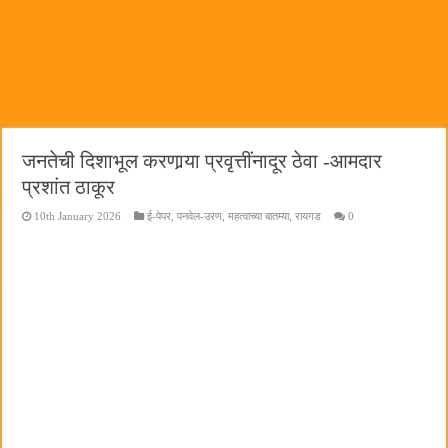
हर घर तिरंगा अभियानासंदर्भात पनवेलमध्ये बैठक
जनतेची दिशाभूल करणार्‍या प्रवृत्तींनादूर ठेवा -आमदार
प्रशांत ठाकूर
10th January 2026
ई-पेपर
,
पनवेल-उरण
,
महत्वाच्या बातम्या
,
रायगड
0