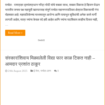
पनवेल : रामप्रहर वृत्तपंतप्रधान नरेंद्र मोदी यांचे सबका साथ, सबका विकास हे व्हिजन घेऊन
भारतीय जनता पक्ष महायुती खारघरसह संपूर्ण पनवेल महानगरपालिका क्षेत्रात विकासाची गंगा
पोहचवत आहे. महापालिकेच्या माध्यमातून आरोग्य आणि पायाभूत सुविधांची अनेक कामे मार्गी
लागली आहेत, मात्र ज्यांना केवळ पदे हवी आहेत आणि ज्यांना पदाशिवाय काहीच दिसत नाही,
…
Read More »
tweet
संस्कारांशिवाय मिळवलेली विद्या फार काळ टिकत नाही –
आमदार प्रशांत ठाकूर
24th August 2025
ई-पेपर
,
पनवेल-उरण
0