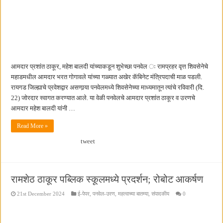
आमदार प्रशांत ठाकूर, महेश बालदी यांच्याकडून शुभेच्छा पनवेल ः रामप्रहर वृत्त शिवसेनेचे
महाडमधील आमदार भरत गोगावले यांच्या गळ्यात अखेर कॅबिनेट मंत्रिपदाची माळ पडली.
रायगड जिल्ह्याचे प्रवेशद्वार असणार्‍या पनवेलमध्ये शिवसेनेच्या माध्यमातून त्यांचे रविवारी (दि.
22) जोरदार स्वागत करण्यात आले. या वेळी पनवेलचे आमदार प्रशांत ठाकूर व उरणचे
आमदार महेश बालदी यांनी …
Read More »
tweet
रामशेठ ठाकूर पब्लिक स्कूलमध्ये प्रदर्शन; रोबोट आकर्षण
21st December 2024
ई-पेपर
,
पनवेल-उरण
,
महत्वाच्या बातम्या
,
संपादकीय
0