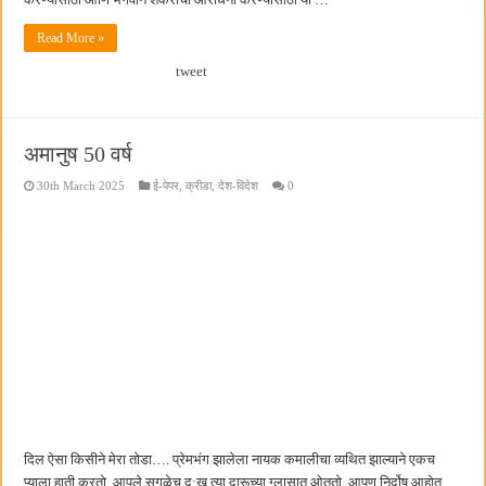
Read More »
tweet
अमानुष 50 वर्ष
30th March 2025
ई-पेपर
,
क्रीडा
,
देश-विदेश
0
दिल ऐसा किसीने मेरा तोडा…. प्रेमभंग झालेला नायक कमालीचा व्यथित झाल्याने एकच
प्याला हाती करतो, आपले सगळेच दु:ख त्या दारूच्या ग्लासात ओततो. आपण निर्दोष आहोत,