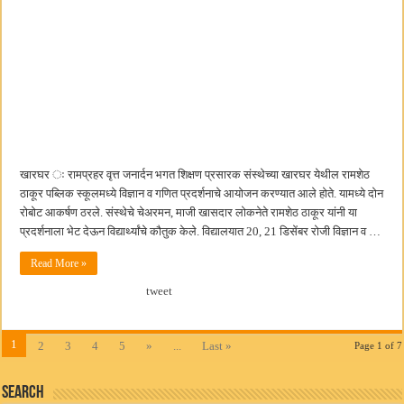
खारघर ः रामप्रहर वृत्त जनार्दन भगत शिक्षण प्रसारक संस्थेच्या खारघर येथील रामशेठ
ठाकूर पब्लिक स्कूलमध्ये विज्ञान व गणित प्रदर्शनाचे आयोजन करण्यात आले होते. यामध्ये दोन
रोबोट आकर्षण ठरले. संस्थेचे चेअरमन, माजी खासदार लोकनेते रामशेठ ठाकूर यांनी या
प्रदर्शनाला भेट देऊन विद्यार्थ्यांचे कौतुक केले. विद्यालयात 20, 21 डिसेंबर रोजी विज्ञान व …
Read More »
tweet
1
2
3
4
5
»
...
Last »
Page 1 of 7
Search