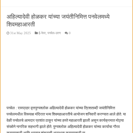
अहिल्यादेवी होळकर यांच्या जयंतीनिमित्त पनवेलमध्ये
शिवमहाआरती
31st May 2025
ई-पेपर
,
पनवेल-उरण
0
पनवेल : रामप्रहर वृत्तपुण्यश्लोक अहिल्यादेवी होळकर यांच्या त्रिशताब्दी जयंतीनिमित्त
पनवेलमधील विरूपाक्ष मंदिरात भव्य शिवमहाआरतीचे आयोजन शनिवारी करण्यात आले होते. या
वेळी पनवेलचे आमदार प्रशांत ठाकूर यांच्या हस्ते महाआरती झाली असून कार्यक्रमात मोठ्या
संख्येने नागरिक सहभागी झाले होते. पुण्यश्लोक अहिल्यादेवी होळकर यांच्या कार्याचा गौरव
करण्यासाठी आणि भगवान शंकराची आराधना करण्यासाठी या …