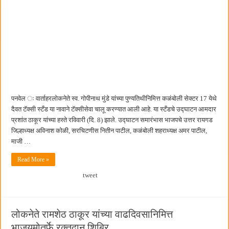
पनवेल ः वार्ताहरलोकनेते स्व. गोपीनाथ मुंडे यांच्या पुण्यतिथीनिमित्त कळंबोली सेक्टर 17 येथे
दैवत टॅक्सी स्टँड या नावाने टॅक्सीसेवा चालू करण्यात आली आहे. या स्टँडचे उद्घाटन आमदार
प्रशांत ठाकूर यांच्या हस्ते रविवारी (दि. 8) झाले. उद्घाटन समारंभास भाजपचे उत्तर रायगड
जिल्हाध्यक्ष अविनाश कोळी, सरचिटणीस नितीन पाटील, कळंबोली शहराध्यक्ष अमर पाटील,
माजी …
Read More »
tweet
लोकनेते रामशेठ ठाकूर यांच्या वाढदिवसानिमित्त
भाजयुमोतर्फे रक्तदान शिबिर