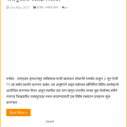
31st May 2025
ई-पेपर
,
पनवेल-उरण
0
पनवेल : रामप्रहर वृत्तदानशूर व्यक्तिमत्व माजी खासदार लोकनेते रामशेठ ठाकूर 2 जून रोजी
75 व्या वर्षात पदार्पण करणार आहेत. त्या अनुषंगाने अमृत महोत्सव वर्षनिमित्त विविध कार्यक्रमे
आयोजित करण्यात येणार असून त्यातील एक भाग म्हणून भारतीय जनता युवा मोर्चाच्या वतीने
रायगड जिल्ह्यातील रक्ततुटवडा भरून काढण्यासाठी एक विशेष रक्तदान उपक्रम सुरू
करण्यात …
Read More »
tweet