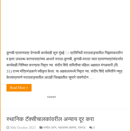
कुणबी प्रमाणपत्र देण्याची कार्यवाही सुरु मुंबई ः प्रतिनिधी मराठवाड्यातील निझामकालीन
व इतर उपलब्ध कागदपत्रांच्या आधारे मराठा-कुणबी, कुणबी-मराठा जात प्रमाणपत्रांसंदर्भात
कार्यवाही निश्चित करणार्‍या निवृत्त न्या. संदीप शिंदे समितीचा पहिला अहवाल मंगळवारी (दि.
31) राज्य मंत्रिमंडळाने स्वीकृत केला. या अहवालामध्ये निवृत्त न्या. संदीप शिंदे समितीने नमूद
केल्याप्रमाणे मराठवाड्यातील आठही जिल्ह्यातील सुमारे पावणेदोन …
Read More »
tweet
स्थानिक टॅक्सीचालकांवरील अन्याय दूर करा
30th October 2023
पनवेल-उरण
,
महत्वाच्या बातम्या
,
रायगड
0