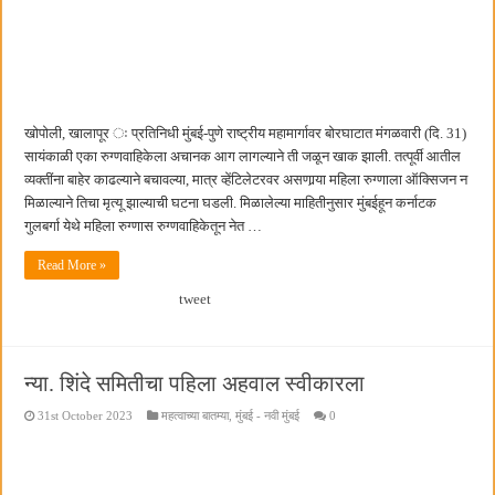
बाल्मर लॉरी आणि शेल इंडियातील कंत्राटी कामगारांना भरघोस पगारवाढ
खोपोली, खालापूर ः प्रतिनिधी मुंबई-पुणे राष्ट्रीय महामार्गावर बोरघाटात मंगळवारी (दि. 31)
सायंकाळी एका रुग्णवाहिकेला अचानक आग लागल्याने ती जळून खाक झाली. तत्पूर्वी आतील
व्यक्तींना बाहेर काढल्याने बचावल्या, मात्र व्हेंटिलेटरवर असणार्‍या महिला रुग्णाला ऑक्सिजन न
मिळाल्याने तिचा मृत्यू झाल्याची घटना घडली. मिळालेल्या माहितीनुसार मुंबईहून कर्नाटक
गुलबर्गा येथे महिला रुग्णास रुग्णवाहिकेतून नेत …
Read More »
tweet
न्या. शिंदे समितीचा पहिला अहवाल स्वीकारला
31st October 2023
महत्वाच्या बातम्या
,
मुंबई - नवी मुंबई
0