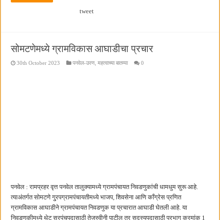
tweet
सोमटणेमध्ये ग्रामविकास आघाडीचा प्रचार
30th October 2023
पनवेल-उरण
,
महत्वाच्या बातम्या
0
पनवेल : रामप्रहर वृत्त पनवेल तालुक्यामध्ये ग्रामपंचायत निवडणुकांची धामधुम सुरू आहे.
त्याअंतर्गत सोमटणे गु्रपग्रामपंचायतीमध्ये भाजप, शिवसेना आणि काँग्रेस प्रणित
ग्रामविकास आघाडीने ग्रामपंचायत निवडणुक या प्रचारात आघाडी घेतली आहे. या
निवडणुकीमध्ये थेट सरपंचपदासाठी तेजस्वीनी पाटील तर सदस्यपदासाठी प्रभाग क्रमांक 1