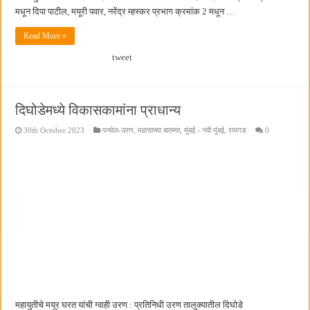
मधून दिपा पाटील, मयूरी पवार, नरेंद्र म्हस्कर प्रभाग क्रमांक 2 मधून …
Read More »
tweet
दिघोडेमध्ये विकासकामांना प्राधान्य
30th October 2023
पनवेल-उरण
,
महत्वाच्या बातम्या
,
मुंबई - नवी मुंबई
,
रायगड
0
महायुतीचे मयूर घरत यांची ग्वाही उरण : प्रतिनिधी उरण तालुक्यातील दिघोडे