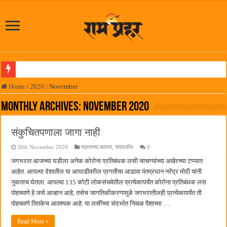
पनवेलमध्ये महारोजगार मेळाव्यास उत्स्फूर्त प्रतिसाद
Home
/
2020
/
November
दिल चाहता है @२५ वर्षे; कायमच तारुण्यात राहिलेला चित्रपट…
Monthly Archives:
November 2020
आमदार प्रशांत ठाकूर यांच्या उपस्थितीत विद्यार्थ्यांना रेनकोट, शिक्षकांना छत्री वाटप
संकुचितपणाला जागा नाही
लोकनेते रामशेठ ठाकूर समाजसेवेतील हिरा -आमदार रविशेठ पाटील
30th November 2020
महत्वाच्या बातम्या
,
संपादकीय
0
समाजप्रिय नेतृत्व आमदार प्रशांत ठाकूर यांच्या वाढदिवसानिमित्त राज्यभरातून शुभेच्छांचा वर्षाव
जगभरात आजच्या घडीला अनेक कोरोना प्रतिबंधक लसी चाचण्यांच्या अखेरच्या टप्प्यात
पनवेलमध्ये ८ ऑगस्टला महारोजगार मेळावा
आहेत. आपल्या देशातील या आघाडीवरील प्रगतीचा आढावा पंतप्रधान नरेंद्र मोदी यांनी
नुकताच घेतला. आपल्या 135 कोटी लोकसंख्येतील प्रत्येकापर्यंत कोरोना प्रतिबंधक लस
सर्वात मोठ्या दिवाळी अंक स्पर्धेचा निकाल जाहीर
पोहचवणे हे जसे आव्हान आहे, तसेच जागतिकीकरणामुळे जगभरातीलही प्रत्येकापर्यंत ती
जनार्दन भगत शिक्षण प्रसारक संस्थेच्या मुख्य प्रशासकीय कार्यालयासह भव्य मूट कोर्टचे बुधवारी उद
पोहचवणे तितकेच आवश्यक आहे. या लसींच्या संदर्भात निव्वळ पैशाच्या …
पालेखुर्द येथील जि.प. शाळेच्या नूतन इमारतीचे लोकनेते रामशेठ ठाकूर यांच्या उद्घाटन
Read More »