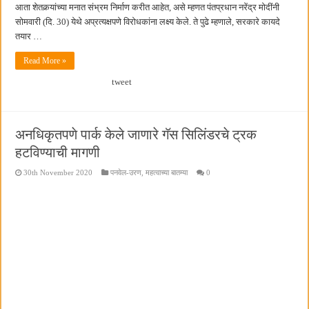
आता शेतकर्‍यांच्या मनात संभ्रम निर्माण करीत आहेत, असे म्हणत पंतप्रधान नरेंद्र मोदींनी
सोमवारी (दि. 30) येथे अप्रत्यक्षपणे विरोधकांना लक्ष्य केले. ते पुढे म्हणाले, सरकारे कायदे
तयार …
Read More »
tweet
अनधिकृतपणे पार्क केले जाणारे गॅस सिलिंडरचे ट्रक
हटविण्याची मागणी
30th November 2020
पनवेल-उरण
,
महत्वाच्या बातम्या
0