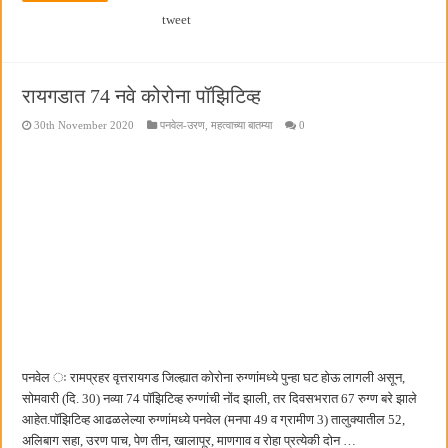
हर घर तिरंगा अभियानासंदर्भात पनवेलमध्ये बैठक
tweet
रायगडात 74 नवे कोरोना पॉझिटिव्ह
30th November 2020
पनवेल-उरण
,
महत्वाच्या बातम्या
0
पनवेल ः रामप्रहर वृत्तरायगड जिल्ह्यात कोरोना रुग्णांमध्ये पुन्हा घट होऊ लागली असून,
सोमवारी (दि. 30) नव्या 74 पॉझिटिव्ह रुग्णांची नोंद झाली, तर दिवसभरात 67 रुग्ण बरे झाले
आहेत.पॉझिटिव्ह आढळलेल्या रुग्णांमध्ये पनवेल (मनपा 49 व ग्रामीण 3) तालुक्यातील 52,
अलिबाग सहा, उरण पाच, पेण तीन, खालापूर, माणगाव व रोहा प्रत्येकी दोन …