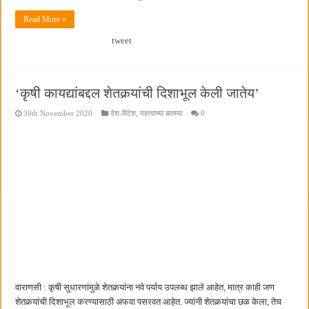
Read More »
tweet
‘कृषी कायद्यांबद्दल शेतकर्‍यांची दिशाभूल केली जातेय’
30th November 2020
देश-विदेश
,
महत्वाच्या बातम्या
0
वाराणसी : कृषी सुधारणांमुळे शेतकर्‍यांना नवे पर्याय उपलब्ध झाले आहेत, मात्र काही जण
शेतकर्‍यांची दिशाभूल करण्यासाठी अफवा पसरवत आहेत. ज्यांनी शेतकर्‍यांचा छळ केला, तेच