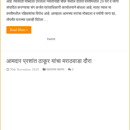
आहे. त्यासाठी मोबदला ठरलेला नसतानाही चौक येथील दलित वस्तीमधील 29 घरे व जागा
संपादित करण्याचा चंग कर्जत प्रांताधिकारी कार्यालयाने बांधला आहे, मात्र त्यास या
वस्तीमधील रहिवाशांचा विरोध आहे. आम्हाला आमच्या घरांचा मोबदला व पर्यायी जागा द्या,
तोपर्यंत घराच्या एकाही विटेला …
Read More »
tweet
आमदार प्रशांत ठाकूर यांचा मराठवाडा दौरा
30th November 2020
महत्वाच्या बातम्या
0