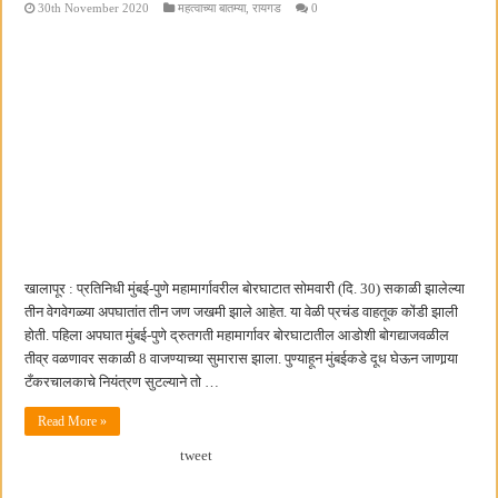
30th November 2020
महत्वाच्या बातम्या
,
रायगड
0
खालापूर : प्रतिनिधी मुंबई-पुणे महामार्गावरील बोरघाटात सोमवारी (दि. 30) सकाळी झालेल्या
तीन वेगवेगळ्या अपघातांत तीन जण जखमी झाले आहेत. या वेळी प्रचंड वाहतूक कोंडी झाली
होती. पहिला अपघात मुंबई-पुणे द्रुतगती महामार्गावर बोरघाटातील आडोशी बोगद्याजवळील
तीव्र वळणावर सकाळी 8 वाजण्याच्या सुमारास झाला. पुण्याहून मुंबईकडे दूध घेऊन जाणार्‍या
टँकरचालकाचे नियंत्रण सुटल्याने तो …
Read More »
tweet