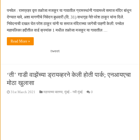
पनवेल : रामप्रहर वृत्त तळोजा मजकूर या गावातील ग्रामस्थांनी गावामध्ये समाज मंदिर बांधून
देण्यात यावे, अशा मागणीचे निवेदन बुधवारी (दि. 31) सभागृह नेते परेश ठाकूर यांना दिले.
निवेदनाची दखल घेत परेश ठाकूर यांनी या समाज मंदिराच्या जागेची पाहणी केली. पनवेल
महापलिका हद्दीतील वार्ड क्रमांक 1 मधील तळोजा मजकूर या गावातील …
Read More »
tweet
‘ती’ गाडी वाझेंच्या ड्रायव्हरने केली होती पार्क; एनआयएचा
मोठा खुलासा
31st March 2021
महत्वाच्या बातम्या
,
मुंबई - नवी मुंबई
0