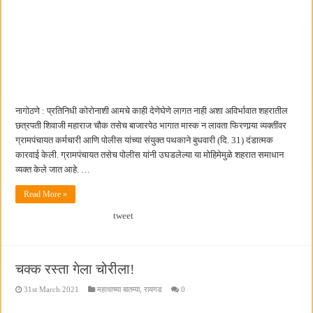
नागोठणे : प्रतिनिधी कोरोनाशी आमचे काही देणेघेणे लागत नाही अशा अविर्भावात शहरातील
छत्रपती शिवाजी महाराज चौक तसेच बाजारपेठ भागात मास्क न लावता फिरणार्‍या व्यक्तींवर
ग्रामपंचायत कर्मचारी आणि पोलीस यांच्या संयुक्त पथकाने बुधवारी (दि. 31) दंडात्मक
कारवाई केली. ग्रामपंचायत तसेच पोलीस यांनी उघडलेल्या या मोहिमेमुळे शहरात समाधान
व्यक्त केले जात आहे. …
Read More »
tweet
चक्क रस्ता गेला चोरीला!
31st March 2021
महत्वाच्या बातम्या
,
रायगड
0