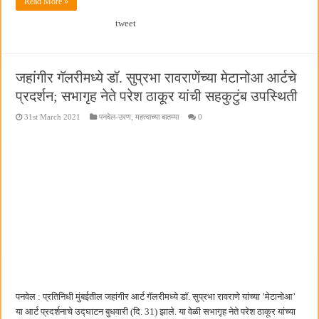
Read More »
tweet
जहांगीर गॅलरीमध्ये डॉ. सुप्रभा रावराणेंच्या मेटानोआ आर्टचे
प्रदर्शन; सभागृह नेते परेश ठाकूर यांची सहकुटुंब उपस्थिती
31st March 2021
पनवेल-उरण
,
महत्वाच्या बातम्या
0
पनवेल : प्रतिनिधी मुंबईतील जहांगीर आर्ट गॅलरीमध्ये डॉ. सुप्रभा रावराणे यांच्या ’मेटानोआ’
या आर्ट प्रदर्शनाचे उद्घाटन बुधवारी (दि. 31) झाले. या वेळी सभागृह नेते परेश ठाकूर यांच्या