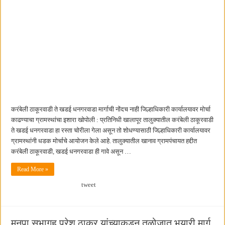
करंबेली ठाकूरवाडी ते खडई धनगरवाडा मार्गाची नोंदच नाही जिल्हाधिकारी कार्यालयावर मोर्चा
काढण्याचा ग्रामस्थांचा इशारा खोपोली : प्रतिनिधी खालापूर तालुक्यातील करंबेली ठाकूरवाडी
ते खडई धनगरवाडा हा रस्ता चोरीला गेला असून तो शोधण्यासाठी जिल्हाधिकारी कार्यालयावर
ग्रामस्थांनी धडक मोर्चाचे आयोजन केले आहे. तालुक्यातील खानाव ग्रामपंचायत हद्दीत
करंबेली ठाकूरवाडी, खडई धनगरवाडा ही गावे असून …
Read More »
tweet
मनपा सभागृह परेश ठाकूर यांच्याकडून तळोजात भुुयारी मार्ग,