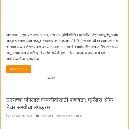
पालेखुर्द येथील जि.प. शाळेच्या नूतन इमारतीचे लोकनेते रामशेठ ठाकूर यांच्या उद्घाटन
पाच जखमी, एक अत्यवस्थ धाटाव, रोहा ः प्रतिनिधीरेवदंडा येथील जेएसडब्ल्यू येथून रोहा
बाजूकडे येणार्‍या एका मद्यधुंद ट्रकचालकाने बुधवारी (दि. 31) सायंकाळी बेदरकारपणे गाडी
चालवत साळाव ते चणेरादरम्यान आठ लोकांना उडवले. त्यातील तीन जण जागीच ठार झाले
असून, पाच जण जखमी झाले आहेत. यापैकी एक महिला अत्यवस्थ असल्याचे वृत्त
आहे.मिळालेल्या प्राथमिक …
Read More »
tweet
उरणच्या जंगलात वन्यजीवांसाठी पाणवठा; फ्रेंड्स ऑफ
नेचर संस्थेचा उपक्रम
31st March 2021
पनवेल-उरण
,
महत्वाच्या बातम्या
0