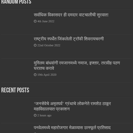
Random Posts
सर्वाधिक विकासदर ही दमदार वाटचालीची सुरवात!
4th June 2022
राष्ट्रीय स्पर्धेत जिंकलेली ट्रॉफी शिवरायचरणी
22nd October 2022
मुस्लिम बांधवांनी रमजानमध्ये नमाज, इफ्तार, तरावीह पठण
घरातच करावे
19th April 2020
Recent Posts
‌‘जनसेवेचे अमृतपर्व‌’ ग्रंथाचे लोकनेते रामशेठ ठाकूर
महाविद्यालयात प्रकाशन
2 hours ago
पनवेलमध्ये महारोजगार मेळाव्यास उत्स्फूर्त प्रतिसाद