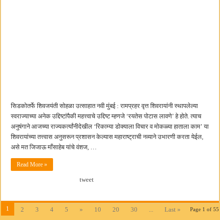
सिडकोतर्फे शिवजयंती सोहळा उत्साहात नवी मुंबई : रामप्रहर वृत्त शिवरायांनी स्थापलेल्या
स्वराज्याच्या अनेक उद्दिष्टांपैकी महत्त्वाचे उद्दिष्ट म्हणजे ‘रयतेस पोटास लावणे’ हे होते. त्याच
अनुषंगाने आजच्या राज्यकर्त्यांनीदेखील ‘रिकाम्या डोक्याला विचार व मोकळ्या हाताला काम’ या
शिवरायांच्या तत्त्वास अनुसरून प्रशासन केल्यास महाराष्ट्राची नव्याने उभारणी करता येईल,
असे मत जिजाऊ माँसाहेब यांचे वंशज, …
Read More »
tweet
1
2
3
4
5
»
10
20
30
...
Last »
Page 1 of 55