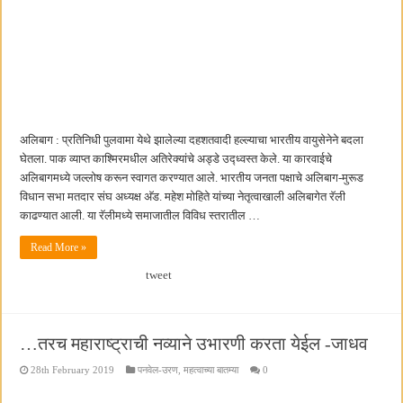
अलिबाग : प्रतिनिधी पुलवामा येथे झालेल्या दहशतवादी हल्ल्याचा भारतीय वायुसेनेने बदला
घेतला. पाक व्याप्त काश्मिरमधील अतिरेक्यांचे अड्डे उद्ध्वस्त केले. या कारवाईचे
अलिबागमध्ये जल्लोष करून स्वागत करण्यात आले. भारतीय जनता पक्षाचे अलिबाग-मुरूड
विधान सभा मतदार संघ अध्यक्ष अ‍ॅड. महेश मोहिते यांच्या नेतृत्वाखाली अलिबागेत रॅली
काढण्यात आली. या रॅलीमध्ये समाजातील विविध स्तरातील …
Read More »
tweet
…तरच महाराष्ट्राची नव्याने उभारणी करता येईल -जाधव
28th February 2019
पनवेल-उरण
,
महत्वाच्या बातम्या
0