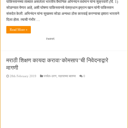
पाकिस्तानच्या ताब्यात असलेला भारतीय वैमानिक अभिनंदन वर्धमान यांना शुक्रवारी (दि. 1)
सोडण्यात येणार आहे, अशी घोषणा पाकिस्तानचे पंतप्रधान इम्रान खान यांनी पाकिस्तान
संसदेत केली. अभिनंदन यांना सुखरूप सोडा अन्यथा ठोस कारवाई करण्याचा इशारा भारताने
दिला होता. त्याची गंभीर …
Read More »
tweet
मराठी शिक्षण कायदा करावा‘कोमसाप’ची निवेदनाद्वारे
मागणी
28th February 2019
पनवेल-उरण
,
महत्वाच्या बातम्या
0