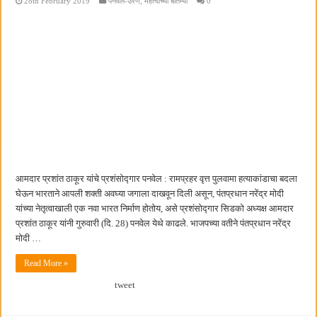
28th February 2019
पनवेल-उरण
,
महत्वाच्या बातम्या
0
आमदार प्रशांत ठाकूर यांचे प्रशंसोद्गार पनवेल : रामप्रहर वृत्त पुलवामा हत्याकांडाचा बदला
घेऊन भारताने आपली शक्ती अवघ्या जगाला दाखवून दिली असून, पंतप्रधान नरेंद्र मोदी
यांच्या नेतृत्वाखाली एक नवा भारत निर्माण होतोय, असे प्रशंसोद्गार सिडको अध्यक्ष आमदार
प्रशांत ठाकूर यांनी गुरुवारी (दि. 28) पनवेल येथे काढले. भाजपच्या वतीने पंतप्रधान नरेंद्र
मोदी …
Read More »
tweet