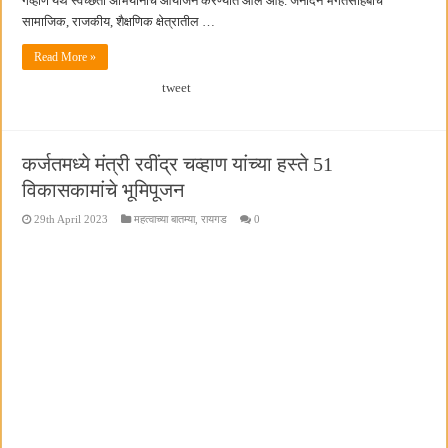
गव्हाण येथे स्वच्छता अभियानाचे आयोजन करण्यात आले आहे. जनार्दन भगतसाहेबांचे
सामाजिक, राजकीय, शैक्षणिक क्षेत्रातील …
Read More »
tweet
कर्जतमध्ये मंत्री रवींद्र चव्हाण यांच्या हस्ते 51
विकासकामांचे भूमिपूजन
29th April 2023
महत्वाच्या बातम्या
,
रायगड
0