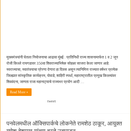
मुख्यमंत्र्यांनी घेतला नियोजनाचा आढावा मुंबई : प्रतिनिधी राज्य शासनामार्फत 1 व 2 जून
रोजी किल्ले रायगडावर 350वा शिवराज्याभिषेक सोहळा साजरा केला जाणार आहे.
स्वराज्याचा, स्वातंत्र्याचा प्रेरणा देणारा हा दिवस असून त्यानिमित्त राज्यात वर्षभर प्रत्येक
जिल्ह्यात सांस्कृतिक कार्यक्रम, पोवाडे, शाहिरी स्पर्धा, महाराष्ट्रातील प्रमुख किल्ल्यांवर
शिववंदना, जाणता राजा महानाट्याचे राज्यभर प्रयोग आदी …
Read More »
tweet
पनवेलमधील ऑक्सिपार्कचे लोकनेते रामशेठ ठाकूर, आयुक्त
गणेश देशमुख यांच्या हस्ते उद्घाटन