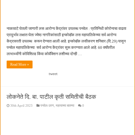
बाल्मर लॉरी आणि शेल इंडियातील कंत्राटी कामगारांना भरघोस पगारवाढ
नाकावाटे घेतली जाणारी लस आरोग्य केंद्रांवर उपलब्ध पनवेल : प्रतिनिधी कोरोनाचा वाढता
प्रादुर्भाव लक्षात घेता ज्येष्ठ नागरिकांसाठी इन्कोव्हॅक लस महापालिकेच्या सर्व आरोग्य
केंद्रावरती उपलब्ध करून देण्यात आली आहे. इन्कोव्हॅक लसीकरण शनिवार (दि.29) पासून
पनवेल महापालिकेच्या सर्व आरोग्य केंद्रांवर सुरू करण्यात आले आहे. 60 वर्षांवरील
लाभार्थ्यांनी कोविशिल्ड किंवा कोवॅक्सिन लशीच्या दोन्ही …
Read More »
tweet
लोकनेते दि. बा. पाटील कृती समितीची बैठक
30th April 2023
पनवेल-उरण
,
महत्वाच्या बातम्या
0