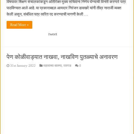
विषयावर शिक्षण संचालकांकडून अतिरिक्त मुख्य सचिवांना निर्णय घेण्याची विनंती करणारे पत्र
पाठविण्यात आले आहे. या प्रकाराबद्दल आमदार निरंजन डावखरे यांनी तीव्र नाराजी व्यक्त
केली असून, संबंधित पत्र त्वरित रद्द करण्याची मागणी केली …
Read More »
tweet
पेण कोळीवाड्यात नाखवा, नाखविण पुतळ्याचे अनावरण
31st January 2022
महत्वाच्या बातम्या
,
रायगड
0