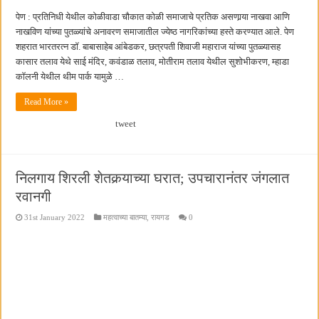
पेण : प्रतिनिधी येथील कोळीवाडा चौकात कोळी समाजाचे प्रतिक असणार्‍या नाखवा आणि
नाखविण यांच्या पुतळ्यांचे अनावरण समाजातील ज्येष्ठ नागरिकांच्या हस्ते करण्यात आले. पेण
शहरात भारतरत्न डॉ. बाबासाहेब आंबेडकर, छत्रपती शिवाजी महाराज यांच्या पुतळ्यासह
कासार तलाव येथे साई मंदिर, कवंडाळ तलाव, मोतीराम तलाव येथील सुशोभीकरण, म्हाडा
कॉलनी येथील थीम पार्क यामुळे …
Read More »
tweet
निलगाय शिरली शेतकर्‍याच्या घरात; उपचारानंतर जंगलात
रवानगी
31st January 2022
महत्वाच्या बातम्या
,
रायगड
0