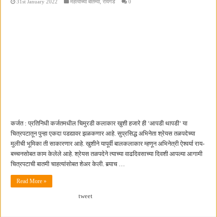
31st January 2022
महत्वाच्या बातम्या
,
रायगड
0
कर्जत : प्रतिनिधी कर्जतमधील चिमुरडी कलाकार खुशी हजारे ही ‘आपडी थापडी‘ या
चित्रपटातून पुन्हा एकदा पडद्यावर झळकणार आहे. सुप्रसिद्ध अभिनेता श्रेयस तळपदेच्या
मुलीची भूमिका ती साकारणार आहे. खुशीने यापूर्वी बालकलाकार म्हणून अभिनेत्री ऐश्वर्या राय-
बच्चनसोबत काम केलेले आहे. श्रेयस तळपदेने त्याच्या वाढदिवसाच्या दिवशी आपल्या आगामी
चित्रपटाची बातमी चाहत्यांसोबत शेअर केली. बर्‍याच …
Read More »
tweet