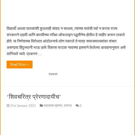
छत्रपती शिवाजी महाराज महाराजस्व समाधान शिबिरास पनवेलमध्ये उत्स्फूर्त प्रतिसाद
विद्यार्थी अथवा पालकांशी कुठलाही संवाद न साधता, त्यांच्या मतांची पर्वा न करता राज्य
सरकारने दहावी आणि बारावीच्या परीक्षा ऑफलाइन पद्धतीनेच होतील हे जाहीर करून टाकले
होते. या निर्णयाच्या विरोधात आंदोलनाचे लोण पसरले ते मात्र समाजमाध्यमांवर संचार
असणार्‍या हिंदुस्थानी भाऊ ऊर्फ विकास फाटक नावाच्या इसमाने केलेल्या आवाहनानुसार असे
सांगितले जाते. प्रकरण …
Read More »
tweet
‘शिवचरित्र प्रेरणादायीच’
31st January 2022
महत्वाच्या बातम्या
,
रायगड
0