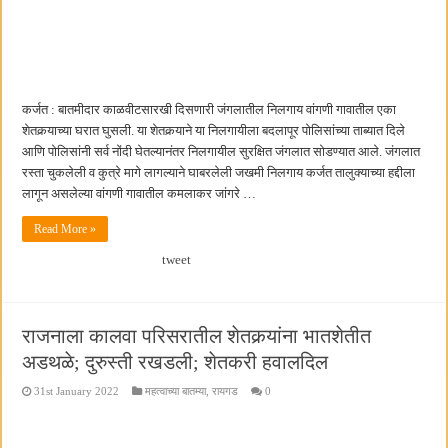
कर्जत : बातमीदार काळवीटसारखी दिसणारी जंगलातील निलगाय वांगणी गावातील एका
शेतकर्‍याच्या घरात घुसली. या शेतकर्‍याने या निलगायीला बदलापूर पोलिसांच्या ताब्यात दिले
आणि पोलिसांनी सर्व नोंदी घेतल्यानंतर निलगायील सुरक्षित जंगलात सोडण्यात आले. जंगलात
रस्ता चुकलेली व कुत्रे मागे लागल्याने घाबरलेली जखमी निलगाय कर्जत तालुक्याच्या हद्दीला
लागून असलेल्या वांगणी गावातील कमलाकर जांगरे …
Read More »
tweet
राजनाला कालवा परिसरातील शेतकर्‍यांना भातशेतीत
अडथळे; दुरुस्ती रखडली; शेतकरी हवालदिल
31st January 2022
महत्वाच्या बातम्या
,
रायगड
0