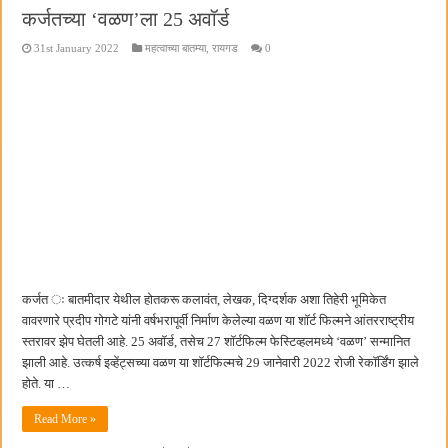
कर्जतच्या ‘वळण’ला 25 अवॉर्ड
31st January 2022
महत्वाच्या बातम्या
,
रायगड
0
कर्जत ः बातमीदार येथील होतकरू कलावंत, लेखक, दिग्दर्शक अशा तिहेरी भूमिकेत
वावरणारे प्रदीप गोगटे यांनी वर्षभरापूर्वी निर्माण केलेल्या वळण या शॉर्ट फिल्मने आंतरराष्ट्रीय
स्तरावर झेप घेतली आहे. 25 अवॉर्ड, तसेच 27 शॉर्टफिल्म फेस्टिव्हलमध्ये ‘वळण’ सन्मानित
झाली आहे. उत्कर्ष इव्हेंट्सच्या वळण या शॉर्टफिल्मचे 29 जानेवारी 2022 रोजी रेकॉर्डिंग झाले
होते. या …
Read More »