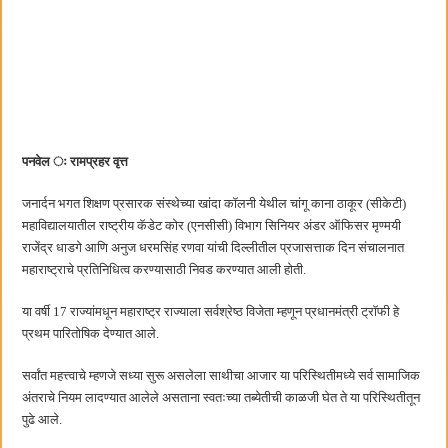
हर घर तिरंगा अभियानासंदर्भात पनवेलमध्ये बैठक
पनवेल ः रामप्रहर वृत्त
जनार्दन भगत शिक्षण प्रसारक संस्थेच्या खांदा कॉलनी येथील चांगू काना ठाकूर (सीकेटी)
महाविद्यालयातील राष्ट्रीय कॅडेट कोर (एनसीसी) विभाग सिनियर अंडर ऑफिसर मृण्मयी
राजेंद्र धाडगे आणि अनुज धरमसिंह रणवा यांची दिल्लीतील प्रजासत्ताक दिन संचालनात
महाराष्ट्राचे प्रतिनिधित्व करण्यासाठी निवड करण्यात आली होती.
या वर्षी 17 राज्यांमधून महाराष्ट्र राज्याला सर्वश्रेष्ठ विजेता म्हणून प्रधानमंत्री ट्रॉफी हे
प्रथम पारितोषिक देण्यात आले.
सर्वांत महत्त्वाचे म्हणजे सध्या सुरू असलेला साथीचा आजार या परिस्थितीमध्ये सर्व सामाजिक
अंतराचे नियम लादण्यात आलेले असताना स्वतःच्या तब्येतीची काळजी घेत ते या परिस्थितीतून
पुढे आले.