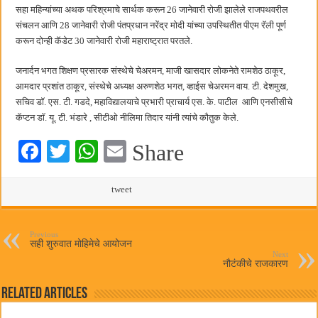
सहा महिन्यांच्या अथक परिश्रमाचे सार्थक करून 26 जानेवारी रोजी झालेले राजपथवरील
संचलन आणि 28 जानेवारी रोजी पंतप्रधान नरेंद्र मोदी यांच्या उपस्थितीत पीएम रॅली पूर्ण
करून दोन्ही कॅडेट 30 जानेवारी रोजी महाराष्ट्रात परतले.
जनार्दन भगत शिक्षण प्रसारक संस्थेचे चेअरमन, माजी खासदार लोकनेते रामशेठ ठाकूर,
आमदार प्रशांत ठाकूर, संस्थेचे अध्यक्ष अरुणशेठ भगत, व्हाईस चेअरमन वाय. टी. देशमुख,
सचिव डॉ. एस. टी. गडदे, महाविद्यालयाचे प्रभारी प्राचार्य एस. के. पाटील आणि एनसीसीचे
कॅप्टन डॉ. यू. टी. भंडारे , सीटीओ नीलिमा तिदार यांनी त्यांचे कौतुक केले.
Fa
T
W
E
Share
ce
wi
ha
m
bo
tte
ts
tweet
ail
ok
r
A
pp
Previous
सही शुरुवात मोहिमेचे आयोजन
Next
नौटंकीचे राजकारण
Related Articles