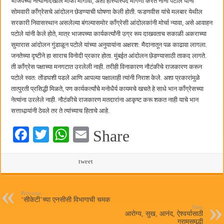
भाजपच्या नेत्यांनीदेखील माफी मागावी, अशी हास्यास्पद मागणी करत नाना पटोले यांनी
सोमवारी काँग्रेसचे आंदोलन छेडण्याची घोषणा केली होती. फडणवीस यांचे मलबार येथील
सरकारी निवासस्थान असलेल्या बंगल्यासमोर काँग्रेसी आंदोलकांनी मोर्चा न्यावा, असे आवाहन
पटोले यांनी केले होते, मात्र भाजपच्या कार्यकर्त्यांनी उग्र रूप दाखवताच सकाळी अकराच्या
सुमारास आंदोलन गुंडाळून पटोले यांच्या अनुयायांना अक्षरश: मैदानातून पळ काढावा लागला.
जनतेच्या दृष्टीने हा साराच विनोदी प्रकार होता. मुंबईत आंदोलन छेडण्यासाठी ताकद लागते.
ती काँग्रेस पक्षाच्या मनगटात उरलेली नाही. तरीही विनाकारण नौटंकीचे राजकारण करून
पटोले स्वत: तोंडघशी पडले आणि आपल्या पक्षालाही त्यांनी निराश केले. अशा प्रकारांमुळे
तात्पुरती प्रसिद्धी मिळते, पण कार्यकर्त्यांचे मनोधैर्य कायमचे खचते हे साधे भान काँग्रेसच्या
नेत्यांना उरलेले नाही. नौटंकीचे राजकारण मतदारांना आकृष्ट करू शकत नाही याचे भान
सत्ताधार्‍यांनी ठेवले तर ते त्यांच्याच हिताचे आहे.
Fa
T
W
E
Share
ce
wi
ha
m
bo
tte
ts
tweet
ail
ok
r
A
pp
Previous
‘सीकेटी’च्या एनसीसी विभागाची चमक
Next
आरोग्य, सुख, आनंद, ऐश्वर्यासाठी
ग्रामसमृद्धी