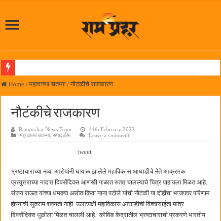
पनवेलमध्ये महारोजगार मेळाव्यास उत्स्फूर्त प्रतिसाद
Home
/
महत्वाच्या बातम्या
/
नौटंकीचे राजकारण
दिल चाहता है @२५ वर्षे; कायमच तारुण्यात राहिलेला चित्रपट…
नौटंकीचे राजकारण
आमदार प्रशांत ठाकूर यांच्या उपस्थितीत विद्यार्थ्यांना रेनकोट, शिक्षकांना छत्री वाटप
Ramprahar News Team
14th February 2022
लोकनेते रामशेठ ठाकूर समाजसेवेतील हिरा -आमदार रविशेठ पाटील
महत्वाच्या बातम्या
,
संपादकीय
Leave a comment
समाजप्रिय नेतृत्व आमदार प्रशांत ठाकूर यांच्या वाढदिवसानिमित्त राज्यभरातून शुभेच्छांचा वर्षाव
tweet
पनवेलमध्ये ८ ऑगस्टला महारोजगार मेळावा
भ्रष्टाचाराच्या नव्या आरोपांनी घायाळ झालेले महाविकास आघाडीचे नेते आक्रमक
सर्वात मोठ्या दिवाळी अंक स्पर्धेचा निकाल जाहीर
प्रत्युत्तराच्या नादात दिवसेंदिवस आणखी गाळात रुतत चालल्याचे चित्र पाहायला मिळत आहे.
संजय राऊत यांच्या धमक्या असोत किंवा नाना पटोले यांची नौटंकी या दोहोंचा भाजपवर परिणाम
जनार्दन भगत शिक्षण प्रसारक संस्थेच्या मुख्य प्रशासकीय कार्यालयासह भव्य मूट कोर्टचे बुधवारी उद
होण्याची सुतराम शक्यता नाही. उलटपक्षी महाविकास आघाडीची विश्वासार्हता मात्र
पालेखुर्द येथील जि.प. शाळेच्या नूतन इमारतीचे लोकनेते रामशेठ ठाकूर यांच्या उद्घाटन
दिवसेंदिवस धुळीला मिळत चालली आहे. कोविड केंद्रातील भ्रष्टाचाराची प्रकरणे भारतीय