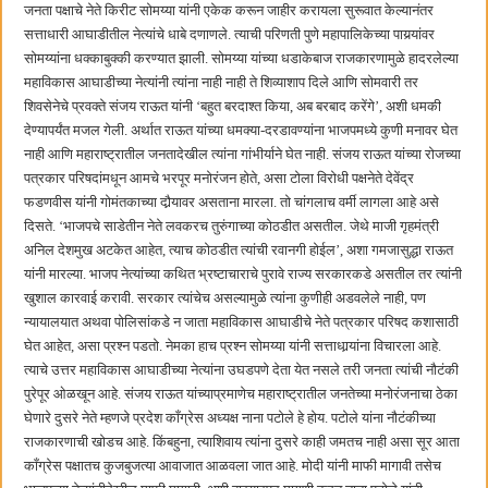
हर घर तिरंगा अभियानासंदर्भात पनवेलमध्ये बैठक
जनता पक्षाचे नेते किरीट सोमय्या यांनी एकेक करून जाहीर करायला सुरूवात केल्यानंतर
सत्ताधारी आघाडीतील नेत्यांचे धाबे दणाणले. त्याची परिणती पुणे महापालिकेच्या पायर्‍यांवर
सोमय्यांना धक्काबुक्की करण्यात झाली. सोमय्या यांच्या धडाकेबाज राजकारणामुळे हादरलेल्या
महाविकास आघाडीच्या नेत्यांनी त्यांना नाही नाही ते शिव्याशाप दिले आणि सोमवारी तर
शिवसेनेचे प्रवक्ते संजय राऊत यांनी ‘बहुत बरदाश्त किया, अब बरबाद करेंगे’, अशी धमकी
देण्यापर्यंत मजल गेली. अर्थात राऊत यांच्या धमक्या-दरडावण्यांना भाजपमध्ये कुणी मनावर घेत
नाही आणि महाराष्ट्रातील जनतादेखील त्यांना गांभीर्याने घेत नाही. संजय राऊत यांच्या रोजच्या
पत्रकार परिषदांमधून आमचे भरपूर मनोरंजन होते, असा टोला विरोधी पक्षनेते देवेंद्र
फडणवीस यांनी गोमंतकाच्या दौर्‍यावर असताना मारला. तो चांगलाच वर्मी लागला आहे असे
दिसते. ‘भाजपचे साडेतीन नेते लवकरच तुरुंगाच्या कोठडीत असतील. जेथे माजी गृहमंत्री
अनिल देशमुख अटकेत आहेत, त्याच कोठडीत त्यांची रवानगी होईल’, अशा गमजासुद्धा राऊत
यांनी मारल्या. भाजप नेत्यांच्या कथित भ्रष्टाचाराचे पुरावे राज्य सरकारकडे असतील तर त्यांनी
खुशाल कारवाई करावी. सरकार त्यांचेच असल्यामुळे त्यांना कुणीही अडवलेले नाही, पण
न्यायालयात अथवा पोलिसांकडे न जाता महाविकास आघाडीचे नेते पत्रकार परिषद कशासाठी
घेत आहेत, असा प्रश्न पडतो. नेमका हाच प्रश्न सोमय्या यांनी सत्ताधार्‍यांना विचारला आहे.
त्याचे उत्तर महाविकास आघाडीच्या नेत्यांना उघडपणे देता येत नसले तरी जनता त्यांची नौटंकी
पुरेपूर ओळखून आहे. संजय राऊत यांच्याप्रमाणेच महाराष्ट्रातील जनतेच्या मनोरंजनाचा ठेका
घेणारे दुसरे नेते म्हणजे प्रदेश काँग्रेस अध्यक्ष नाना पटोले हे होय. पटोले यांना नौटंकीच्या
राजकारणाची खोडच आहे. किंबहुना, त्याशिवाय त्यांना दुसरे काही जमतच नाही असा सूर आता
काँग्रेस पक्षातच कुजबुजत्या आवाजात आळवला जात आहे. मोदी यांनी माफी मागावी तसेच