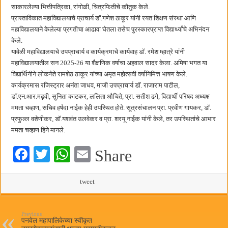
साकारलेल्या भित्तीपत्रिका, रांगोळी, चित्रफितीचे कौतुक केले.
प्रास्ताविकात महाविद्यालयाचे प्राचार्य डॉ.गणेश ठाकूर यांनी रयत शिक्षण संस्था आणि
महाविद्यालयाने केलेल्या प्रगतीचा आढावा घेतला तसेच पुरस्कारप्राप्त विद्यार्थ्यांचे अभिनंदन
केले.
यावेळी महाविद्यालयाचे उपप्राचार्य व कार्यक्रमाचे कार्यवाह डॉ. रमेश म्हात्रे यांनी
महाविद्यालयातील सन 2025-26 या शैक्षणिक वर्षाचा अहवाल सादर केला. अमिषा भगत या
विद्यार्थिनीने लोकनेते रामशेठ ठाकूर यांच्या अमृत महोत्सवी वर्षानिमित्त भाषण केले.
कार्यक्रमास रजिस्ट्रार अनंता जाधव, माजी उपप्राचार्य डॉ. राजाराम पाटील,
डॉ.एन.आर.मढ़वी, सुनिता काटकर, ललिता औचिते, प्रा. सतीश ढगे, विद्यार्थी परिषद अध्यक्ष
ममता चव्हाण, सचिव हर्षदा नाईक हेही उपस्थित होते. सूत्रसंचालन प्रा. प्रवीण गायकर, डॉ.
प्रफुल्ल वशेणीकर, डॉ.यशवंत उलवेकर व प्रा. शरयू नाईक यांनी केले, तर उपस्थितांचे आभार
ममता चव्हाण हिने मानले.
Fa
T
W
E
Share
ce
wi
ha
m
bo
tte
ts
tweet
ail
ok
r
A
pp
Previous
पनवेल महापालिकेच्या स्वीकृत