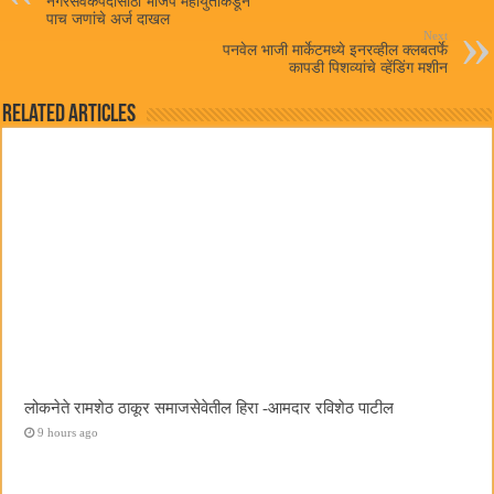
नगरसेवकपदांसाठी भाजप महायुतीकडून
पाच जणांचे अर्ज दाखल
Next
पनवेल भाजी मार्केटमध्ये इनरव्हील क्लबतर्फे
कापडी पिशव्यांचे व्हेंडिंग मशीन
Related Articles
लोकनेते रामशेठ ठाकूर समाजसेवेतील हिरा -आमदार रविशेठ पाटील
9 hours ago