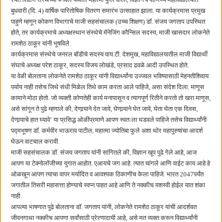
बाल्मर लॉरी आणि शेल इंडियातील कंत्राटी कामगारांना भरघोस पगारवाढ
बुधवारी (दि. 4) वार्षिक पारितोषिक वितरण समारंभ उत्साहात झाला. या कार्यक्रमास प्रमुख
पाहुणे म्हणून कोकण विभागाचे माजी सहसंचालक (उच्च शिक्षण) डॉ. संजय जगताप उपस्थित
होते, तर कार्यक्रमाचे अध्यक्षस्थान संस्थेचे मॅनेजिंग कौन्सिल सदस्य, माजी खासदार लोकनेते
रामशेठ ठाकूर यांनी भूषविले.
कार्यक्रमास संस्थेचे जनरल बॉडीचे सदस्य वाय.टी. देशमुख, महाविद्यालयातील माजी विद्यार्थी
संघाचे अध्यक्ष परेश ठाकूर, सदस्य विजय लोखंडे, प्रसाद ढवळे आदी उपस्थित होते.
या वेळी बोलताना लोकनेते रामशेठ ठाकूर यांनी विद्यार्थ्यांना उज्ज्वल भविष्यासाठी मेहनतीशिवाय
पर्याय नाही तसेच जिथे संधी मिळेल तिथे काम करता आले पाहिजे, असा संदेश दिला. माणूस
कामाने मोठा होतो. जो व्यक्ती कोणतेही कार्य मनापासून व त्यागपूर्ण रितीने करतो तो खरा माणूस,
असे सांगून ते पुढे म्हणाले की, देणार्‍याने देत जावे, घेणार्‍याने घेत जावे, घेता घेता एक दिवस,
देणार्‍याचे हात घ्यावे’ या प्रसिद्ध ओळींप्रमाणे आपण स्वतःला घडवले पाहिजे तसेच विद्यार्थ्यांनी
पद्मभूषण डॉ. कर्मवीर भाऊराव पाटील, महात्मा ज्योतिबा फुले अशा थोर महापुरुषांचा आदर्श
घेऊन वाटचाल करावी.
माजी सहसंचालक डॉ. संजय जगताप यांनी सांगितले की, विज्ञान खूप पुढे गेले आहे, आज
आपण या टेक्नोलॉजीच्या युगात आहोत. एआयचे जग आहे. त्यात चांगले आणि वाईट काय आहे हे
ओळखून आपण त्याचा वापर मर्यादित व आवश्यक ठिकाणीच केला पाहिजे. भारत 2047पर्यंत
जगातील तिसरी महासत्ता होण्याचे स्वप्न पाहत आहे आणि ते नक्कीच यशस्वी होईल यात शंका
नाही.
आपल्या भाषणात पुढे बोलताना डॉ. जगताप यांनी, लोकनेते रामशेठ ठाकूर यांची आदर्शवत
जीवनगाथा नक्कीच आपणा सर्वांसाठी प्रेरणादायी आहे, असे मत व्यक्त करून विद्यार्थ्यांनी