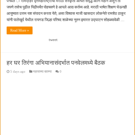
पनवेल ः रामप्रहर वृत्तमहाराष्ट्राची मराठी संस्कृती अत्यंत समृद्ध आणि महान असून ती
जपणे तसेच पुढील पिढीपर्यंत पोहचवणे हे आपले आद्य कर्तव्य आहे. मराठी भाषेत शिक्षण घेऊनही
आयुष्यात उत्तम यश संपादन करता येते, असा विश्वास माजी खासदार लोकनेते रामशेठ ठाकूर
यांनी पालेखुर्द येथील रायगड जिल्हा परिषद शाळेच्या नूतन इमारत उद्घाटन सोहळ्यावेळी …
Read More »
tweet
हर घर तिरंगा अभियानासंदर्भात पनवेलमध्ये बैठक
5 days ago
महत्वाच्या बातम्या
0