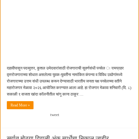
छत्रपती शिवाजी महाराज महाराजस्व समाधान शिबिरास पनवेलमध्ये उत्स्फूर्त प्रतिसाद
दहावीपासून पदव्युत्तर, कुशल उमेदवारांसाठी रोजगाराची सुवर्णसंधी पनवेल ः रामप्रहर
वृत्तरोजगाराच्या शोधात असलेल्या युवक-युवतींना नामांकित कंपन्या व विविध उद्योगांमध्ये
रोजगाराच्या उत्तम संधी उपलब्ध करून देण्यासाठी भारतीय जनता पक्ष पनवेलच्या वतीने
महारोजगार मेळावा २०२६ आयोजित करण्यात आला आहे. हा रोजगार मेळावा शनिवारी (दि. ८)
सकाळी ९ वाजता खांदा कॉलनीतील चांगू काना ठाकूर …
Read More »
tweet
सर्वात मोठ्या दिवाळी अंक स्पर्धेचा निकाल जाहीर