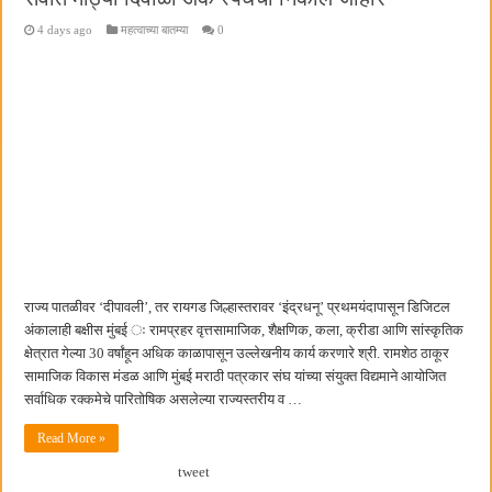
4 days ago
महत्वाच्या बातम्या
0
राज्य पातळीवर ‌‘दीपावली‌’, तर रायगड जिल्हास्तरावर ‌‘इंद्रधनू‌’ प्रथमयंदापासून डिजिटल
अंकालाही बक्षीस मुंबई ः रामप्रहर वृत्तसामाजिक, शैक्षणिक, कला, क्रीडा आणि सांस्कृतिक
क्षेत्रात गेल्या 30 वर्षांहून अधिक काळापासून उल्लेखनीय कार्य करणारे श्री. रामशेठ ठाकूर
सामाजिक विकास मंडळ आणि मुंबई मराठी पत्रकार संघ यांच्या संयुक्त विद्यमाने आयोजित
सर्वाधिक रक्कमेचे पारितोषिक असलेल्या राज्यस्तरीय व …
Read More »
tweet