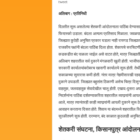
tweet
सर्वात मोठ्या दिवाळी अंक स्पर्धेचा
अलिबाग : प्रतिनिधी
जनार्दन भगत शिक्षण प्रसारक संस्थे
पालेखुर्द येथील जि.प. शाळेच्या नूत
दिल्लीत सुरू असलेल्या शेतकरी आंदोलनाला पाठिंबा देण्यासा
फियास्को उडाला. बंदला अत्यल्प प्रतिसाद मिळाला. जवळपास 
हर घर तिरंगा अभियानासंदर्भात पनवे
जिल्ह्यात कुठेही अनुचित प्रकार घडला नाही रायगड जिल्ह्या
राजकीय पक्षांनी बंदला पाठिंबा दिला होता. शेकापचे सरचिटण
कडकडीत बंद पाळला जाईल असे वाटत होते, मात्र जिल्ह्यातील
अलिबाग शहरातील सर्व दुकाने मंगळवारी खुली होती. भाजीपाल
सरकारी कार्यालयांबरोबरच खासगी कार्यालये सुरू होती. तेथ
सकाळच्या सुमारास कमी होती. नंतर मात्र नेहमीसारखी रहदा
दुकाने उघडली. जिल्ह्यात बहुतांश ठिकाणी असेच चित्र दिसून 
वाहतूक, जलवाहतूक सेवादेखील चालू होती. एखाद-दुसरा अपवाद 
निदर्शनांना पाठिंबा दर्शवण्याकरिता शहरातील व्यापार्‍यांन
आले, मात्र त्यानंतरही काही व्यापार्‍यांनी आपली दुकाने सुरू ठे
आवाहन करताना दिसत होते. शिवाय या बंदमध्ये शहरातील रिक्ष
सुरळीतपणे सुरू होती. दरम्यान, बंद काळात कुठलाही अनुच
शेतकरी संघटना, किसानपुत्र आंदोलन