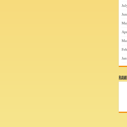
Jul
Jun
Ma
Apr
Ma
Feb
Jan
RamP