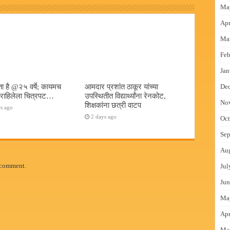
Ma
Apr
Ma
Feb
Jan
ा है @२५ वर्षे; कायमच
आमदार प्रशांत ठाकूर यांच्या
De
त राहिलेला चित्रपट…
उपस्थितीत विद्यार्थ्यांना रेनकोट,
No
शिक्षकांना छत्री वाटप
s ago
2 days ago
Oct
Sep
Au
 comment.
Jul
Jun
Ma
Apr
Ma