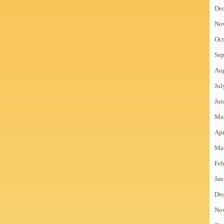
De
No
Oct
Sep
Au
Jul
Jun
Ma
Apr
Ma
Feb
Jan
De
No