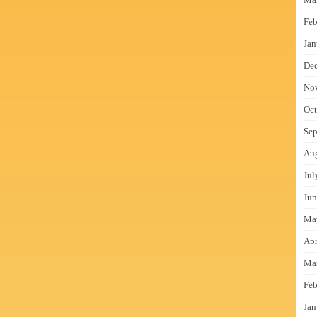
Feb
Jan
De
No
Oct
Sep
Au
Jul
Jun
Ma
Apr
Ma
Feb
Jan