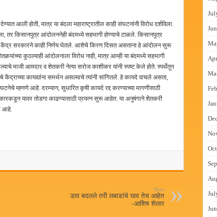
Jul
क देण्यात आली होती, मात्र या बंदला महाराष्ट्रातील काही संघटनांनी विरोध दर्शविला.
Jun
ा, तर किसानपुत्र आंदोलननेही बंदमध्ये सहभागी होण्याचे टाळले. किसानपुत्र
Ma
ळे केंद्र सरकारने काही निर्णय घेतले. आशेचे किरण दिसत असताना हे आंदोलन सुरू
र्‍यांच्या कुठल्याही आंदोलनाला विरोध नाही, मात्र आम्ही या बंदमध्ये सहभागी
Apr
चे माजी आमदार व शेतकरी नेत्या सरोज काशीकर यांनी स्पष्ट केले होते. स्पर्धेतून
Ma
ेंद्राच्या कायद्यांना समर्थन असल्याचे त्यांनी सांगितले. हे कायदे वाचले असता,
नेचे म्हणणे आहे. दरम्यान, सुधारित कृषी कायदे रद्द करण्याच्या मागणीसाठी
Feb
र सरकारकडून यावर तोडगा काढण्यासाठी प्रयत्न सुरू आहेत. या अनुषंगाने शेतकरी
Jan
र आहे.
De
No
Oct
Sep
Au
Next
Jul
डाव बदलले तरी लबाडांचे घाव तेच आहेत
-आशिष शेलार
Jun