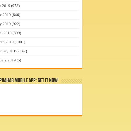
y 2019
(978)
e 2019
(646)
y 2019
(922)
il 2019
(899)
rch 2019
(1001)
ruary 2019
(547)
uary 2019
(5)
rahar Mobile App: Get it Now!