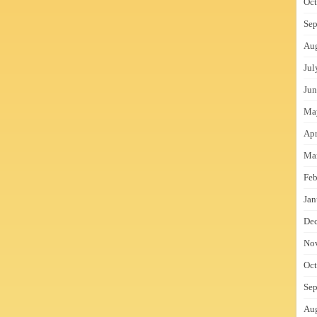
Oct
Sep
Au
Jul
Jun
Ma
Apr
Ma
Feb
Jan
De
No
Oct
Sep
Au