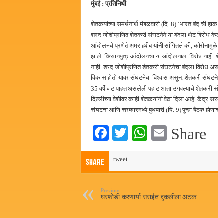
मुंबई : प्रतिनिधी
शेतकर्‍यांच्या समर्थनार्थ मंगळवारी (दि. 8) ‘भारत बंद’ची हा
शरद जोशीप्रणित शेतकरी संघटनेने या बंदला थेट विरोध केल
आंदोलनचे प्रणेते अमर हबीब यांनी सांगितले की, कोरोनामु
झाले. किसानपुत्र आंदोलनचा या आंदोलनाला विरोध नाही. शेतक
नाही. शरद जोशीप्रणित शेतकरी संघटनेचा बंदला विरोध असल्या
विकास होतो यावर संघटनेचा विश्वास असून, शेतकरी संघटनेचे क
35 वर्षे वाट पाहत असलेली पहाट आता उगवल्याचे शेतकरी संघट
दिल्लीच्या वेशीवर काही शेतकर्‍यांनी वेढा दिला आहे. केंद्
संघटना आणि सरकारमध्ये बुधवारी (दि. 9) पुन्हा बैठक होणा
Fa
T
W
E
Share
ce
wi
ha
m
bo
tweet
tte
ts
ail
Share
ok
r
A
pp
Previous
घरफोडी करणार्या सराईत दुकलीला अटक