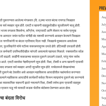
 निकाल जाहीर
Prev
च्या मुख्य प्रशासकीय कार्यालयासह भव्य मूट कोर्टचे बुधवारी उद्घाटन
Au
न इमारतीचे लोकनेते रामशेठ ठाकूर यांच्या उद्घाटन
ठी पुकारण्यात आलेल्या मंगळवार (दि. 8)च्या भारत बंदचा रायगड जिल्ह्यात
Jul
सर्व व्यवहार सुरू होतेे. एसटी व खासगी वाहतूूकदेेखील सुरळीतपणे चालू होती.
लमध्ये बैठक
त भाजप वगळता शिवसेना, काँग्रेस, राष्ट्रवादी आणि शेकाप या सर्वच प्रमुख
Jun
ीस आमदार जयंत पाटील यांनीही बंद यशस्वी करण्याचे आवाहन केल्याने जिल्ह्यात
Ma
 नागरिकांनी या बंदला प्रतिसाद दिला नाही. जिल्ह्याचे मुख्यालय असलेल्या
ा, फुलविक्रेते यांचे स्टॉल्स सकाळपासूनच उघडे होते. हॉटेल्सही उघडली होती.
Apr
ील कर्मचारी उपस्थितीदेखील चांगली असल्याचे पहायला मिळाले. रस्त्यावरील वर्दळ
Ma
री वाढली. काहींनी सकाळच्या सत्रात दुकाने उघडणे टाळले, परंतु नंतर सर्वच
Feb
आले. एसटी बससेवा नेहमीप्रमाणे सुरू होती. रिक्षा, टॅक्सी व अन्य खासगी प्रवासी
वगळता सर्व व्यवहार अगदी सुरळीत सुरू होते. पनवेलमध्ये शेतकर्‍यांच्या
Jan
ी आपली दुकाने बंद ठेवावीत असे आवाहन महाविकास आघाडीतील पक्षांमार्फत करण्यात
De
वल्याने महविकास आघाडीचे कार्यकर्ते सर्वत्र फिरून व्यापार्‍यांना दुकाने बंद करण्याचे
ा व्यावसायिक सहभागी झाले नसल्याने रिक्षा, टॅक्सी तसेच इतर प्रवासी वाहतूक
No
ित प्रकार घडू नये यासाठी कडक पोलीस बंदोबस्त ठेवण्यात आला होता.
Oct
चा बंदला विरोध
Sep
Au