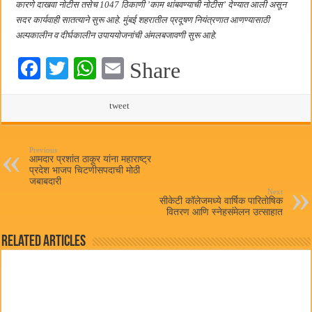
कारणे दाखवा नोटीस तसेच 1047 ठिकाणी ’काम थांबवण्याची नोटीस’ देण्यात आली असून
सदर कार्यवाही सातत्याने सुरू आहे. मुंबई शहरातील प्रदूषण नियंत्रणात आणण्यासाठी
अल्पकालीन व दीर्घकालीन उपाययोजनांची अंमलबजावणी सुरू आहे.
Fa
T
W
E
Share
ce
wi
ha
m
bo
tte
ts
tweet
ail
ok
r
A
pp
Previous
आमदार प्रशांत ठाकूर यांना महाराष्ट्र
प्रदेश भाजप चिटणीसपदाची मोठी
जबाबदारी
Next
सीकेटी कॉलेजमध्ये वार्षिक पारितोषिक
वितरण आणि स्नेहसंमेलन उत्साहात
Related Articles