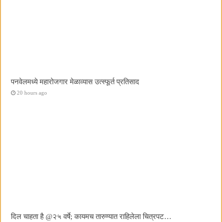
पनवेलमध्ये महारोजगार मेळाव्यास उत्स्फूर्त प्रतिसाद
20 hours ago
दिल चाहता है @२५ वर्षे; कायमच तारुण्यात राहिलेला चित्रपट…