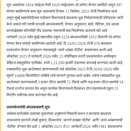
सुरु असलेल्या 1954 साईट्स पैकी 1020 साईट्सवर लो-कॉस्ट सेन्सर बसविले असून 397
सेन्सर बसविण्याचे काम सुरु असल्याचे दिनांक 15 डिसेंबर, 2025 रोजी निदर्शनास आले
असून मुंबई महापालिकेच्या पर्यावरण विभागाकडे बांधकाम धूळ नियंत्रणासाठी परिपत्रक जारी
केले असले तरी त्याची प्रभावी अंमलबजावणी, सेन्सर अनुपालन, खर्च, नोटिसा, दंड अथवा
कारवाईबाबत कोणतीही नोंद उपलब्ध नसल्याची बाब निदर्शनास आल्याचे खरे आहे.
जानेवारी 2026 पर्यत मुंबई शहरातील एकूण 2224 बांधकामांपैकी 1952 ठिकाणी लो-कॉस्ट
सेन्सर बेस्ड संयंत्रे बसविण्यात आलेली आहे. दि.16/01/2026 रोजी 678 बांधकाम
प्रकल्पांना सेन्सर अनुपालन नसल्यामुळे ’कामे थांबवा नोटीस’ बजावण्यात आली आहे.
ऑक्टोबर 2025 ते जानेवारी 2026 पर्यंत, 25 वॉर्डनिहाय भरारी पथकांमार्फत अनधिकृत
डेब्रिज वाहतुकीवर प्रतिबंध, रुपये 1,21,200 इतकी दंडात्मक कारवाई करण्यात आली आहे.
रस्त्यावरील धूळ आटोक्यात आणण्यासाठी माहे ऑक्टोबर 2025 ते दि.30/01/2026 पर्यंत
सुमारे 14408 किलोमीटर लांबीचे रस्ते पाण्याने धुण्यात आले आहेत. तसेच रस्त्यावरील धूळ
आटोक्यात आणण्यासाठी 5 हजार लीटर क्षमतेचे 72 टँकर्स आणि नऊ हजार लीटर क्षमतेचे 54
टैंकर्स दररोज वापरात येत असून प्रत्येक विभागामध्ये दिवसभर दोन पाळयांमध्ये एकूण 25
मिस्टींग मशीनचा वापर करण्यात येत आहे.
उपाययोजनांची अंमलबजावणी सुरू
सर्वकष मार्गदर्शक तत्वांच्या सूचनांच्या अनुषंगाने नियमांचे पालन न करणार्‍या बांधकाम
प्रकल्पांना प्रारंभी लेखी सूचना, दिल्यानंतर ’कारणे दाखवा नोटीस’ आणि ’काम थांबवण्याची
नोटीस’ देण्यात येत आहे. 1 ऑक्टोबर 2025 ते 31 जानेवारी 2026 पर्यंत 1981 बांधकामांना