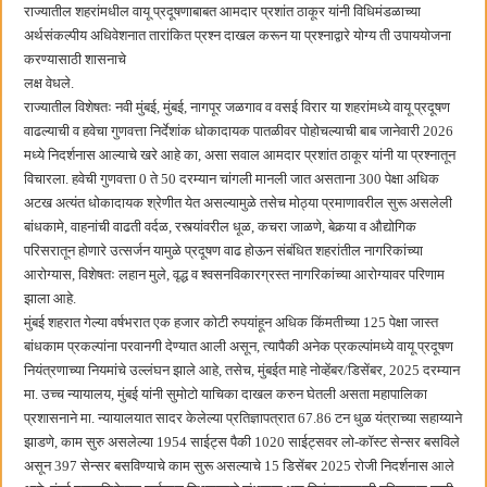
हर घर तिरंगा अभियानासंदर्भात पनवेलमध्ये बैठक
राज्यातील शहरांमधील वायू प्रदूषणाबाबत आमदार प्रशांत ठाकूर यांनी विधिमंडळाच्या
अर्थसंकल्पीय अधिवेशनात तारांकित प्रश्न दाखल करून या प्रश्नाद्वारे योग्य ती उपाययोजना
करण्यासाठी शासनाचे
लक्ष वेधले.
राज्यातील विशेषतः नवी मुंबई, मुंबई, नागपूर जळगाव व वसई विरार या शहरांमध्ये वायू प्रदूषण
वाढल्याची व हवेचा गुणवत्ता निर्देशांक धोकादायक पातळीवर पोहोचल्याची बाब जानेवारी 2026
मध्ये निदर्शनास आल्याचे खरे आहे का, असा सवाल आमदार प्रशांत ठाकूर यांनी या प्रश्नातून
विचारला. हवेची गुणवत्ता 0 ते 50 दरम्यान चांगली मानली जात असताना 300 पेक्षा अधिक
अटख अत्यंत धोकादायक श्रेणीत येत असल्यामुळे तसेच मोठ्या प्रमाणावरील सुरू असलेली
बांधकामे, वाहनांची वाढती वर्दळ, रस्त्यांवरील धूळ, कचरा जाळणे, बेकर्‍या व औद्योगिक
परिसरातून होणारे उत्सर्जन यामुळे प्रदूषण वाढ होऊन संबंधित शहरांतील नागरिकांच्या
आरोग्यास, विशेषतः लहान मुले, वृद्ध व श्वसनविकारग्रस्त नागरिकांच्या आरोग्यावर परिणाम
झाला आहे.
मुंबई शहरात गेल्या वर्षभरात एक हजार कोटी रुपयांहून अधिक किंमतीच्या 125 पेक्षा जास्त
बांधकाम प्रकल्पांना परवानगी देण्यात आली असून, त्यापैकी अनेक प्रकल्पांमध्ये वायू प्रदूषण
नियंत्रणाच्या नियमांचे उल्लंघन झाले आहे, तसेच, मुंबईत माहे नोव्हेंबर/डिसेंबर, 2025 दरम्यान
मा. उच्च न्यायालय, मुंबई यांनी सुमोटो याचिका दाखल करुन घेतली असता महापालिका
प्रशासनाने मा. न्यायालयात सादर केलेल्या प्रतिज्ञापत्रात 67.86 टन धुळ यंत्राच्या सहाय्याने
झाडणे, काम सुरु असलेल्या 1954 साईट्स पैकी 1020 साईट्सवर लो-कॉस्ट सेन्सर बसविले
असून 397 सेन्सर बसविण्याचे काम सुरू असल्याचे 15 डिसेंबर 2025 रोजी निदर्शनास आले