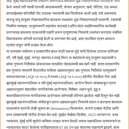
आहे, मुंबई महापालिकेच्या पर्यावरण विभागाकडे बांधकाम धूळ नियंत्रणासाठी परिपत्रक जारी
केले असले तरी त्याची प्रभावी अंमलबजावणी, सेन्सर अनुपालन, खर्च, नोटिसा, दंड अथवा
कारवाईबाबत कोणतीही नोंद उपलब्ध नसल्याची बाब निदर्शनास आली आहे, तसे असल्यास,
सदरहू वायू प्रदूषण रोखण्याकरिता बांधकाम स्थळांवर धूळ नियंत्रणासाठी फवारणी, रस्त्यांची
नियमित स्वच्छता, प्रदूषणकारी वाहनांवर कारवाई व हरित क्षेत्र वाढविण्याकरिता कार्यवाही
करण्यासह बांधकाम प्रकल्पांची पाहणी करुन प्रदूषणाच्या नियमांचे उल्लंघन करणार्‍या संबंधित
विकासकांवर कोणती कारवाई केली वा करण्यात येत आहे, असा तारांकित प्रश्न आमदार
प्रशांत ठाकूर यांनी दाखल केला होता.
या प्रश्नावर पर्यावरण व वातावरणीय बदल मंत्री पंकजा मुंडे यांनी दिलेल्या उत्तरात सांगितले
की, नवी मुंबई, मुंबई, नागपूर जळगाव व वसई विरार या शहरांमध्ये वायू प्रदूषण वाढल्याची व
हवेचा गुणवत्ता निर्देशांक धोकादायक पातळीवर पोहचल्याची बाब खरी नाही. सतत वातावरणीय
हवा गुणवत्ता तपासणी केंद्रातील मासिक अहवालानुसार हवा गुणवत्ता निर्देशांक प्रामुख्याने
समाधानकारक (AQI ५१-१००) ते मध्यम (AQI १०१-२००) श्रेणीत नोंदविला गेला आहे.
बृहन्मुंबई महानगरपालिका व नवी मुंबई महानगरपालिका, आरोग्य विभाग यांच्याकडून प्राप्त
अहवालानुसार शहरांतील नागरिकांच्या आरोग्यास, विशेषतः लहान मुले, वृद्ध व
श्वसनविकारग्रस्त नागरिकांच्या आरोग्यावर कोणताही परिणाम झालेला नाही दिसून येत नाही.
बृहन्मुंबई महानगरपालिका यांचेकडून प्राप्त अहवालानूसार नियमांचे पालन न करणार्‍या बांधकाम
प्रकल्पांना प्रारंभी लेखी सूचना बर (Intimation) दिल्यानंतर, कारणे दाखवा नोटीस आणि
काम थांबवण्याची नोटीस देण्यात येत आहे. मुंबईत नोव्हेंबर/डिसेंबर, 2025 दरम्यान मा. उच्च
न्यायालय, मुंबई यांनी सुमोटो याचिका दाखल करुन घेतली असता महापालिका प्रशासनाने मा.
न्यायालयात सादर केलेल्या प्रतिज्ञापत्रात 67.86 टन धुळ यंत्राच्या सहाय्याने झाडणे, काम