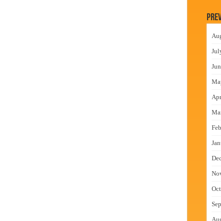
न इमारतीचे लोकनेते रामशेठ ठाकूर यांच्या उद्घाटन
Prev
लमध्ये बैठक
Au
 वाटपाचा उपक्रम
Jul
माधान शिबिरास पनवेलमध्ये उत्स्फूर्त प्रतिसाद
Jun
Ma
Apr
Ma
Feb
Jan
De
No
Oct
Sep
Au