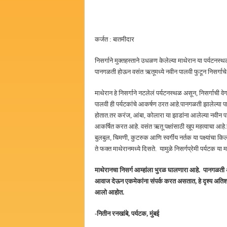
कर्जत : बातमीदार
निसर्गाने मुक्तहस्ताने उधळण केलेल्या माथेरान या पर्यटन
पानगळती होऊन वसंत ऋतूमध्ये नवीन पालवी फुटून निसर्गाचे
माथेरान हे निसर्गाने नटलेलं पर्यटनस्थळ असून, निसर्गाची 
पालवी ही पर्यटकांचे आकर्षण ठरत आहे.पानगळती झालेल्या पा
होतात.तर करंज, आंबा, कोलारा या झाडांना आलेल्या नवीन पा
आकर्षित करत आहे. वसंत ऋतू पक्षांसाठी खूप महत्वाचा आहे.
बुलबुल, चिमणी, कुटरुक आणि स्वर्गीय नर्तक या पक्ष्यांचा
ते फक्त माथेरानमध्ये दिसते. यामुळे निसर्गप्रेमी पर्यटक या
माथेरानचा निसर्ग आम्हांला भुरळ घालणारा आहे. पानगळती अन
आवाज देऊन एकमेकांना संपर्क करत असतात, हे दृश्य अतिश
आलो आहोत.
-नितीन रनखांबे, पर्यटक, मुंबई