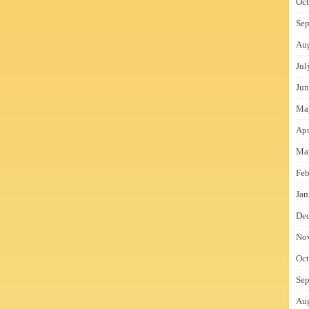
Oct
Sep
Au
Jul
Jun
Ma
Apr
Ma
Feb
Jan
De
No
Oct
Sep
Au