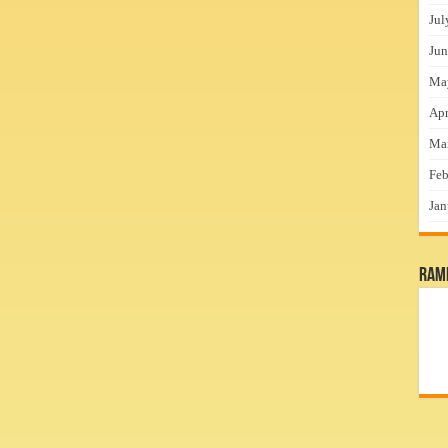
Jul
Jun
Ma
Apr
Ma
Feb
Jan
RamP