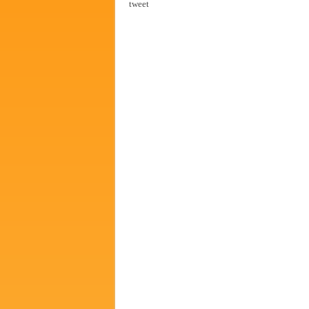
tweet
पालेखुर्द येथील जि.प. शाळेच्या नूत
हर घर तिरंगा अभियानासंदर्भात पनवे
कामोठे येथे समाजोपयोगी वस्तूंच्या
छत्रपती शिवाजी महाराज महाराजस्व स