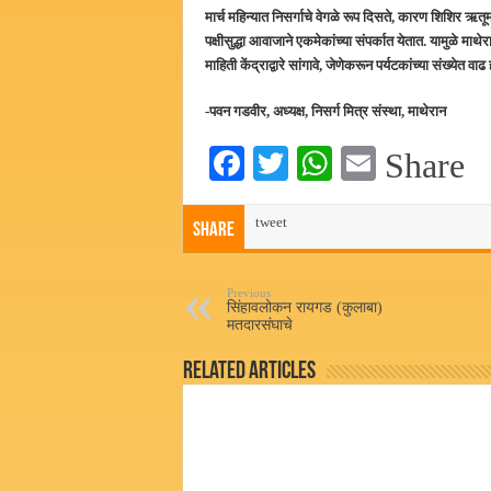
मार्च महिन्यात निसर्गाचे वेगळे रूप दिसते, कारण शिशिर ऋत
पक्षीसुद्धा आवाजाने एकमेकांच्या संपर्कात येतात. यामुळे माथे
माहिती केंद्राद्वारे सांगावे, जेणेकरून पर्यटकांच्या संख्येत वा
-पवन गडवीर, अध्यक्ष,
निसर्ग मित्र संस्था, माथेरान
Fa
T
W
E
Share
ce
wi
ha
m
bo
tweet
tte
ts
ail
Share
ok
r
A
pp
Previous
सिंहावलोकन रायगड (कुलाबा)
मतदारसंघाचे
Related Articles