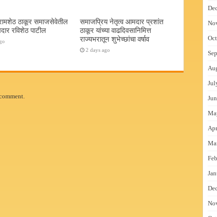
De
रामशेठ ठाकूर समाजसेवेतील
समाजप्रिय नेतृत्व आमदार प्रशांत
No
दार रविशेठ पाटील
ठाकूर यांच्या वाढदिवसानिमित्त
Oct
राज्यभरातून शुभेच्छांचा वर्षाव
go
2 days ago
Sep
Au
Jul
 comment.
Jun
Ma
Apr
Ma
Feb
Jan
De
No