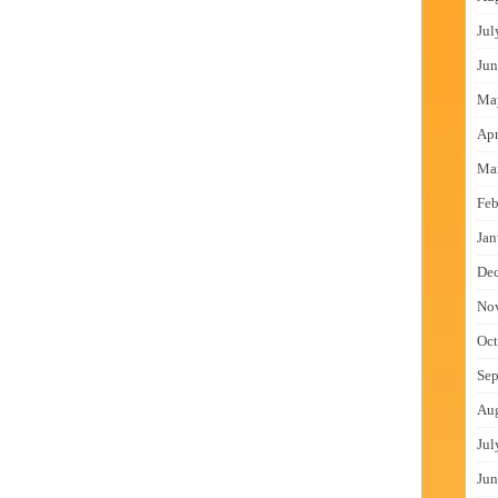
Jul
Jun
Ma
Apr
Ma
Feb
Jan
De
No
Oct
Sep
Au
Jul
Jun