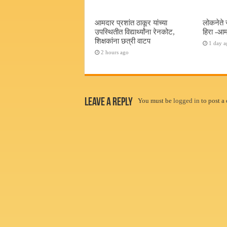
आमदार प्रशांत ठाकूर यांच्या
लोकनेते 
उपस्थितीत विद्यार्थ्यांना रेनकोट,
हिरा -आम
शिक्षकांना छत्री वाटप
1 day a
2 hours ago
Leave a Reply
You must be
logged in
to post a