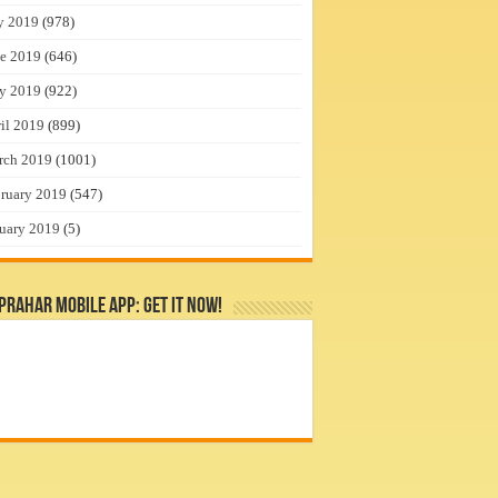
y 2019
(978)
e 2019
(646)
y 2019
(922)
il 2019
(899)
rch 2019
(1001)
ruary 2019
(547)
uary 2019
(5)
rahar Mobile App: Get it Now!