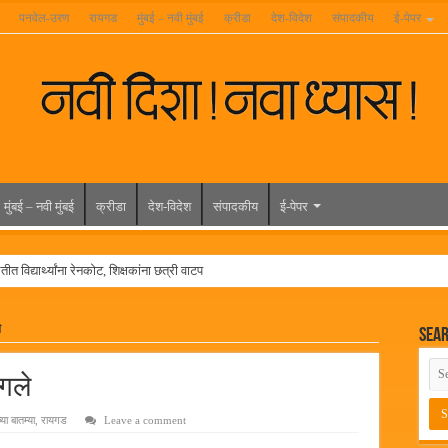
पनवेल-उरण
रायगड
मुंबई – नवी मुंबई
क्रीडा
देश-विदेश
संपादकीय
ई-पेपर
मुंबई – नवी मुंबई
क्रीडा
देश-विदेश
संपादकीय
ई-पेपर
त विद्यार्थ्यांना रेनकोट, शिक्षकांना छत्री वाटप
ल हिरा -आमदार रविशेठ पाटील
े
Sea
ूर यांच्या वाढदिवसानिमित्त राज्यभरातून शुभेच्छांचा वर्षाव
मेळावा
ागले
 निकाल जाहीर
्या बातम्या
,
रायगड
Leave a comment
च्या मुख्य प्रशासकीय कार्यालयासह भव्य मूट कोर्टचे बुधवारी उद्घाटन