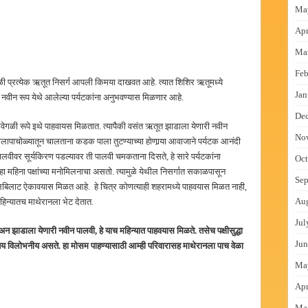
Ma
Apr
Ma
Feb
स्थळी प्रत्येक ऋतूत निसर्ग आपली किमया दाखवत आहे. त्यात शिशिर ऋतूमध्ये
Jan
 नवीन रूप येथे आलेल्या पर्यटकांना अनुभवण्यास मिळणार आहे.
De
वेगवेगळी रूपे इथे पाहवायस मिळतात. त्यापैकी वसंत ऋतूत झाडाला येणारी नवीन
No
लापाचोळ्यातून चालताना कडक पाला तुटण्याच्या होणार्‍या आवाजाने पर्यटक आनंदी
लवीवर सूर्यकिरण पडल्यावर ती पालवी चमकताना दिसते, हे सारे पर्यटकांना
Oct
हा महिना पक्षांच्या मनोमिलनाचा असतो. त्यामुळे येथील निसर्गात सकाळपासून
Sep
 किलबिलाट ऐकावयास मिळत आहे. हे चित्र कोणत्याही शहरामध्ये पाहवयास मिळत नाही,
Au
 महिन्यातच माथेरानला भेट देतात.
Jul
 झाडाला येणारी नवीन पालवी, हे याच महिन्यात पाहवयास मिळते. तसेच पक्षीसुद्धा
Jun
य विलोभनीय असते. हा मोसम पाहण्यासाठी आम्ही परिवारासह माथेरानला पाच वेळा
Ma
Apr
Ma