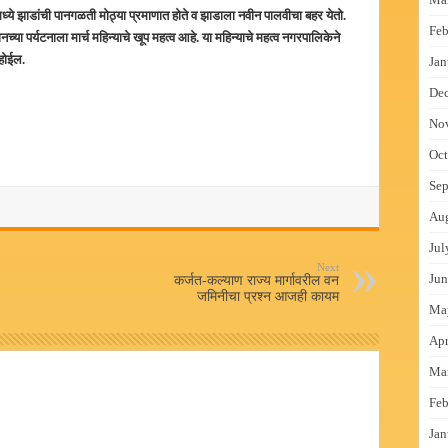
ूमध्ये झाडांची पानगळती मोठ्या प्रमाणात होते व झाडाला नवीन पालवीचा बहर येतो.
Feb
रानच्या पर्यटनाला मार्च महिन्याचे खूप महत्व आहे. या महिन्याचे महत्व नगरपालिकेने
ढ होईल.
Jan
De
No
Oct
Sep
Au
Jul
Next
Jun
कर्जत-कल्याण राज्य मार्गावरील वन
जमिनीचा प्रश्न आजही कायम
Ma
Apr
Ma
Feb
Jan