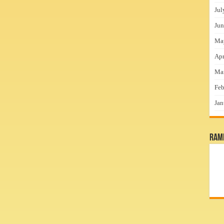
Jul
Jun
Ma
Apr
Ma
Feb
Jan
RamP