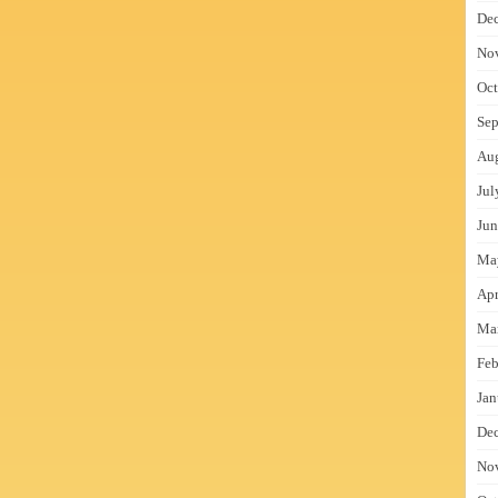
De
No
Oct
Sep
Au
Jul
Jun
Ma
Apr
Ma
Feb
Jan
De
No