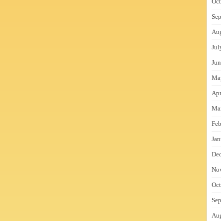
Oct
Sep
Au
Jul
Jun
Ma
Apr
Ma
Feb
Jan
De
No
Oct
Sep
Au