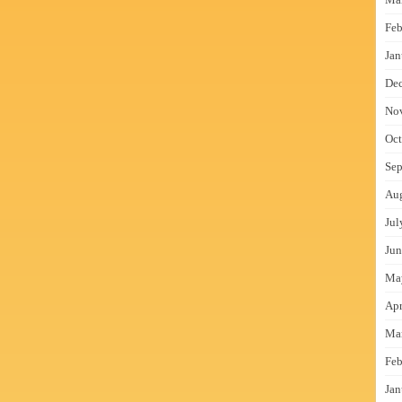
Feb
Jan
De
No
Oct
Sep
Au
Jul
Jun
Ma
Apr
Ma
Feb
Jan