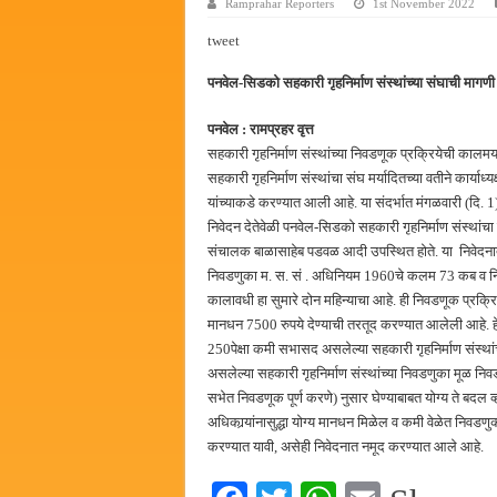
Ramprahar Reporters
1st November 2022
हर घर तिरंगा अभियानासंदर्भात पनवे
tweet
कामोठे येथे समाजोपयोगी वस्तूंच्या
पनवेल-सिडको सहकारी गृहनिर्माण संस्थांच्या संघाची मागण
छत्रपती शिवाजी महाराज महाराजस्व स
बाल्मर लॉरी आणि शेल इंडियातील क
पनवेल : रामप्रहर वृत्त
सहकारी गृहनिर्माण संस्थांच्या निवडणूक प्रक्रियेची कालम
सहकारी गृहनिर्माण संस्थांचा संघ मर्यादितच्या वतीने कार्याध्
यांच्याकडे करण्यात आली आहे. या संदर्भात मंगळवारी (दि. 1) 
निवेदन देतेवेळी पनवेल-सिडको सहकारी गृहनिर्माण संस्थांचा 
संचालक बाळासाहेब पडवळ आदी उपस्थित होते. या निवेदनात म
निवडणुका म. स. सं . अधिनियम 1960चे कलम 73 कब व निव
कालावधी हा सुमारे दोन महिन्याचा आहे. ही निवडणूक प्रक्रिय
मानधन 7500 रुपये देण्याची तरतूद करण्यात आलेली आहे. 
250पेक्षा कमी सभासद असलेल्या सहकारी गृहनिर्माण संस्थां
असलेल्या सहकारी गृहनिर्माण संस्थांच्या निवडणुका मूळ नि
सभेत निवडणूक पूर्ण करणे) नुसार घेण्याबाबत योग्य ते बदल 
अधिकार्‍यांनासुद्धा योग्य मानधन मिळेल व कमी वेळेत निवडणु
करण्यात यावी, असेही निवेदनात नमूद करण्यात आले आहे.