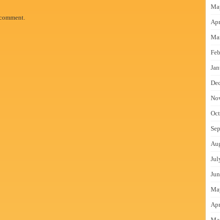
Ma
 comment.
Apr
Ma
Feb
Jan
De
No
Oct
Sep
Au
Jul
Jun
Ma
Apr
Ma