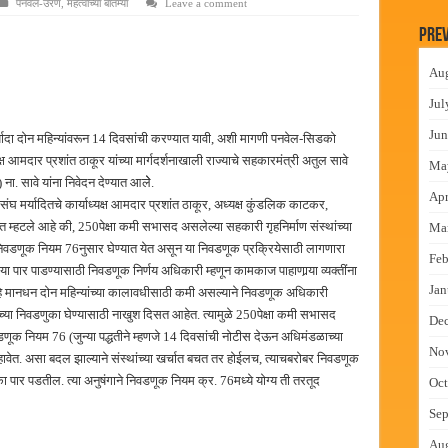
पनवेल-उरण
,
महत्वाच्या बातम्या
Leave a comment
लमध्ये बैठक
Prev
 वाटपाचा उपक्रम
Au
ी
माधान शिबिरास पनवेलमध्ये उत्स्फूर्त प्रतिसाद
Jul
ंत्राटी कामगारांना भरघोस पगारवाढ
Jun
र्यादा दोन महिन्यांवरून 14 दिवसांची करण्यात यावी, अशी मागणी पनवेल-सिडको
यक्ष आमदार प्रशांत ठाकूर यांच्या मार्गदर्शनाखाली राज्याचे सहकारमंत्री अतुल सावे
Ma
ना. सावे यांना निवेदन देण्यात आलेे.
Apr
संघ मर्यादितचे कार्याध्यक्ष आमदार प्रशांत ठाकूर, अध्यक्ष कुंडलिक काटकर,
्हटले आहे की, 250पेक्षा कमी सभासद असलेल्या सहकारी गृहनिर्माण संस्थांच्या
Ma
डणूक नियम 76नुसार घेण्यात येत असून या निवडणूक प्रक्रियेसाठी लागणारा
Feb
ा पार पाडण्यासाठी निवडणूक निर्णय अधिकारी म्हणून कामकाज पाहाणार्‍या व्यक्तींना
Jan
हे मानधन दोन महिन्यांच्या कालावधीसाठी कमी असल्याने निवडणूक अधिकारी
च्या निवडणुका घेण्यासाठी नाखुश दिसत आहेत. त्यामुळे 250पेक्षा कमी सभासद
De
वडणूक नियम 76 (जुन्या पद्धतीने म्हणजे 14 दिवसांची नोटीस देऊन अधिमंडळाच्या
No
व्हावेत. असा बदल झाल्याने संस्थांच्या खर्चात बचत तर होईलच, त्याचबरोबर निवडणूक
का पार पडतील. त्या अनुषंगाने निवडणूक नियम क्र. 76मध्ये योग्य ती तरतूद
Oct
Sep
Au