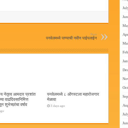
Jul
Jun
Ma
Apr
Next
पनवेलमध्ये पाण्याची नवीन पाईपलाईन
Ma
Feb
Jan
De
No
Oct
य नेतृत्व आमदार प्रशांत
पनवेलमध्ये ८ ऑगस्टला महारोजगार
Sep
च्या वाढदिवसानिमित्त
मेळावा
न शुभेच्छांचा वर्षाव
Au
3 days ago
ago
Jul
Jun