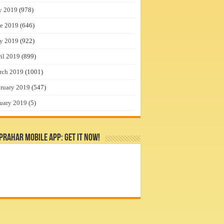
y 2019
(978)
e 2019
(646)
y 2019
(922)
il 2019
(899)
rch 2019
(1001)
ruary 2019
(547)
uary 2019
(5)
rahar Mobile App: Get it Now!