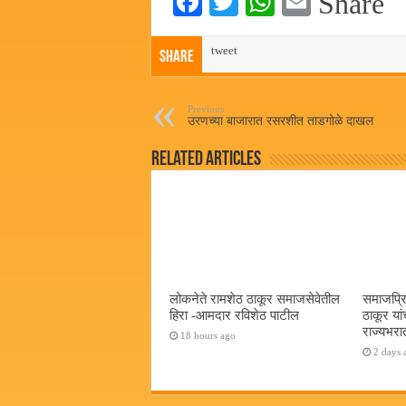
Fa
T
W
E
Share
ce
wi
ha
m
bo
tweet
tte
ts
ail
Share
ok
r
A
pp
Previous
उरणच्या बाजारात रसरशीत ताडगोळे दाखल
Related Articles
लोकनेते रामशेठ ठाकूर समाजसेवेतील
समाजप्रि
हिरा -आमदार रविशेठ पाटील
ठाकूर यां
राज्यभरातू
18 hours ago
2 days 