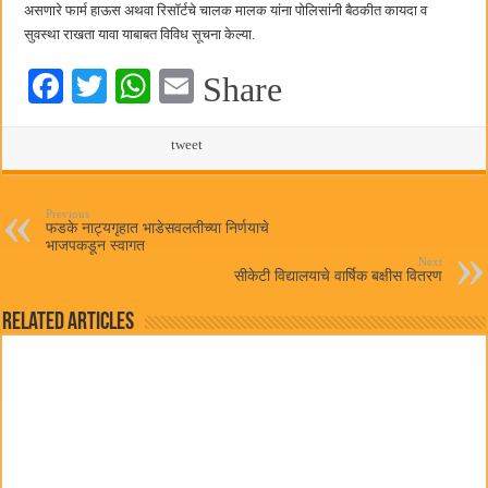
असणारे फार्म हाऊस अथवा रिसॉर्टचे चालक मालक यांना पोलिसांनी बैठकीत कायदा व
सुवस्था राखता यावा याबाबत विविध सूचना केल्या.
Fa
T
W
E
Share
ce
wi
ha
m
bo
tte
ts
tweet
ail
ok
r
A
pp
Previous
फडके नाट्यगृहात भाडेसवलतीच्या निर्णयाचे
भाजपकडून स्वागत
Next
सीकेटी विद्यालयाचे वार्षिक बक्षीस वितरण
Related Articles