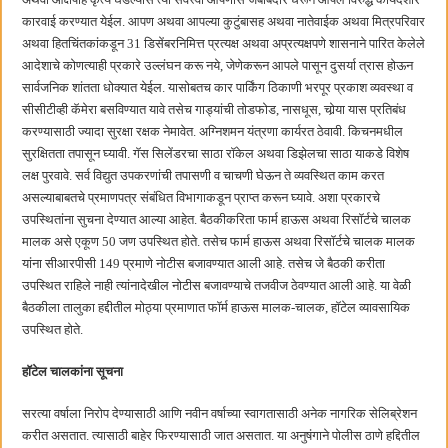
कारवाई करण्यात येईल. आपण अथवा आपल्या कुटुंबासह अथवा नातेवाईक अथवा मित्रपरिवार
अथवा हितचिंतकांकडून 31 डिसेंबरनिमित्त प्रत्यक्ष अथवा अप्रत्यक्षपणे शासनाने पारित केलेले
आदेशाचे कोणत्याही प्रकारे उल्लंघन करू नये, जेणेकरून आपले पासून दुसर्या त्रास होऊन
सार्वजनिक शांतता धोक्यात येईल. यासोबतच कार पार्किंग ठिकाणी भरपूर प्रकाश व्यवस्था व
सीसीटीव्ही कॅमेरा बसविण्यात यावे तसेच गाड्यांची तोडफोड, नासधूस, चोर्‍या यास प्रतिबंध
करण्यासाठी ज्यादा सुरक्षा रक्षक नेमावेत. अग्निशमन यंत्रणा कार्यरत ठेवावी. किचनमधील
सुरक्षितता तपासून घ्यावी. गॅस सिलेंडरचा साठा रॉकेल अथवा डिझेलचा साठा याकडे विशेष
लक्ष पुरवावे. सर्व विद्युत उपकरणांची तपासणी व चाचणी घेऊन ते व्यवस्थित काम करत
असल्याबाबतचे प्रमाणपत्र संबंधित विभागाकडून प्राप्त करून घ्यावे. अशा प्रकारचे
उपस्थितांना सुचना देण्यात आल्या आहेत. बैठकीकरिता फार्म हाऊस अथवा रिसॉर्टचे चालक
मालक असे एकूण 50 जण उपस्थित होते. तसेच फार्म हाऊस अथवा रिसॉर्टचे चालक मालक
यांना सीआरपीसी 149 प्रमाणे नोटीस बजावण्यात आली आहे. तसेच जे बैठकी करीता
उपस्थित राहिले नाही त्यांनादेखील नोटीस बजावण्याचे तजवीज ठेवण्यात आली आहे. या वेळी
बैठकीला तालुका हद्दीतील मोठ्या प्रमाणात फॉर्म हाऊस मालक-चालक, हॉटेल व्यावसायिक
उपस्थित होते.
हॉटेल चालकांना सूचना
सरत्या वर्षाला निरोप देण्यासाठी आणि नवीन वर्षाच्या स्वागतासाठी अनेक नागरिक सेलिब्रेशन
करीत असतात. त्यासाठी बाहेर फिरण्यासाठी जात असतात. या अनुषंगाने पोलीस ठाणे हद्दितील