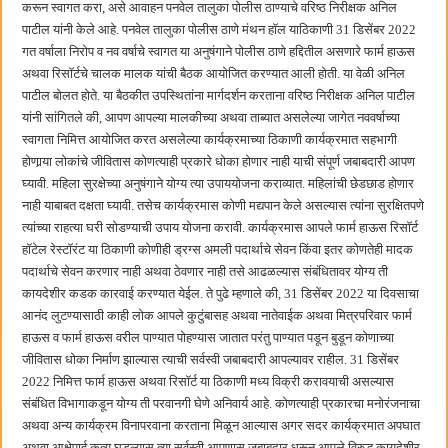
करून स्वागत करा, असे आवाहन पनवेल तालुका पोलीस ठाण्याचे वरिष्ठ निरीक्षक अनिल
बाल्मर लॉरी आणि शेल इंडियातील कंत्राटी कामगारांना भरघोस पगारवाढ
पाटील यांनी केले आहे. पनवेल तालुका पोलीस ठाणे मंथन हॉल याठिकाणी 31 डिसेंबर 2022
गत वर्षाला निरोप व नव वर्षाचे स्वागत या अनुषंगाने पोलीस ठाणे हद्दितील असणारे फार्म हाऊस
अथवा रिसॉर्टचे चालक मालक यांची बैठक आयोजित करण्यात आली होती. या वेळी अनिल
पाटील बोलत होते. या बैठकीत उपस्थितांना मार्गदर्शन करताना वरिष्ठ निरीक्षक अनिल पाटील
यांनी सांगितले की, आपण आपल्या मालकीच्या अथवा ताब्यात असलेल्या जागेत नववर्षाच्या
स्वागता निमित्त आयोजित करत असलेल्या कार्यक्रमाच्या ठिकाणी कार्यक्रमात सहभागी
होणार्‍या लोकांचे जीवितास कोणत्याही प्रकारे धोका होणार नाही याची संपूर्ण जबाबदारी आपण
घ्यावी. महिला सुरक्षेच्या अनुषंगाने योग्य त्या उपाययोजना कराव्यात. महिलांची छेडछाड होणार
नाही याबाबत दक्षता घ्यावी. तसेच कार्यक्रमास कोणी मद्यपान केले असल्यास त्यांना सुरक्षितपणे
त्यांच्या राहत्या घरी सोडण्याची उपाय योजना करावी. कार्यक्रमास आपले फार्म हाऊस रिसॉर्ट
हॉटेल रेस्टॉरंट या ठिकाणी कोणीही ड्रग्स अमली पदार्थाचे सेवन किंवा इतर कोणतेही मादक
पदार्थाचे सेवन करणार नाही अथवा ठेवणार नाही तसे आढळल्यास संबंधितावर योग्य ती
कायदेशीर कडक कारवाई करण्यात येईल. ते पुढे म्हणाले की, 31 डिसेंबर 2022 या दिवसाचा
आनंद लुटण्यासाठी काही लोक आपले कुटुंबासह अथवा नातेवाईक अथवा मित्रपरिवार फार्म
हाऊस व फार्म हाऊस वरील पाण्यात पोहण्यास जातात परंतु पाण्यात पडून बुडून कोणाच्या
जीवितास धोका निर्माण झाल्यास त्याची सर्वस्वी जबाबदारी आपल्यावर राहील. 31 डिसेंबर
2022 निमित्त फार्म हाऊस अथवा रिसॉर्ट या ठिकाणी मध्य विक्री करावयाची असल्यास
संबंधित विभागाकडून योग्य ती परवानगी घेणे अनिवार्य आहे. कोणत्याही प्रकारचा मनोरंजनाचा
अथवा अन्य कार्यक्रम विनापरवाना करताना मिळून आल्यास अगर सदर कार्यक्रमात अपघात
अथवा आक्षेपार्ह कृत्य घडल्यास त्या सर्वस्वी आपणास जबाबदार धरून आपले विरुद्ध कायदेशीर