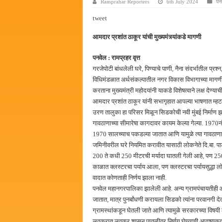
Ramprahar Reporters
6th July 2024
पन
पालेखुर्द येथील जि.प. शाळेच्या नूत
tweet
हर घर तिरंगा अभियानासंदर्भात पनवे
आमदार प्रशांत ठाकूर यांची मुख्यमंत्र्यांकडे मागणी
कामोठे येथे समाजोपयोगी वस्तूंच्या
छत्रपती शिवाजी महाराज महाराजस्व स
पनवेल : रामप्रहर वृत्त
गरजेपोटी बांधलेली घरे, पिण्याचे पाणी, नैना संदर्भातील प्रश
विधिमंडळात अर्थसंकल्पातील नगर विकास विभागाच्या मागणी अन
करताना मुख्यमंत्री महोदयांनी याकडे विशेषत्वाने लक्ष देण्या
आमदार प्रशांत ठाकूर यांनी सभागृहात आपल्या भाषणात म्हटले
उरण तालुका हा परिसर मिळून सिडकोची नवी मुंबई निर्माण 
गावठाणाच्या सीमारेषा कागदावर कायम केल्या गेल्या. 1970
1970 सालच्याच पकडल्या जातात आणि यामुळे त्या गावठाणाच्य
जमिनीवरील घरे नियमित करावीत यासाठी लोकनेते दि.बा. पाटीलस
200 ते कधी 250 मीटरची मर्यादा घातली गेली आहे, पण 250 म
काळात क्लस्टरचा पर्याय आला, पण क्लस्टरचा पर्यायसुद्धा लो
वादात कोणताही निर्णय झाला नाही.
पनवेल महानगरपालिका झालेली आहे. अन्य ग्रामपंचायतीही आ
जातात, मात्र पुनर्बांधणी करायला सिडको त्यांना परवानगी देत
ग्रामस्थांकडून घेतली जाते आणि त्यामुळे सरकारच्या विषयी ल
लवकरात लवकर शासन पातळीवर निर्णय घेण्याची आवश्यकता आहे