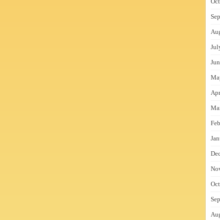
Oct
Sep
Au
Jul
Jun
Ma
Apr
Ma
Feb
Jan
De
No
Oct
Sep
Au