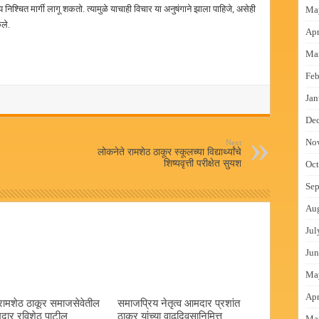
निश्चित मार्गी लागू शकतो. त्यामुळे याचाही विचार या अनुषंगाने झाला पाहिजे, असेही
Ma
ले.
Apr
Ma
Feb
Jan
De
No
Next
लोकनेते रामशेठ ठाकूर स्कूलच्या विद्यार्थ्यांचे
शिष्यवृत्ती परीक्षेत सुयश
Oct
Sep
Au
Jul
Jun
Ma
Apr
रामशेठ ठाकूर समाजसेवेतील
समाजप्रिय नेतृत्व आमदार प्रशांत
दार रविशेठ पाटील
ठाकूर यांच्या वाढदिवसानिमित्त
Ma