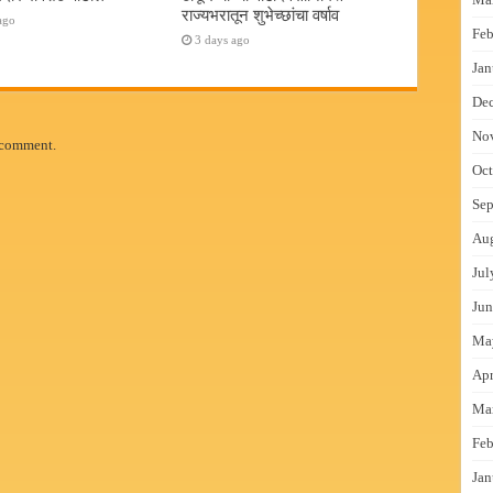
राज्यभरातून शुभेच्छांचा वर्षाव
ago
Feb
3 days ago
Jan
De
No
 comment.
Oct
Sep
Au
Jul
Jun
Ma
Apr
Ma
Feb
Jan