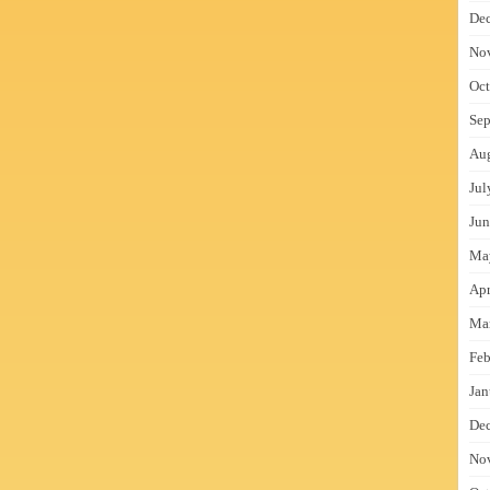
De
No
Oct
Sep
Au
Jul
Jun
Ma
Apr
Ma
Feb
Jan
De
No