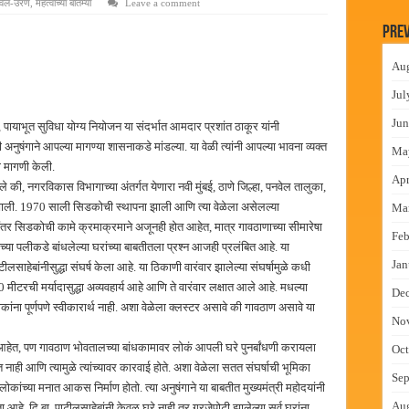
वेल-उरण
,
महत्वाच्या बातम्या
Leave a comment
न इमारतीचे लोकनेते रामशेठ ठाकूर यांच्या उद्घाटन
Prev
लमध्ये बैठक
Au
 वाटपाचा उपक्रम
Jul
माधान शिबिरास पनवेलमध्ये उत्स्फूर्त प्रतिसाद
Jun
्न, पायाभूत सुविधा योग्य नियोजन या संदर्भात आमदार प्रशांत ठाकूर यांनी
ुषंगाने आपल्या मागण्या शासनाकडे मांडल्या. या वेळी त्यांनी आपल्या भावना व्यक्त
Ma
ची मागणी केली.
Apr
 की, नगरविकास विभागाच्या अंतर्गत येणारा नवी मुंबई, ठाणे जिल्हा, पनवेल तालुका,
झाली. 1970 साली सिडकोची स्थापना झाली आणि त्या वेळेला असेलल्या
Ma
नंतर सिडकोची कामे क्रमाक्रमाने अजूनही होत आहेत, मात्र गावठाणाच्या सीमारेषा
Feb
ा पलीकडे बांधलेल्या घरांच्या बाबतीतला प्रश्न आजही प्रलंबित आहे. या
Jan
ाहेबांनीसुद्धा संघर्ष केला आहे. या ठिकाणी वारंवार झालेल्या संघर्षामुळे कधी
ीटरची मर्यादासुद्धा अव्यवहार्य आहे आणि ते वारंवार लक्षात आले आहे. मधल्या
De
कांना पूर्णपणे स्वीकारार्थ नाही. अशा वेळेला क्लस्टर असावे की गावठाण असावे या
No
हेत, पण गावठाण भोवतालच्या बांधकामावर लोकं आपली घरे पुनर्बांधणी करायला
Oct
 नाही आणि त्यामुळे त्यांच्यावर कारवाई होते. अशा वेळेला सतत संघर्षाची भूमिका
Sep
ोकांच्या मनात आकस निर्माण होतो. त्या अनुषंगाने या बाबतीत मुख्यमंत्री महोदयांनी
Au
. दि.बा. पाटीलसाहेबांनी केवळ घरे नाही तर गरजेपोटी झालेल्या सर्व घरांना