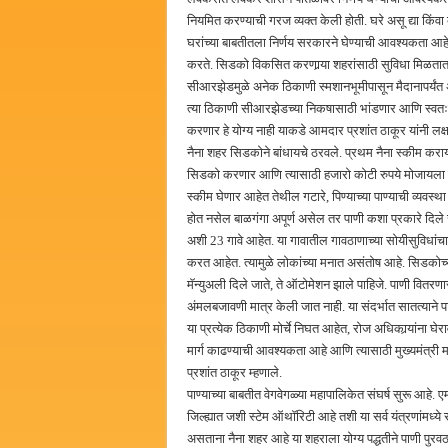
नियमित करण्याची गरज व्यक्त केली होती. घरे असू द्या किंवा 
घरांच्या बाबतीतला निर्णय सरकारने घेण्याची आवश्यकता आहे.
करते. सिडको विकसित करणार्‍या शहरांसाठी सुविधा मिळतात
सीआरझेडमुळे अनेक ठिकाणी स्मशानभूमीपासून मैदानापर्य
त्या ठिकाणी सीआरझेडच्या निकषासाठी भांडणार आणि स्वतःला
करणार हे योग्य नाही याकडे आमदार प्रशांत ठाकूर यांनी लक्ष
नैना शहर सिडकोने बांधायचे ठरवले. प्रथम नैना स्कीम करा
सिडको करणार आणि त्यासाठी हजारो कोटी रुपये मोजायला सिड
स्कीम घेणार आहेत तेथील गटारे, पिण्याच्या पाण्याची व्यवस
होत नसेल बाळगंगा अपूर्ण असेल तर पाणी कशा प्रकारे दिले जाण
अशी 23 गावे आहेत. या गावातील गावठाणाच्या सोयीसुविधांच
करत आहेत. त्यामुळे लोकांच्या मनात असंतोष आहे. सिडकोच्य
मॅन्युअली दिले जाते, ते ऑटोमेशन झाले पाहिजे. पाणी वितरणा
अंमलबजावणी मात्र केली जात नाही. या संदर्भात सातत्याने
या प्रत्येक ठिकाणी मोर्चे निघत आहेत, रोज अधिकार्‍यांना घेर
मार्ग काढण्याची आवश्यकता आहे आणि त्यासाठी मुख्यमंत्री मह
प्रशांत ठाकूर म्हणाले.
पाण्याच्या बाबतीत वेगवेगळ्या महापालिकेत संघर्ष सुरू आहे
जिल्ह्यात जशी स्टेम ऑथॉरिटी आहे तशी या सर्व यंत्रणांम
असताना नैना शहर आहे या शहराला योग्य पद्धतीने पाणी पु