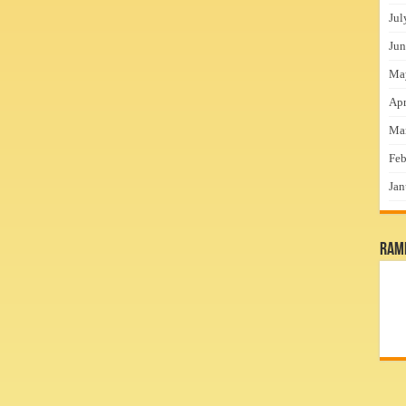
Jul
Jun
Ma
Apr
Ma
Feb
Jan
RamP