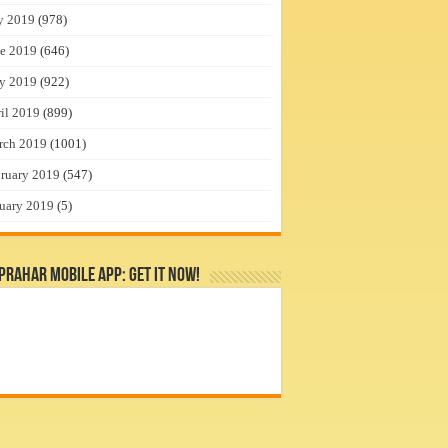
y 2019
(978)
e 2019
(646)
y 2019
(922)
il 2019
(899)
rch 2019
(1001)
ruary 2019
(547)
uary 2019
(5)
rahar Mobile App: Get it Now!