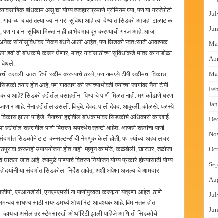
व्यावसायिक बांधकाम असू द्या योग्य व्यवहाराप्रमाणे प्रीमियम घ्या, पण या गरजेपोटी
Jul
 गावांच्या बाबतीतल्या ज्या नागरी सुविधा आहे त्या देण्यात सिडको आजही टाळाटाळ
Jun
, पण गावांना सुविधा मिळत नाही हा भेदभाव दूर करण्याची गरज आहे. आज
ंत अनेक सोयीसुविधांवर निकष बंधने आली आहेत, पण सिडको स्वतःसाठी आवश्यक
Ma
 हवी ती बांधकामे करून घेणार, मात्र गावांसाठीच्या सुविधांकडे मात्र कानाडोळा
Apr
 वेधले.
Ma
यची ठरवली. आता टिपी स्कीम करण्याचे ठरले, पण यामध्ये टीपी स्कीमचा विकास
को तयार होत आहे, पण गावठाण की ज्याच्याभोवती ज्यांच्या जागांवर नैना टीपी
Feb
्था काय आहे? सिडको हद्दीतील वसाहतींना पिण्याचे पाणी मिळत नाही. मग कोंढाणे धरण
Jan
ार आहे. नैना हद्दीतील उसर्ली, विचुंबे, देवद, पाली देवद, आकुर्ली, कोळखे, पळस्पे
ा विकास झाला पाहिजे. नैनाच्या हद्दीतील बांधकामावर सिडकोचे अधिकारी कारवाई
De
ा हद्दीतील शहरातील पाणी वितरण व्यवस्थेत त्रुटी आहेत. आजही शहरांना पाणी
No
संदर्भात सिडकोने टाटा कन्सल्टन्सीची नेमणूक केली होती, पण त्यांच्या अहवालावर
 पाठपुरावा करूनही उपाययोजना होत नाही. म्हणून कामोठे, कळंबोली, खारघर, तळोजा
Oct
ाव घातला जात आहे. त्यामुळे पाण्याचे वितरण नियोजन योग्य प्रकारे होण्यासाठी योग्य
Sep
ोदयांनी या संदर्भात सिडकोला निर्देश द्यावेत, अशी अपेक्षा असल्याचे आमदार
Au
. एमजीपी, एमआयडीसी, एनएमएमसी या पाणीपुरवठा करणार्‍या यंत्रणा आहेत. ठाणे
Jul
ध्ये समन्वय साधण्यासाठी रायगडमध्ये ऑथॉरिटी आवश्यक आहे. विमानतळ होत
Jun
रवठा व्हायचा असेल तर स्टेमसारखी ऑथॉरिटी झाली पाहिजे आणि ती सिडकोचे