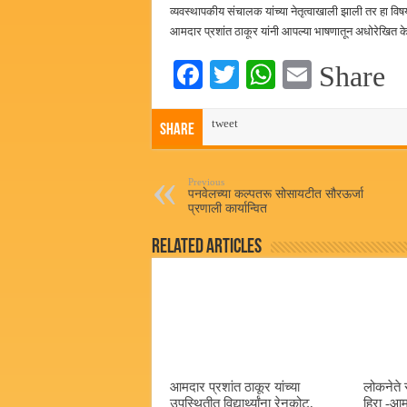
व्यवस्थापकीय संचालक यांच्या नेतृत्वाखाली झाली तर हा विषय 
आमदार प्रशांत ठाकूर यांनी आपल्या भाषणातून अधोरेखित के
Fa
T
W
E
Share
ce
wi
ha
m
bo
tweet
tte
ts
ail
Share
ok
r
A
pp
Previous
पनवेलच्या कल्पतरू सोसायटीत सौरऊर्जा
प्रणाली कार्यान्वित
Related Articles
आमदार प्रशांत ठाकूर यांच्या
लोकनेते 
उपस्थितीत विद्यार्थ्यांना रेनकोट,
हिरा -आम