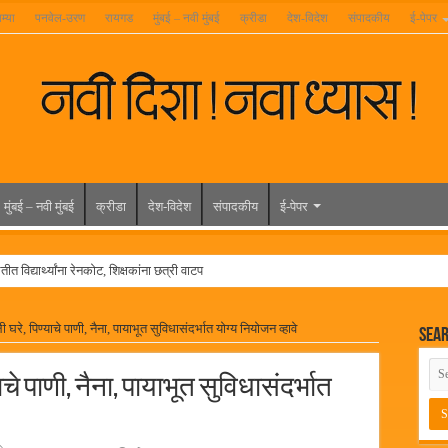
म्या
पनवेल-उरण
रायगड
मुंबई – नवी मुंबई
क्रीडा
देश-विदेश
संपादकीय
ई-पेपर
मुंबई – नवी मुंबई
क्रीडा
देश-विदेश
संपादकीय
ई-पेपर
त विद्यार्थ्यांना रेनकोट, शिक्षकांना छत्री वाटप
ल हिरा -आमदार रविशेठ पाटील
 घरे, पिण्याचे पाणी, नैना, पायाभूत सुविधासंदर्भात योग्य नियोजन व्हावे
Sea
ूर यांच्या वाढदिवसानिमित्त राज्यभरातून शुभेच्छांचा वर्षाव
मेळावा
चे पाणी, नैना, पायाभूत सुविधासंदर्भात
 निकाल जाहीर
च्या मुख्य प्रशासकीय कार्यालयासह भव्य मूट कोर्टचे बुधवारी उद्घाटन