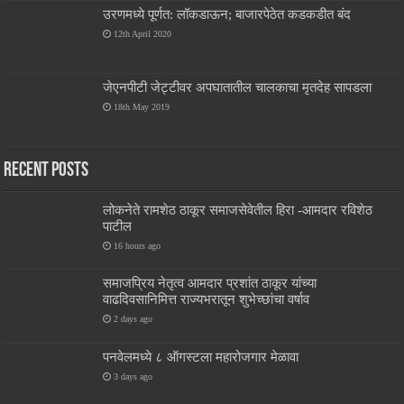
उरणमध्ये पूर्णत: लॉकडाऊन; बाजारपेठेत कडकडीत बंद
12th April 2020
जेएनपीटी जेट्टीवर अपघातातील चालकाचा मृतदेह सापडला
18th May 2019
Recent Posts
लोकनेते रामशेठ ठाकूर समाजसेवेतील हिरा -आमदार रविशेठ
पाटील
16 hours ago
समाजप्रिय नेतृत्व आमदार प्रशांत ठाकूर यांच्या
वाढदिवसानिमित्त राज्यभरातून शुभेच्छांचा वर्षाव
2 days ago
पनवेलमध्ये ८ ऑगस्टला महारोजगार मेळावा
3 days ago