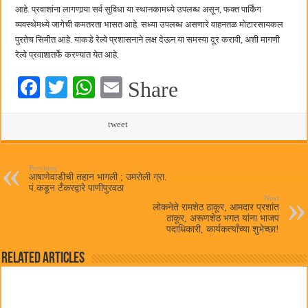
आहे. प्रवाशांना लागणार्‍या सर्व सुविधा या स्थानकामध्ये उपलब्ध असून, फक्त पार्किंग
व्यवस्थेमध्ये जागेची कमतरता भासत आहे. सध्या उपलब्ध असणारे वाहनतळ मोटारसायकल
पुरतेच सिमीत आहे. याकडे रेल्वे प्रशासनाने लक्ष देऊन या समस्या दूर करावी, अशी मागणी
रेल्वे प्रवाशातर्फे करण्यात येत आहे.
Fa
T
W
E
Share
ce
wi
ha
m
bo
tte
ts
tweet
ail
ok
r
A
pp
Previous
आषाणेवाडीची तहान भागली ; उमरोली ग्रा.
पं.कडून टँकरद्वारे पाणीपुरवठा
Next
लोकनेते रामशेठ ठाकूर, आमदार प्रशांत
ठाकूर, अरूणशेठ भगत यांना भाजप
पदाधिकारी, कार्यकर्त्यांच्या शुभेच्छा!
Related Articles