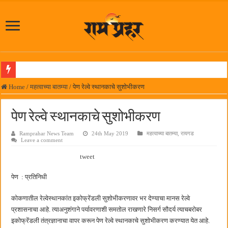
लोकनेते रामशेठ ठाकूर समाजसेवेतील हिरा -आमदार रविशेठ पाटील
Home
/
महत्वाच्या बातम्या
/
पेण रेल्वे स्थानकाचे सुशोभीकरण
समाजप्रिय नेतृत्व आमदार प्रशांत ठाकूर यांच्या वाढदिवसानिमित्त राज्यभरातून शुभेच्छांचा वर्षाव
पेण रेल्वे स्थानकाचे सुशोभीकरण
पनवेलमध्ये ८ ऑगस्टला महारोजगार मेळावा
Ramprahar News Team
24th May 2019
महत्वाच्या बातम्या
,
रायगड
सर्वात मोठ्या दिवाळी अंक स्पर्धेचा निकाल जाहीर
Leave a comment
जनार्दन भगत शिक्षण प्रसारक संस्थेच्या मुख्य प्रशासकीय कार्यालयासह भव्य मूट कोर्टचे बुधवारी उद
tweet
पालेखुर्द येथील जि.प. शाळेच्या नूतन इमारतीचे लोकनेते रामशेठ ठाकूर यांच्या उद्घाटन
पेण : प्रतिनिधी
हर घर तिरंगा अभियानासंदर्भात पनवेलमध्ये बैठक
कोकणातील रेल्वेस्थानकांत इकोफ्रेंडली सुशोभीकरणावर भर देण्याचा मानस रेल्वे
कामोठे येथे समाजोपयोगी वस्तूंच्या वाटपाचा उपक्रम
प्रशासनाचा आहे. त्याअनुशंगाने पर्यावरणाशी समतोल राखणारे निसर्ग सौदर्य त्याचबरोबर
छत्रपती शिवाजी महाराज महाराजस्व समाधान शिबिरास पनवेलमध्ये उत्स्फूर्त प्रतिसाद
इकोफ्रेंडली तंत्रज्ञानाचा वापर करून पेण रेल्वे स्थानकाचे सुशोभीकरण करण्यात येत आहे.