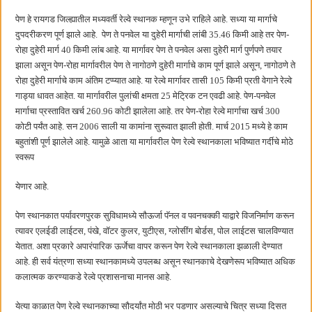
बाल्मर लॉरी आणि शेल इंडियातील कंत्राटी कामगारांना भरघोस पगारवाढ
पेण हे रायगड जिल्ह्यातील मध्यवर्ती रेल्वे स्थानक म्हणून उभे राहिले आहे. सध्या या मार्गाचे
दुपदरीकरण पूर्ण झाले आहे. पेण ते पनवेल या दुहेरी मार्गाची लांबी 35.46 किमी आहे तर पेण-
रोहा दुहेरी मार्ग 40 किमी लांब आहे. या मार्गावर पेण ते पनवेल असा दुहेरी मार्ग पुर्णपणे तयार
झाला असून पेण-रोहा मार्गावरील पेण ते नागोठणे दुहेरी मार्गाचे काम पूर्ण झाले असून, नागोठणे ते
रोहा दुहेरी मार्गाचे काम अंतिम टप्प्यात आहे. या रेल्वे मार्गावर तासी 105 किमी प्रती वेगाने रेल्वे
गाड्या धावत आहेत. या मार्गावरील पुलांची क्षमता 25 मेट्रिक टन एवढी आहे. पेण-पनवेल
मार्गाचा प्रस्तावित खर्च 260.96 कोटी झालेला आहे. तर पेण-रोहा रेल्वे मार्गाचा खर्च 300
कोटी पर्यंत आहे. सन 2006 साली या कामांना सुरूवात झाली होती. मार्च 2015 मध्ये हे काम
बहुतांशी पूर्ण झालेले आहे. यामुळे आता या मार्गावरील पेण रेल्वे स्थानकाला भविष्यात गर्दीचे मोठे
स्वरूप
येणार आहे.
पेण स्थानकात पर्यावरणपुरक सुविधामध्ये सौऊर्जा पॅनल व पवनचक्की याद्वारे विजनिर्माण करून
त्यावर एलईडी लाईटस, पंखे, वॉटर कुलर, युटीएस, ग्लोसींग बोर्डस, पोल लाईटस चालविण्यात
येतात. अशा प्रकारे अपारंपारिक ऊर्जेचा वापर करून पेण रेल्वे स्थानकाला झळाली देण्यात
आहे. ही सर्व यंत्रणा सध्या स्थानकामध्ये उपलब्ध असून स्थानकाचे देखणेरूप भविष्यात अधिक
कलात्मक करण्याकडे रेल्वे प्रशासनाचा मानस आहे.
येत्या काळात पेण रेल्वे स्थानकाच्या सौदर्यांत मोठी भर पडणार असल्याचे चित्र सध्या दिसत