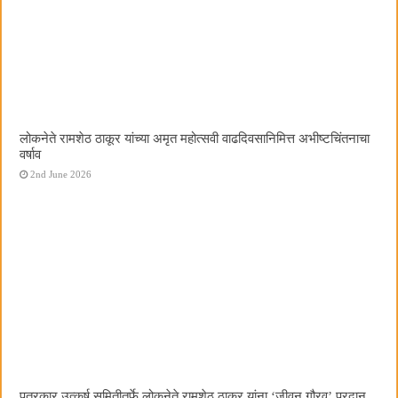
लोकनेते रामशेठ ठाकूर यांच्या अमृत महोत्सवी वाढदिवसानिमित्त अभीष्टचिंतनाचा
वर्षाव
2nd June 2026
पत्रकार उत्कर्ष समितीतर्फे लोकनेते रामशेठ ठाकूर यांना ‌‘जीवन गौरव‌’ प्रदान