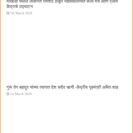
मोखाडा येथील लोकनेते रामशेठ ठाकूर महाविद्यालयात कला मंच आणि एआय
केंद्राचे उद्घाटन
7th March 2026
गुरू तेग बहादुर यांच्या त्यागात देश सदैव ऋणी -केंद्रीय गृहमंत्री अमित शाह
1st March 2026