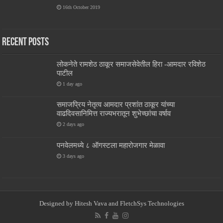
16th October 2019
Recent Posts
लोकनेते रामशेठ ठाकूर समाजसेवेतील हिरा -आमदार रविशेठ
पाटील
1 day ago
समाजप्रिय नेतृत्व आमदार प्रशांत ठाकूर यांच्या
वाढदिवसानिमित्त राज्यभरातून शुभेच्छांचा वर्षाव
2 days ago
पनवेलमध्ये ८ ऑगस्टला महारोजगार मेळावा
3 days ago
Designed by
Hitesh Vava and
FletchSys Technologies