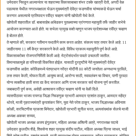
उमेदवार निवडून आल्यानंतर या शहराच्या विकासाबाबत शंभर टक्के खात्री देतो, अगदी वेळ
बाल्मर लॉरी आणि शेल इंडियातील कंत्राटी कामगारांना भरघोस पगारवाढ
पडल्यास येथील नगराध्यक्षाला घेऊन मुख्यमंत्री देवेंद्र फडणवीस यांच्याकडे घेऊन चर्चा
करणार असल्याचे प्रतिपादन रवींद्र चव्हाण यांनी खोपोली येथे केले.
खोपोली शहरातील डॉ. बाबासाहेब आंबेडकर पुतळ्याच्या प्रांगणात महायुती तर्फे जाहीर सभेचे
आयोजन करण्यात आले होते. या सभेला प्रमुख वक्ते म्हणून भाजप प्रदेशाध्यक्ष रवींद्र चव्हाण
हे बोलत होते.
ते म्हणाले की, सरकार गतीमान पध्दतीने काम करत आहेत. संकल्प पत्र तयार केले आहे. 11
जाहीरनामा 11 वर्षे केंद्र सरकारने केले आहे. विविध प्रकल्प महायुतीने पुर्ण केले आहे.
विकासाबरोबर रोजगारनिर्मिती केली आहे. मेट्रोसंदर्भात पावले उचलली जातील.
विमानतळामुळे हा परिसरही विकसित होईल. यासाठी दुरदृष्टीचे नेते मुख्यमंत्री देवेंद्र
फडणवीस आहेत. कोविडमध्ये पंतप्रधान नरेंद्र मोदींनी 80 कोटी जनतेला अन्नधान्य पुरविले,
लस तयार केली, मोफत दिली. आयुष्य कार्ड, आरोग्य साठी, स्वावलंबन चा विचार, पाणी पुरवठा
योग्य व्यक्तीचा हाती सत्ता द्या केंद सरकार आणि राज्य सरकार सर्व योजना पूर्ण करतील.
जबाबदारी पुर्ण करू, असेही आश्वासन रवींद्र चव्हाण यांनी या वेळी दिले.
व्यासपीठावर भाजप रायगड जिल्हा निवडणूक प्रभारी आमदार प्रशांत ठाकूर, आमदार महेंद्र
थोरवे, माजी गृहराज्यमंत्री कृपाशंकर सिंग, युवा नेते परेश ठाकूर, भाजप जिल्हाध्यक्ष अविनाश
कोळी, सरचिटणीस प्रकाश बिनेदार, खोपोली प्रभारी सुनील घरत, अल्पसंख्यांक सेलचे माजी
अध्यक्ष अकबर सय्यद,
खोपोली भाजप अध्यक्ष अजय इंगुलकर, महिला अध्यक्ष अश्विनी अत्रे, नगराध्यक्ष पदाचे
उमेदवार कुलदीप शेंडे, शिवसेना शहर प्रमुख संदीप पाटील, महिला अध्यक्ष प्रिया जाधव, भाई
शिंदे नरेश पाटील, यशवंत साबळे, माजी नगराध्यक्ष मोहन अवसरमल, नरेंद्र गायकवाड, सोनिया