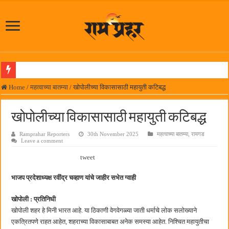
लोकनेते रामशेठ ठाकूर समाजसेवेतील हिरा -आमदार रविशेठ पाटील
Home
/
महत्वाच्या बातम्या
/
खोपोलीच्या विकासासाठी महायुती कटिबद्ध
समाजप्रिय नेतृत्व आमदार प्रशांत ठाकूर यांच्या वाढदिवसानिमित्त राज्यभरातून शुभेच्छांचा वर्षाव
खोपोलीच्या विकासासाठी महायुती कटिबद्ध
पनवेलमध्ये ८ ऑगस्टला महारोजगार मेळावा
Ramprahar Reporters
30th November 2025
महत्वाच्या बातम्या
,
रायगड
सर्वात मोठ्या दिवाळी अंक स्पर्धेचा निकाल जाहीर
Leave a comment
जनार्दन भगत शिक्षण प्रसारक संस्थेच्या मुख्य प्रशासकीय कार्यालयासह भव्य मूट कोर्टचे बुधवारी उद
tweet
पालेखुर्द येथील जि.प. शाळेच्या नूतन इमारतीचे लोकनेते रामशेठ ठाकूर यांच्या उद्घाटन
भाजप प्रदेशाध्यक्ष रवींद्र चव्हाण यांचे जाहीर सभेत ग्वाही
हर घर तिरंगा अभियानासंदर्भात पनवेलमध्ये बैठक
खोपोली : प्रतिनिधी
कामोठे येथे समाजोपयोगी वस्तूंच्या वाटपाचा उपक्रम
खोपोली शहर हे मिनी भारत आहे. या ठिकाणी वेगवेगळ्या जाती धर्माचे लोक सलोख्याने
छत्रपती शिवाजी महाराज महाराजस्व समाधान शिबिरास पनवेलमध्ये उत्स्फूर्त प्रतिसाद
एकत्रितपणे राहत आहेत, शहराच्या विकासाबाबत अनेक समस्या आहेत. निश्चित महायुतीचा