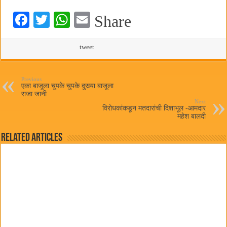
Fa
T
W
E
Share
ce
wi
ha
m
bo
tte
ts
tweet
ail
ok
r
A
pp
Previous
एका बाजूला चुपके चुपके दुसर्‍या बाजूला
राजा जानी
Next
विरोधकांकडून मतदारांची दिशाभूल -आमदार
महेश बालदी
Related Articles