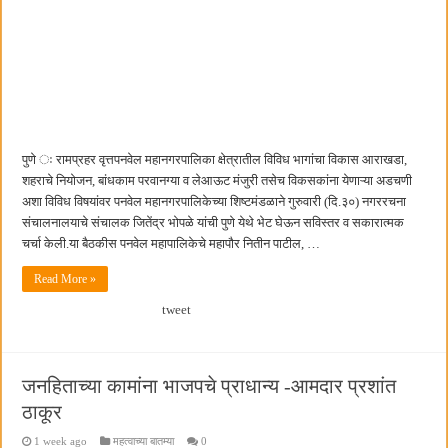
पुणे ः रामप्रहर वृत्तपनवेल महानगरपालिका क्षेत्रातील विविध भागांचा विकास आराखडा,
शहराचे नियोजन, बांधकाम परवानग्या व लेआऊट मंजुरी तसेच विकसकांना येणाऱ्या अडचणी
अशा विविध विषयांवर पनवेल महानगरपालिकेच्या शिष्टमंडळाने गुरुवारी (दि.३०) नगररचना
संचालनालयाचे संचालक जितेंद्र भोपळे यांची पुणे येथे भेट घेऊन सविस्तर व सकारात्मक
चर्चा केली.या बैठकीस पनवेल महापालिकेचे महापौर नितीन पाटील, …
Read More »
tweet
जनहिताच्या कामांना भाजपचे प्राधान्य -आमदार प्रशांत
ठाकूर
1 week ago
महत्वाच्या बातम्या
0