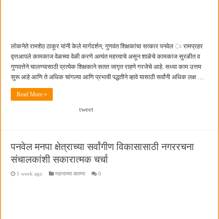
बाल्मर लॉरी आणि शेल इंडियातील कंत्राटी कामगारांना भरघोस पगारवाढ
लोकनेते रामशेठ ठाकूर यांनी केले मार्गदर्शन; गुणवंत शिक्षकांचा सत्कार पनवेल ः रामप्रहर
वृत्तआपले कामकाज वेळच्या वेळी करणे अत्यंत महत्त्वाचे असून शाळेचे कामकाज सुरळीत व
गुणवत्तेने चालण्यासाठी प्रत्येक शिक्षकाने सतत जागृत राहणे गरजेचे आहे. सध्या काम उत्तम
सुरू आहे आणि ते अधिक चांगल्या आणि प्रभावी पद्धतीने व्हावे यासाठी सर्वांनी अधिक लक्ष …
Read More »
tweet
पनवेल मनपा क्षेत्राच्या सर्वांगीण विकासासाठी नगररचना
संचालकांशी सकारात्मक चर्चा
1 week ago
महत्वाच्या बातम्या
0