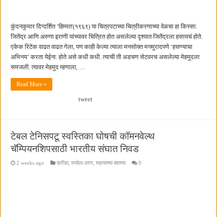
कुंदनकुमार दिग्दर्शित ‘हिम्मत'(१९६९) या चित्रपटाच्या चित्रीकरणाच्या वेळचा हा किस्सा.
जितेंद्र आणि अरुणा इराणी यांच्यावर चित्रित होत असलेल्या दृश्यात जितेंद्रला हसायचं होते.
एकेक रिटेक वाढत वाढत गेला, पण काही केल्या त्याला मनसोक्त मनमुरादपणे ‘हसण्याचा
अभिनय’ करता येईना. होते असे कधी कधी. त्याची ती अडचण सेटवरच असलेल्या मेहमूदला
समजली. त्यावर मेहमूद म्हणाला, …
Read More »
tweet
टेबल टेनिसपटू स्वस्तिका घोषची कॉमनवेल्थ
चॅम्पियनशिपसाठी भारतीय संघात निवड
2 weeks ago
क्रीडा
,
पनवेल-उरण
,
महत्वाच्या बातम्या
0