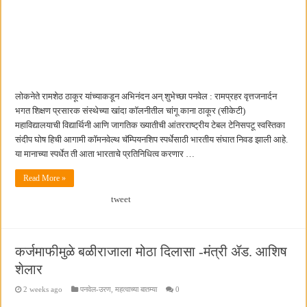
लोकनेते रामशेठ ठाकूर यांच्याकडून अभिनंदन अन्‌‍ शुभेच्छा पनवेल : रामप्रहर वृत्तजनार्दन
भगत शिक्षण प्रसारक संस्थेच्या खांदा कॉलनीतील चांगू काना ठाकूर (सीकेटी)
महाविद्यालयाची विद्यार्थिनी आणि जागतिक ख्यातीची आंतरराष्ट्रीय टेबल टेनिसपटू स्वस्तिका
संदीप घोष हिची आगामी कॉमनवेल्थ चॅम्पियनशिप स्पर्धेसाठी भारतीय संघात निवड झाली आहे.
या मानाच्या स्पर्धेत ती आता भारताचे प्रतिनिधित्व करणार …
Read More »
tweet
कर्जमाफीमुळे बळीराजाला मोठा दिलासा -मंत्री ॲड. आशिष
शेलार
2 weeks ago
पनवेल-उरण
,
महत्वाच्या बातम्या
0