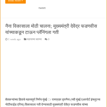
Read More »
tweet
नैना विकासाला मोठी चालना; मुख्यमंत्री देवेंद्र फडणवीस
यांच्याकडून टाऊन प्लॅनिंगला गती
1 week ago
महत्वाच्या बातम्या
0
शेतकऱ्यांच्या हिताचे महत्त्वपूर्ण निर्णय मुंबई ः रामप्रहर वृत्तनैना (नवी मुंबई एअरपोर्ट इंफ्लूएन्स
नोटीफाईड एरिया) विकासाला गती देण्यासाठी मुख्यमंत्री देवेंद्र फडणवीस यांच्या