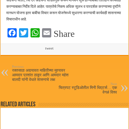
अडचणी येतात, त्या दर अडचणी सोडवणूक करून मानधन सुरू होण्याबाबत तातडीने कार्यवाही
करण्याबाबत निर्देश दिले आहेत. पात्रतेचे निकष अधिक सुलभ व पारदर्शक करण्याच्या दृष्टीने
मानधन योजना इतर बाबींचा विचार करून योजनेमध्ये सुधारणा करण्याची कार्यवाही शासनाच्या
विचाराधीन आहे.
Fa
T
W
E
Share
ce
wi
ha
m
bo
tte
ts
tweet
ail
ok
r
A
pp
Previous
रक्तसाठा अद्ययावत माहितीच्या मुद्द्यावर
आमदार प्रशांत ठाकूर आणि आमदार महेश
बालदी यांनी वेधले शासनाचे लक्ष
Next
चित्रपट स्टूडिओतील मिनी थिएटर्स… एक
वेगळं विश्व
Related Articles