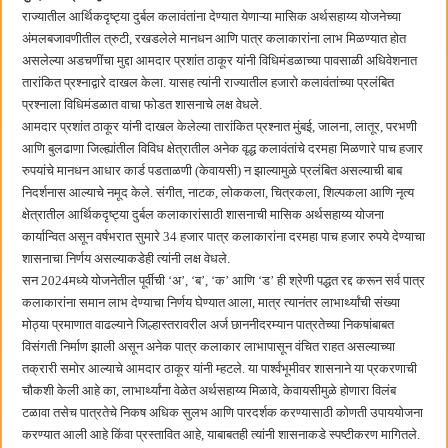
बाल्मर लॉरी आणि शेल इंडियातील कंत्राटी कामगारांना भरघोस पगारवाढ
राज्यातील आर्थिकदृष्ट्या दुर्बल कलावंतांना देण्यात येणाऱ्या मासिक अर्थसहाय्य योजनेच्या
अंमलबजावणीतील त्रुटी, रखडलेले मानधन आणि पात्र कलाकारांना लाभ मिळण्यात होत
असलेल्या अडचणींचा मुद्दा आमदार प्रशांत ठाकूर यांनी विधिमंडळाच्या पावसाळी अधिवेशनात
तारांकित प्रश्नाद्वारे दाखल केला. यासह त्यांनी राज्यातील हजारो कलावंतांच्या प्रलंबित
प्रश्नाला विधिमंडळात वाचा फोडत शासनाचे लक्ष वेधले.
आमदार प्रशांत ठाकूर यांनी दाखल केलेल्या तारांकित प्रश्नात मुंबई, जालना, लातूर, परभणी
आणि बुलढाणा जिल्ह्यांतील विविध क्षेत्रातील अनेक वृद्ध कलावंतांचे दरमहा मिळणारे पाच हजार
रुपयांचे मानधन आधार कार्ड पडताळणी (केवायसी) न झाल्यामुळे प्रलंबित असल्याची बाब
निदर्शनास आल्याचे नमूद केले. संगीत, नाटक, लोककला, चित्रकला, शिल्पकला आणि नृत्य
क्षेत्रातील आर्थिकदृष्ट्या दुर्बल कलाकारांसाठी शासनाची मासिक अर्थसहाय्य योजना
कार्यान्वित असून वर्षभरात सुमारे 34 हजार पात्र कलाकारांना दरमहा पाच हजार रुपये देण्याचा
शासनाचा निर्णय असल्याकडेही त्यांनी लक्ष वेधले.
सन 2024मध्ये योजनेतील पूर्वीची ‘अ’, ‘ब’, ‘क’ आणि ‘ड’ ही श्रेणी पद्धत रद्द करून सर्व पात्र
कलाकारांना समान लाभ देण्याचा निर्णय घेण्यात आला, मात्र त्यानंतर लाभार्थ्यांची संख्या
मोठ्या प्रमाणात वाढल्याने जिल्हास्तरावरील अर्ज छाननीदरम्यान पात्रतेच्या निकषांबाबत
विसंगती निर्माण झाली असून अनेक पात्र कलाकार लाभापासून वंचित राहत असल्याच्या
तक्रारी समोर आल्याचे आमदार ठाकूर यांनी म्हटले. या पार्श्वभूमीवर शासनाने या प्रकरणाची
चौकशी केली आहे का, लाभार्थ्यांना वेळेत अर्थसहाय्य मिळावे, केवायसीमुळे होणारा विलंब
टळावा तसेच पात्रतेचे निकष अधिक सुलभ आणि पारदर्शक करण्यासाठी कोणती उपाययोजना
करण्यात आली आहे किंवा प्रस्तावित आहे, याबाबतही त्यांनी शासनाकडे स्पष्टीकरण मागितले.