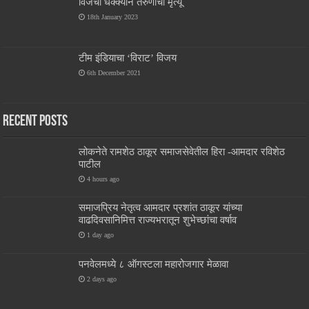
विजेचा धक्क्याने तरुणाचा मृत्यू
18th January 2023
टीम इंडियाचा ‘विराट’ विजय
6th December 2021
Recent Posts
लोकनेते रामशेठ ठाकूर समाजसेवेतील हिरा -आमदार रविशेठ
पाटील
4 hours ago
समाजप्रिय नेतृत्व आमदार प्रशांत ठाकूर यांच्या
वाढदिवसानिमित्त राज्यभरातून शुभेच्छांचा वर्षाव
1 day ago
पनवेलमध्ये ८ ऑगस्टला महारोजगार मेळावा
2 days ago