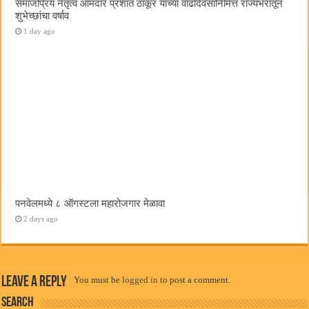
समाजप्रिय नेतृत्व आमदार प्रशांत ठाकूर यांच्या वाढदिवसानिमित्त राज्यभरातून
शुभेच्छांचा वर्षाव
1 day ago
पनवेलमध्ये ८ ऑगस्टला महारोजगार मेळावा
2 days ago
Leave a Reply
You must be
logged in
to post a comment.
Search