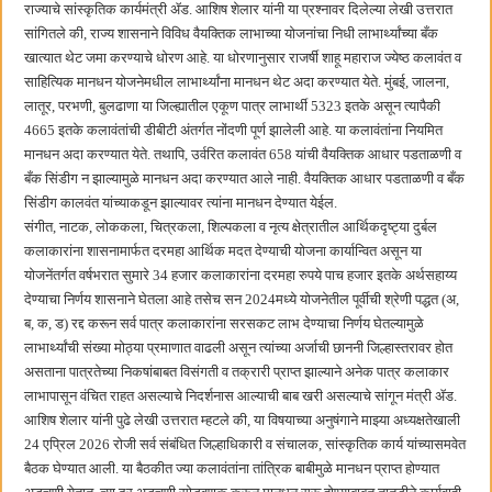
राज्याचे सांस्कृतिक कार्यमंत्री ॲड. आशिष शेलार यांनी या प्रश्नावर दिलेल्या लेखी उत्तरात
सांगितले की, राज्य शासनाने विविध वैयक्तिक लाभाच्या योजनांचा निधी लाभार्थ्यांच्या बँक
खात्यात थेट जमा करण्याचे धोरण आहे. या धोरणानुसार राजर्षी शाहू महाराज ज्येष्ठ कलावंत व
साहित्यिक मानधन योजनेमधील लाभार्थ्यांना मानधन थेट अदा करण्यात येते. मुंबई, जालना,
लातूर, परभणी, बुलढाणा या जिल्ह्यातील एकूण पात्र लाभार्थी 5323 इतके असून त्यापैकी
4665 इतके कलावंतांची डीबीटी अंतर्गत नोंदणी पूर्ण झालेली आहे. या कलावंतांना नियमित
मानधन अदा करण्यात येते. तथापि, उर्वरित कलावंत 658 यांची वैयक्तिक आधार पडताळणी व
बँक सिंडीग न झाल्यामुळे मानधन अदा करण्यात आले नाही. वैयक्तिक आधार पडताळणी व बँक
सिंडीग कालवंत यांच्याकडून झाल्यावर त्यांना मानधन देण्यात येईल.
संगीत, नाटक, लोककला, चित्रकला, शिल्पकला व नृत्य क्षेत्रातील आर्थिकदृष्ट्या दुर्बल
कलाकारांना शासनामार्फत दरमहा आर्थिक मदत देण्याची योजना कार्यान्वित असून या
योजनेंतर्गत वर्षभरात सुमारे 34 हजार कलाकारांना दरमहा रुपये पाच हजार इतके अर्थसहाय्य
देण्याचा निर्णय शासनाने घेतला आहे तसेच सन 2024मध्ये योजनेतील पूर्वीची श्रेणी पद्धत (अ,
ब, क, ड) रद्द करून सर्व पात्र कलाकारांना सरसकट लाभ देण्याचा निर्णय घेतल्यामुळे
लाभार्थ्यांची संख्या मोठ्या प्रमाणात वाढली असून त्यांच्या अर्जाची छाननी जिल्हास्तरावर होत
असताना पात्रतेच्या निकषांबाबत विसंगती व तक्रारी प्राप्त झाल्याने अनेक पात्र कलाकार
लाभापासून वंचित राहत असल्याचे निदर्शनास आल्याची बाब खरी असल्याचे सांगून मंत्री ॲड.
आशिष शेलार यांनी पुढे लेखी उत्तरात म्हटले की, या विषयाच्या अनुषंगाने माझ्या अध्यक्षतेखाली
24 एप्रिल 2026 रोजी सर्व संबंधित जिल्हाधिकारी व संचालक, सांस्कृतिक कार्य यांच्यासमवेत
बैठक घेण्यात आली. या बैठकीत ज्या कलावंतांना तांत्रिक बाबीमुळे मानधन प्राप्त होण्यात