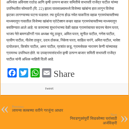
अभियंता अविनाश राठोड आणि कृषी उत्पन्न बाजार समितीचे सभापती राजेंद्र पाटील यांच्या
छत्रपती शिवाजी महाराज महाराजस्व समाधान शिबिरास पनवेलमध्ये उत्स्फूर्त प्रतिसाद
उपस्थितीत सोमवारी (दि. 22) झाला.पावसाळ्यामध्ये विजेच्या खांबांना हात लागून विजेचा
झटका लागण्याच्या घटना घडतात. त्या दुर्घटना होऊ नयेत याकरिता वहाळ ग्रामपंचायतीच्या
माध्यमातून गावातील विजेच्या खांबांना प्रोटेक्शन कव्हर वहाळ ग्रामपंचायतीच्या माध्यमातून
बसविण्यात आले आहे. या कामाच्या शुभारंभाच्या वेळी वहाळ ग्रामपंचायत सदस्य चेतन घरत,
भाजप नेते बामणडोंगरी गाव अध्यक्ष नंदू ठाकूर, अमित घरत, सुनील पाटील, गणेश पाटील,
प्रवीण पाटील, नीलेश ठाकूर, उदय ठोकळ, निकेश घरत, साहिल पारंगे, अमित पाटील, भावेश
दापोलकर, किशोर पाटील, अमर पाटील, प्रशांत कडू, ग्रामसेवक नारायण केणी यांच्यासह
ग्रामस्थ उपस्थित होते. या उपक्रमासंदर्भात कृषी उत्पन्न बाजार समिती सभापती राजेंद्र
पाटील यांनी अधिक माहिती दिली आहे.
Fa
T
W
E
Share
ce
wi
ha
m
bo
tte
ts
tweet
ail
ok
r
A
pp
Previous
लायन्स क्लबच्या वतीने गरजूंना आधार
Next
निवडणुकांपूर्वी सिडकोच्या घरांसाठी
अर्जविक्री