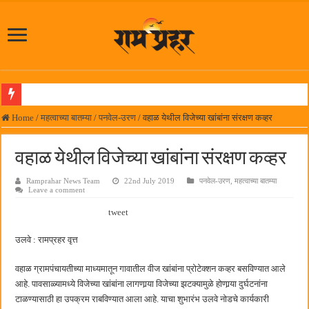
आमदार प्रशांत ठाकूर यांच्या उपस्थितीत विद्यार्थ्यांना रेनकोट, शिक्षकांना छत्री वाटप
Home
/
महत्वाच्या बातम्या
/
पनवेल-उरण
/
वहाळ येथील विजेच्या खांबांना संरक्षण कव्हर
लोकनेते रामशेठ ठाकूर समाजसेवेतील हिरा -आमदार रविशेठ पाटील
वहाळ येथील विजेच्या खांबांना संरक्षण कव्हर
समाजप्रिय नेतृत्व आमदार प्रशांत ठाकूर यांच्या वाढदिवसानिमित्त राज्यभरातून शुभेच्छांचा वर्षाव
Ramprahar News Team
22nd July 2019
पनवेल-उरण
,
महत्वाच्या बातम्या
पनवेलमध्ये ८ ऑगस्टला महारोजगार मेळावा
Leave a comment
सर्वात मोठ्या दिवाळी अंक स्पर्धेचा निकाल जाहीर
tweet
जनार्दन भगत शिक्षण प्रसारक संस्थेच्या मुख्य प्रशासकीय कार्यालयासह भव्य मूट कोर्टचे बुधवारी उद
उलवे : रामप्रहर वृत्त
पालेखुर्द येथील जि.प. शाळेच्या नूतन इमारतीचे लोकनेते रामशेठ ठाकूर यांच्या उद्घाटन
वहाळ ग्रामपंचायतीच्या माध्यमातून गावातील वीज खांबांना प्रोटेक्शन कव्हर बसविण्यात आले
हर घर तिरंगा अभियानासंदर्भात पनवेलमध्ये बैठक
आहे. पावसाळ्यामध्ये विजेच्या खांबांना लागणार्‍या विजेच्या झटक्यामुळे होणार्‍या दुर्घटनांना
कामोठे येथे समाजोपयोगी वस्तूंच्या वाटपाचा उपक्रम
टाळण्यासाठी हा उपक्रम राबविण्यात आला आहे. याचा शुभारंभ उलवे नोडचे कार्यकारी