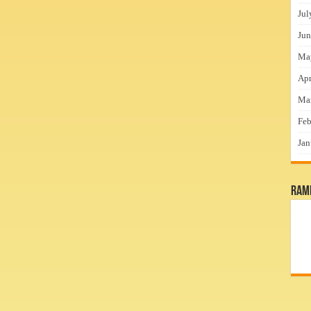
Jul
Jun
Ma
Apr
Ma
Feb
Jan
RamP