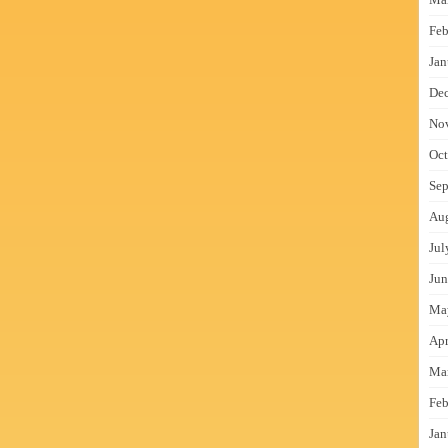
Feb
Jan
De
No
Oct
Sep
Au
Jul
Jun
Ma
Apr
Ma
Feb
Jan