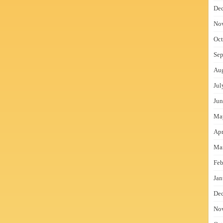
De
No
Oct
Sep
Au
Jul
Jun
Ma
Apr
Ma
Feb
Jan
De
No