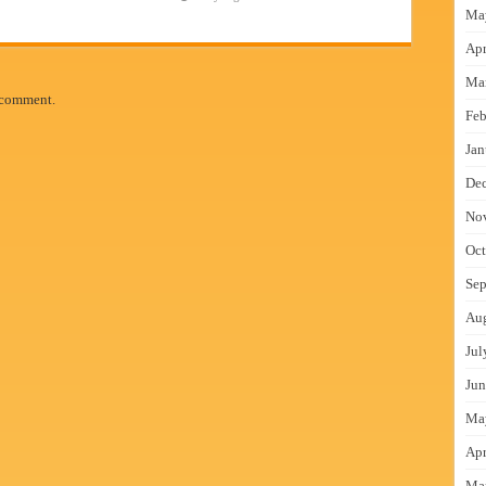
Ma
Apr
Ma
 comment.
Feb
Jan
De
No
Oct
Sep
Au
Jul
Jun
Ma
Apr
Ma