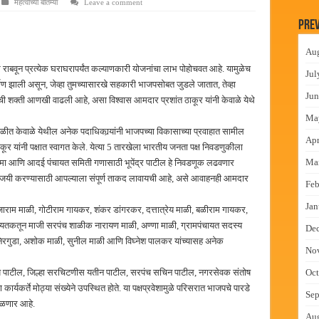
महत्वाच्या बातम्या
Leave a comment
 निकाल जाहीर
Prev
च्या मुख्य प्रशासकीय कार्यालयासह भव्य मूट कोर्टचे बुधवारी उद्घाटन
Au
न इमारतीचे लोकनेते रामशेठ ठाकूर यांच्या उद्घाटन
ाबवून प्रत्येक घराघरापर्यंत कल्याणकारी योजनांचा लाभ पोहोचवत आहे. यामुळेच
Jul
लमध्ये बैठक
र्माण झाली असून, जेव्हा तुमच्यासारखे सहकारी भाजपसोबत जुडले जातात, तेव्हा
Jun
जपची शक्ती आणखी वाढली आहे, असा विश्वास आमदार प्रशांत ठाकूर यांनी केवाळे येथे
Ma
ीत केवाळे येथील अनेक पदाधिकार्‍यांनी भाजपच्या विकासाच्या प्रवाहात सामील
Apr
ठाकूर यांनी पक्षात स्वागत केले. येत्या 5 तारखेला भारतीय जनता पक्ष निवडणुकीला
Ma
स्मा आणि आदई पंचायत समिती गणासाठी भूपेंद्र पाटील हे निवडणूक लढवणार
विजयी करण्यासाठी आपल्याला संपूर्ण ताकद लावायची आहे, असे आवाहनही आमदार
Feb
Jan
 राजाराम माळी, गोटीराम गायकर, शंकर डांगरकर, दत्तात्रेय माळी, बळीराम गायकर,
रयतकतून माजी सरपंच शाळीक नारायण माळी, अण्णा माळी, ग्रामपंचायत सदस्य
De
िरगुडा, अशोक माळी, सुनील माळी आणि विघ्नेश पालकर यांच्यासह अनेक
No
 संजय पाटील, जिल्हा सरचिटणीस यतीन पाटील, सरपंच सचिन पाटील, नगरसेवक संतोष
Oct
ार्यकर्ते मोठ्या संख्येने उपस्थित होते. या पक्षप्रवेशामुळे परिसरात भाजपचे पारडे
Sep
िळणार आहे.
Au