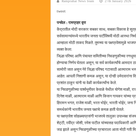
Ramprahar News Team
27th January 2026
सर्वात मोठ्या दिवाळी अंक स्पर्धेचा
tweet
जनार्दन भगत शिक्षण प्रसारक संस्थे
पनवेल : रामप्रहर वृत्त
पालेखुर्द येथील जि.प. शाळेच्या नूत
केंद्रातील मोदी सरकार सबका साथ, सबका विकास हे सूत्र र
हर घर तिरंगा अभियानासंदर्भात पनवे
सर्वसामान्यांमध्ये भारतीय जनता पार्टीविषयी मोठी आस्था नि
आम्हाला मोठी ताकद मिळते. तुमच्या या पक्षप्रवेशामुळे भा
व्यक्त केला.
जिल्हा परिषद आणि पंचायत समितीच्या निवडणुकीच्या रणधुमाळ
होण्याचा निर्णय घेतला असून, या सर्व कार्यकर्त्यांचे आमदार 
सामोरी जात असून नेरे जिल्हा परिषद गटासाठी आत्माराम भ
आहेत. आपली निशाणी कमळ असून, या दोन्ही उमेदवारांना 
प्रशांत ठाकूर यांनी या वेळी कार्यकर्त्यांना केले.
या निवडणुकीच्या पार्श्वभूमीवर केवाळे येथील योगेश माळी,
दिनेश माळी, आत्माराम माळी आणि किसन गायकर यांच्या प्
हिरामन भगत, राजेश माळी, भरत भोईर, भारती भोईर, जना न
समर्थकांनी भारतीय जनता पक्षाचे कमळ हाती घेतले.
या पक्षप्रवेश सोहळ्याप्रसंगी भाजपचे तालुका उपाध्यक्ष
शेट्टी, रवींद्र जोशी, रमेश पाटील यांच्यासह पदाधिकारी आणि क
जड झाले असून निवडणुकीच्या प्रचाराला आता मोठी गती म