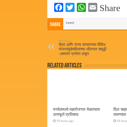
Fa
T
W
E
Share
ce
wi
ha
m
bo
tweet
tte
ts
ail
Share
ok
r
A
pp
Previous
केंद्र आणि राज्य सरकारच्या विविध
योजनांमुळेमहिलांच्या जीवनात समृद्धी
-आमदार प्रशांत ठाकूर
Related Articles
पनवेलमध्ये महारोजगार मेळाव्यास
दिल चाहत
उत्स्फूर्त प्रतिसाद
तारुण्या
19 hours ago
20 hour