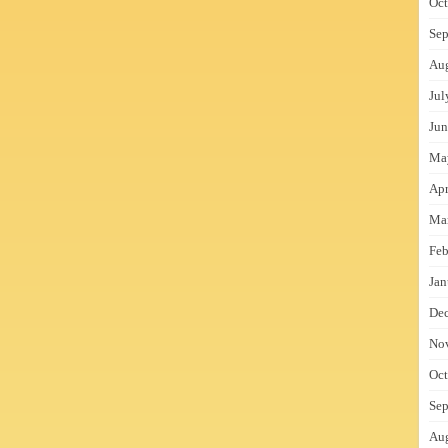
Oct
Sep
Au
Jul
Jun
Ma
Apr
Ma
Feb
Jan
De
No
Oct
Sep
Au