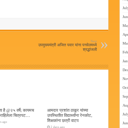
Jul
Jun
Ma
Apr
Next
Ma
उपमुख्यमंत्री अजित पवार यांना पनवेलमध्ये
श्रद्धांजली
Feb
Jan
De
No
Oct
Sep
Au
ा है @२५ वर्षे; कायमच
आमदार प्रशांत ठाकूर यांच्या
Jul
त राहिलेला चित्रपट…
उपस्थितीत विद्यार्थ्यांना रेनकोट,
शिक्षकांना छत्री वाटप
s ago
Jun
2 days ago