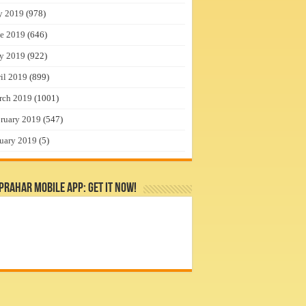
y 2019
(978)
e 2019
(646)
y 2019
(922)
il 2019
(899)
rch 2019
(1001)
ruary 2019
(547)
uary 2019
(5)
rahar Mobile App: Get it Now!