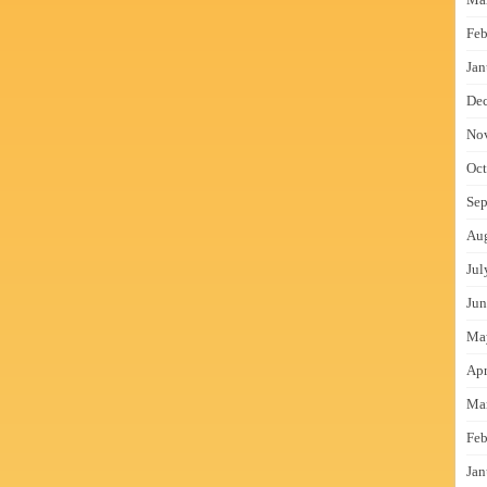
Feb
Jan
De
No
Oct
Sep
Au
Jul
Jun
Ma
Apr
Ma
Feb
Jan