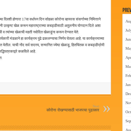
न इमारतीचे लोकनेते रामशेठ ठाकूर यांच्या उद्घाटन
Prev
लमध्ये बैठक
या दिवशी होणारा 17वा वर्धापन दिन सोहळा कोरोना व्हायरस संसर्गाच्या निमित्ताने
Au
 वाटपाचा उपक्रम
यांनी उत्कृष्ट खेळ करून महाराष्ट्राच्या कबड्डीसाठी अतुलनीय योगदान दिले अशा
Jul
यांची व त्यांच्या खेळाची महती नवोदित खेळाडूंना करून देण्यात येते.
माधान शिबिरास पनवेलमध्ये उत्स्फूर्त प्रतिसाद
्यकारी मंडळाने हा कार्यक्रम पुढे ढकलण्याचा निर्णय घेतला आहे. या कार्यक्रमाच्या
Jun
ील. याची नोंद सर्व सदस्य, सन्मानित ज्येष्ठ खेळाडू, हितचिंतक व कबड्डीप्रेमी
Ma
द्धिपत्रकाद्वरे कळविले आहे.
Apr
त.
Ma
Feb
Jan
De
No
Next
कोरोना रोखण्यासाठी भाजपचा पुढाकार
Oct
Sep
Au