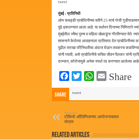
tweet
पालेखुर्द येथील जि.प. शाळेच्या नूत
मुंबई : प्रतिनिधी
हर घर तिरंगा अभियानासंदर्भात पनवे
ओम कबड्डी प्रबोधिनीच्या वतीने 25 मार्च रोजी गुडीपाडव्याच्
कामोठे येथे समाजोपयोगी वस्तूंच्या
पुढे ढकलण्यात आला आहे. या वर्धापन दिनाच्या निमित्ताने ज्
मुंबईतील ज्येेष्ठ पुरुष व महिला खेळाडूंना गौरविण्यात येते. त्
छत्रपती शिवाजी महाराज महाराजस्व स
शासनाने केलेल्या आवाहनाला प्रतिसाद देत प्रबोधिनीच्या कार
पुढील तारखा परिस्थितीचा अंदाज घेऊन लवकरच कळविण्यात येत
यांनी घ्यावी, असे प्रबोधिनीचे सचिव जीवन पैलकर यांनी प्रसि
दरम्यान, कोरोनामुळे अनेक स्पर्धा रद्द करण्यात आलेल्या आहे
Fa
T
W
E
Share
ce
wi
ha
m
bo
tweet
tte
ts
ail
Share
ok
r
A
pp
Previous
टोकियो ऑलिम्पिकच्या आयोजनाबाबत
संभ्रम
Related Articles