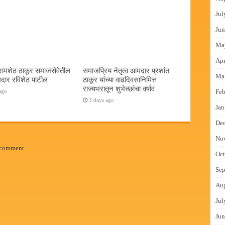
Jul
Jun
Ma
Apr
रामशेठ ठाकूर समाजसेवेतील
समाजप्रिय नेतृत्व आमदार प्रशांत
Ma
दार रविशेठ पाटील
ठाकूर यांच्या वाढदिवसानिमित्त
राज्यभरातून शुभेच्छांचा वर्षाव
ago
Feb
3 days ago
Jan
De
No
 comment.
Oct
Sep
Au
Jul
Jun