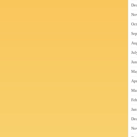
De
No
Oct
Sep
Au
Jul
Jun
Ma
Apr
Ma
Feb
Jan
De
No