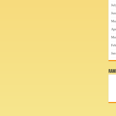
Jul
Jun
Ma
Apr
Ma
Feb
Jan
RamP