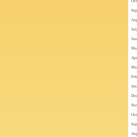
Oct
Sep
Au
Jul
Jun
Ma
Apr
Ma
Feb
Jan
De
No
Oct
Sep
Au