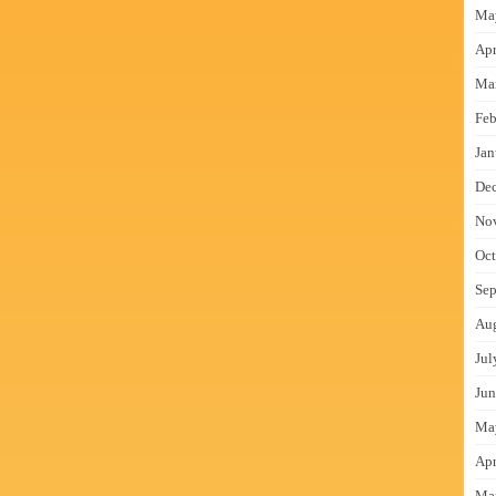
Ma
Apr
Ma
Feb
Jan
De
No
Oct
Sep
Au
Jul
Jun
Ma
Apr
Ma