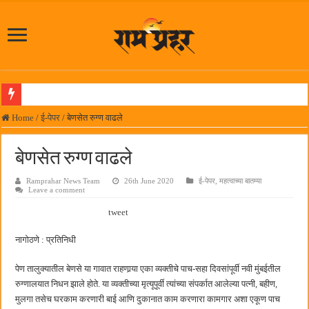
लोकनेते रामशेठ ठाकूर समाजसेवेतील हिरा -आमदार रविशेठ पाटील
Home
/
ई-पेपर
/
बेणसेत रुग्ण वाढले
समाजप्रिय नेतृत्व आमदार प्रशांत ठाकूर यांच्या वाढदिवसानिमित्त राज्यभरातून शुभेच्छांचा वर्षाव
बेणसेत रुग्ण वाढले
पनवेलमध्ये ८ ऑगस्टला महारोजगार मेळावा
Ramprahar News Team
26th June 2020
ई-पेपर
,
महत्वाच्या बातम्या
सर्वात मोठ्या दिवाळी अंक स्पर्धेचा निकाल जाहीर
Leave a comment
जनार्दन भगत शिक्षण प्रसारक संस्थेच्या मुख्य प्रशासकीय कार्यालयासह भव्य मूट कोर्टचे बुधवारी उद
tweet
पालेखुर्द येथील जि.प. शाळेच्या नूतन इमारतीचे लोकनेते रामशेठ ठाकूर यांच्या उद्घाटन
नागोठणे : प्रतिनिधी
हर घर तिरंगा अभियानासंदर्भात पनवेलमध्ये बैठक
पेण तालुक्यातील बेणसे या गावात राहणार्‍या एका व्यक्तीचे पाच-सहा दिवसांपूर्वी नवी मुंबईतील
कामोठे येथे समाजोपयोगी वस्तूंच्या वाटपाचा उपक्रम
रुग्णालयात निधन झाले होते. या व्यक्तीच्या मृत्यूपूर्वी त्यांच्या संपर्कात आलेल्या पत्नी, बहीण,
छत्रपती शिवाजी महाराज महाराजस्व समाधान शिबिरास पनवेलमध्ये उत्स्फूर्त प्रतिसाद
मुलगा तसेच घरकाम करणारी बाई आणि दुकानात काम करणारा कामगार अशा एकूण पाच