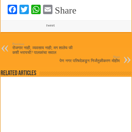
Fa
T
W
E
Share
ce
wi
ha
m
bo
tte
ts
tweet
ail
ok
r
A
pp
Previous
रोजगार नाही, व्यवसाय नाही; मग शालेय फी
कशी भरायची? पालकांचा सवाल
Next
पेण नगर परिषदेकडून निर्जंतुकीकरण मोहीम
Related Articles