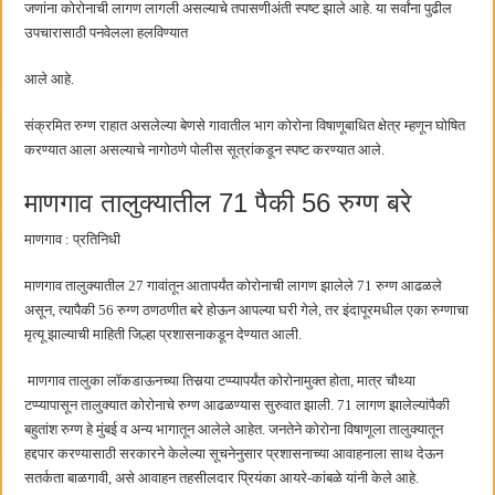
जणांना कोरोनाची लागण लागली असल्याचे तपासणीअंती स्पष्ट झाले आहे. या सर्वांना पुढील
बाल्मर लॉरी आणि शेल इंडियातील कंत्राटी कामगारांना भरघोस पगारवाढ
उपचारासाठी पनवेलला हलविण्यात
आले आहे.
संक्रमित रुग्ण राहात असलेल्या बेणसे गावातील भाग कोरोना विषाणूबाधित क्षेत्र म्हणून घोषित
करण्यात आला असल्याचे नागोठणे पोलीस सूत्रांकडून स्पष्ट करण्यात आले.
माणगाव तालुक्यातील 71 पैकी 56 रुग्ण बरे
माणगाव : प्रतिनिधी
माणगाव तालुक्यातील 27 गावांतून आतापर्यंत कोरोनाची लागण झालेले 71 रुग्ण आढळले
असून, त्यापैकी 56 रुग्ण ठणठणीत बरे होऊन आपल्या घरी गेले, तर इंदापूरमधील एका रुग्णाचा
मृत्यू झाल्याची माहिती जिल्हा प्रशासनाकडून देण्यात आली.
माणगाव तालुका लॉकडाऊनच्या तिसर्‍या टप्प्यापर्यंत कोरोनामुक्त होता, मात्र चौथ्या
टप्प्यापासून तालुक्यात कोरोनाचे रुग्ण आढळण्यास सुरुवात झाली. 71 लागण झालेल्यांपैकी
बहुतांश रुग्ण हे मुंबई व अन्य भागातून आलेले आहेत. जनतेने कोरोना विषाणूला तालुक्यातून
हद्दपार करण्यासाठी सरकारने केलेल्या सूचनेनुसार प्रशासनाच्या आवाहनाला साथ देऊन
सतर्कता बाळगावी, असे आवाहन तहसीलदार प्रियंका आयरे-कांबळे यांनी केले आहे.