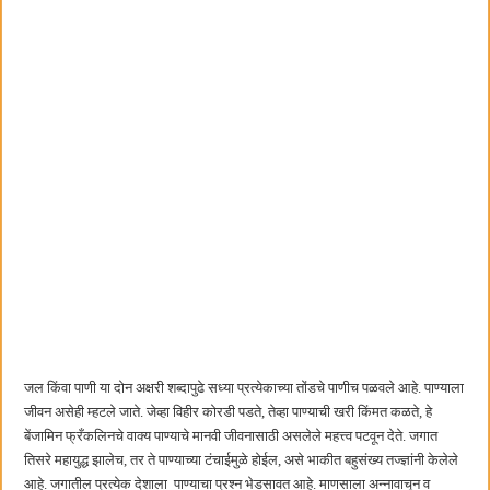
छत्रपती शिवाजी महाराज महाराजस्व समाधान शिबिरास पनवेलमध्ये उत्स्फूर्त प्रतिसाद
जल किंवा पाणी या दोन अक्षरी शब्दापुढे सध्या प्रत्येकाच्या तोंडचे पाणीच पळवले आहे. पाण्याला
जीवन असेही म्हटले जाते. जेव्हा विहीर कोरडी पडते, तेव्हा पाण्याची खरी किंमत कळते, हे
बेंजामिन फ्रँकलिनचे वाक्य पाण्याचे मानवी जीवनासाठी असलेले महत्त्व पटवून देते. जगात
तिसरे महायुद्ध झालेच, तर ते पाण्याच्या टंचाईमुळे होईल, असे भाकीत बहुसंख्य तज्ज्ञांनी केलेले
आहे. जगातील प्रत्येक देशाला पाण्याचा प्रश्न भेडसावत आहे. माणसाला अन्नावाचून व