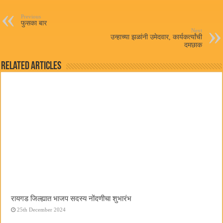
ok
r
A
pp
Previous
फुसका बार
Next
उन्हाच्या झळांनी उमेदवार, कार्यकर्त्यांची
दमछाक
Related Articles
रायगड जिल्ह्यात भाजप सदस्य नोंदणीचा शुभारंभ
25th December 2024