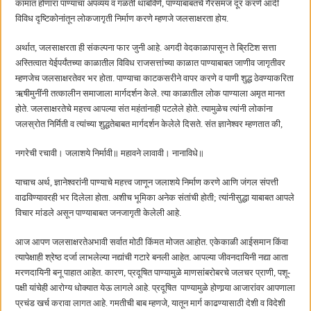
कामात होणारा पाण्याचा अपव्यय व गळती थांबविणे, पाण्याबाबतचे गैरसमज दूर करणे आदी
विविध दृष्टिकोनांतून लोकजागृती निर्माण करणे म्हणजे जलसाक्षरता होय.
अर्थात, जलसाक्षरता ही संकल्पना फार जुनी आहे. अगदी वेदकाळापासून ते ब्रिटिश सत्ता
अस्तित्वात येईपर्यंतच्या काळातील विविध राजसत्तांच्या काळात पाण्याबाबत जाणीव जागृतीवर
म्हणजेच जलसाक्षरतेवर भर होता. पाण्याचा काटकसरीने वापर करणे व पाणी शुद्ध ठेवण्याकरिता
ऋषीमुनींनी तत्कालीन समाजाला मार्गदर्शन केले. त्या काळातील लोक पाण्याला अमृत मानत
होते. जलसाक्षरतेचे महत्त्व आपल्या संत महंतांनाही पटलेले होते. त्यामुळेच त्यांनी लोकांना
जलस्रोत निर्मिती व त्यांच्या शुद्धतेबाबत मार्गदर्शन केलेले दिसते. संत ज्ञानेश्वर म्हणतात की,
नगरेची रचावी। जलाशये निर्मावी॥ महावने लावावी। नानाविधे॥
याचाच अर्थ, ज्ञानेश्वरांनी पाण्याचे महत्त्व जाणून जलाशये निर्माण करणे आणि जंगल संपत्ती
वाढविण्यावरही भर दिलेला होता. अशीच भूमिका अनेक संतांची होती; त्यांनीसुद्धा याबाबत आपले
विचार मांडले असून पाण्याबाबत जनजागृती केलेली आहे.
आज आपण जलसाक्षरतेअभावी सर्वात मोठी किंमत मोजत आहोत. एकेकाळी आईसमान किंवा
त्यापेक्षाही श्रेष्ठ दर्जा लाभलेल्या नद्यांची गटारे बनली आहेत. आपल्या जीवनदायिनी नद्या आता
मरणदायिनी बनू पाहात आहेत. कारण, प्रदूषित पाण्यामुळे माणसांबरोबरचे जलचर प्राणी, पशू-
पक्षी यांचेही आरोग्य धोक्यात येऊ लागले आहे. प्रदूषित पाण्यामुळे होणार्‍या आजारांवर आपणाला
प्रचंड खर्च करावा लागत आहे. गमतीची बाब म्हणजे, यातून मार्ग काढण्यासाठी देशी व विदेशी