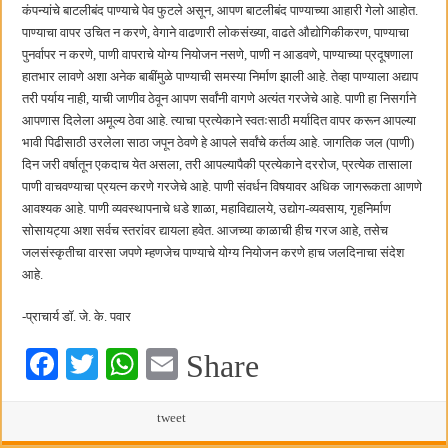
कंपन्यांचे बाटलीबंद पाण्याचे पेव फुटले असून, आपण बाटलीबंद पाण्याच्या आहारी गेलो आहोत.
पाण्याचा वापर उचित न करणे, वेगाने वाढणारी लोकसंख्या, वाढते औद्योगिकीकरण, पाण्याचा
पुनर्वापर न करणे, पाणी वापराचे योग्य नियोजन नसणे, पाणी न आडवणे, पाण्याच्या प्रदूषणाला
हातभार लावणे अशा अनेक बाबींमुळे पाण्याची समस्या निर्माण झाली आहे. तेव्हा पाण्याला अद्याप
तरी पर्याय नाही, याची जाणीव ठेवून आपण सर्वांनी वागणे अत्यंत गरजेचे आहे. पाणी हा निसर्गाने
आपणास दिलेला अमूल्य ठेवा आहे. त्याचा प्रत्येकाने स्वतःसाठी मर्यादित वापर करून आपल्या
भावी पिढीसाठी उरलेला साठा जपून ठेवणे हे आपले सर्वांचे कर्तव्य आहे. जागतिक जल (पाणी)
दिन जरी वर्षातून एकदाच येत असला, तरी आपल्यापैकी प्रत्येकाने दररोज, प्रत्येक तासाला
पाणी वाचवण्याचा प्रयत्न करणे गरजेचे आहे. पाणी संवर्धन विषयावर अधिक जागरूकता आणणे
आवश्यक आहे. पाणी व्यवस्थापनाचे धडे शाळा, महाविद्यालये, उद्योग-व्यवसाय, गृहनिर्माण
सोसायट्या अशा सर्वच स्तरांवर द्यायला हवेत. आजच्या काळाची हीच गरज आहे, तसेच
जलसंस्कृतीचा वारसा जपणे म्हणजेच पाण्याचे योग्य नियोजन करणे हाच जलदिनाचा संदेश
आहे.
-प्राचार्य डॉ. जे. के. पवार
Fa
T
W
E
Share
ce
wi
ha
m
bo
tte
ts
tweet
ail