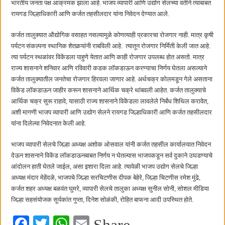
भारतीय जनता पक्ष आक्रमक झाला आहे. भाजप व्यापारी आणि उद्योग सेलच्या वतीने त्याबाबत
छत्रपती शिवाजी महाराज महाराजस्व समाधान शिबिरास पनवेलमध्ये उत्स्फूर्त प्रतिसाद
रायगड जिल्हाधिकारी आणि कर्जत तहसीलदार यांना निवेदन देण्यात आले.
कर्जत तालुक्यात औद्योगिक वसाहत नसल्यामुळे कोणत्याही प्रकारचा रोजगार नाही. मात्र कृषी
पर्यटन संकल्पना स्थानिक शेतकर्‍यांनी राबविली आहे. त्यातून रोजगार निर्मिती केली जात आहे.
त्या पर्यटन स्थळांवर विकेंडला पाहुणे येतात आणि काही रोजगार उपलब्ध होत असतो. मात्र
राज्य शासनाने शनिवार आणि रविवारी कडक लॉकडाऊन करण्याचा निर्णय घेतला असल्याने
कर्जत तालुक्यातील जनतेचा रोजगार हिरवला जाणार आहे. अर्थचक्र कोलमडून गेले असताना
विकेंड लॉकडाऊन जाहीर करून शासनाने आर्थिक चक्रे थांबवली आहेत. कर्जत तालुक्याचे
आर्थिक चक्र सुरू राहावे, यासाठी राज्य शासनाने विकेंडला लावलेले निर्बंध शिथिल करावेत,
अशी मागणी भाजप व्यापारी आणि उद्योग सेलने रायगड जिल्हाधिकारी आणि कर्जत तहसीलदार
यांना दिलेल्या निवेदनात केली आहे.
भाजप व्यापारी सेलचे जिल्हा अध्यक्ष अशोक ओसवाल यांनी कर्जत तहसील कार्यालयात निवेदन
देऊन शासनाने विकेंड लॉकडाऊनबाबत निर्णय न घेतल्यास भाजपकडून सर्व दुकाने उघडण्याचे
आंदोलन हाती घेतले जाईल, असा इशारा दिला आहे. त्यावेळी भाजप उद्योग सेलचे जिल्हा
अध्यक्ष मंदार मेहेंदळे, भाजपचे जिल्हा सरचिटणीस दीपक बेहेरे, जिल्हा चिटणीस रमेश मुंढे,
कर्जत शहर अध्यक्ष बळवंत घुमरे, व्यापारी सेलचे तालुका अध्यक्ष सुनील सोनी, सोशल मीडिया
जिल्हा सहसंयोजक सूर्यकांत गुप्ता, दिनेश सोळंकी, रोहित बाफना आदी उपस्थित होते.
Fa
T
W
E
Share