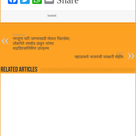
ce
wi
ha
m
bo
tte
ts
tweet
ail
ok
r
A
pp
Previous
गरजूंना घरी जाण्यासाठी मोफत रिक्षासेवा;
लोकनेते रामशेठ ठाकूर यांच्या
वाढदिवसानिमित्त उपक्रम
Next
महाडमध्ये भाजपची स्वाक्षरी मोहीम
Related Articles