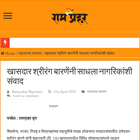
लोकनेते रामशेठ ठाकूर समाजसेवेतील हिरा -आमदार रविशेठ पाटील
Home
/
महत्वाच्या बातम्या
/
खासदार श्रीरंग बारणेंनी साधला नागरिकांशी संवाद
समाजप्रिय नेतृत्व आमदार प्रशांत ठाकूर यांच्या वाढदिवसानिमित्त राज्यभरातून शुभेच्छांचा वर्षाव
खासदार श्रीरंग बारणेंनी साधला नागरिकांशी
पनवेलमध्ये ८ ऑगस्टला महारोजगार मेळावा
संवाद
सर्वात मोठ्या दिवाळी अंक स्पर्धेचा निकाल जाहीर
Ramprahar Reporters
21st April 2019
महत्वाच्या बातम्या
जनार्दन भगत शिक्षण प्रसारक संस्थेच्या मुख्य प्रशासकीय कार्यालयासह भव्य मूट कोर्टचे बुधवारी उद
Leave a comment
पालेखुर्द येथील जि.प. शाळेच्या नूतन इमारतीचे लोकनेते रामशेठ ठाकूर यांच्या उद्घाटन
tweet
हर घर तिरंगा अभियानासंदर्भात पनवेलमध्ये बैठक
पनवेल : रामप्रहर वृत्त
कामोठे येथे समाजोपयोगी वस्तूंच्या वाटपाचा उपक्रम
शिवसेना, भाजप, रिपाइं व मित्रपक्षांच्या महायुतीचे मावळ लोकसभा मतदारसंघातील उमेदवार
छत्रपती शिवाजी महाराज महाराजस्व समाधान शिबिरास पनवेलमध्ये उत्स्फूर्त प्रतिसाद
श्रीरंग बारणे यांनी शुक्रवारी (दि. 19) खारघरमधील विविध सोसायट्यांमध्ये जाऊन