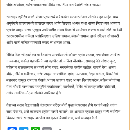
बाल्मर लॉरी आणि शेल इंडियातील कंत्राटी कामगारांना भरघोस पगारवाढ
रहिवाशांसोबत, तसेच समाजाच्या विविध स्तरांतील नागरिकांशी संवाद साधला.
खासदार श्रीरंग बारणे यांच्या प्रचाराचे वारे पनवेल मतदारसंघात जोराने वाहत आहेत. याच
अनुषंगाने खारघरमध्ये खासदार बारणे आणि सिडको अध्यक्ष तथा भाजप जिल्हाध्यक्ष आमदार
प्रशांत ठाकूर यांच्या प्रमुख उपस्थितीत संवाद बैठकांचे आयोजन करण्यात आले होते. या वेळी
खारघरमधील कमिला असोसिएशन, उडिया समाज, बंगाली समाज, हावरे स्पेंल्डर सोसायटी
आणि माजी सैनिक यांच्याशी संवाद साधण्यात आला.
विविध ठिकाणी झालेल्या या बैठकांना आरपीआयचे कोकण प्रांत अध्यक्ष, नगरसेवक जगदीश
गायकवाड, पनवेल महापालिकेच्या महापौर डॉ. कविता चौतमोल, सभागृह नेते परेश ठाकूर,
महिला व बालकल्याण सभापती लीना गरड, नगरसेवक प्रवीण पाटील, रामजी बेरा, अजय
बहिरा, नीलेश बावीस्कर, नरेश ठाकूर नगरसेविका हर्षदा उपाध्याय, नेत्रा पाटील, शिवसेनेचे
महानगर प्रमुख रामदास शेवाळे, भाजप खारघर शहर अध्यक्ष ब्रिजेश पटेल, महिला मोर्चाच्या
गीता चौधरी यांच्यासह महायुतीचे पदाधिकारी, कार्यकर्ते, विविध सोसायट्यांतील रहिवासी,
तसेच नागरिक मोठ्या संख्येने उपस्थित होते.
देशाच्या सक्षम नेतृत्वासाठी पंतप्रधान नरेंद्र मोदी पुन्हा पंतप्रधान होणे गरजेचे आहे. त्यांना
साथ देऊ या, असे खासदार श्रीरंग बारणे म्हणाले; तर आमदार प्रशांत ठाकूर यांनी सर्वांगीण
विकासासाठी खासदार बारणेंना मत देऊन विजयी करा, असे आवाहन केले.