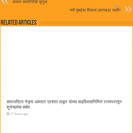
pp
दमदार कामगिरीची चुणूक
Next
नवी मुंबईचा विकास आराखडा जाहीर
Related Articles
समाजप्रिय नेतृत्व आमदार प्रशांत ठाकूर यांच्या वाढदिवसानिमित्त राज्यभरातून
शुभेच्छांचा वर्षाव
17 hours ago