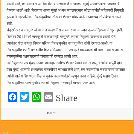
कॉमनवेल्थ टेबल टेनिस स्पर्धेत सीकेटीच्या स्वस्तिका घोषची सुवर्णझेप
आली आहे, तर आमदार आशिष शेलार यांच्याकडे भाजपच्या मुंबई अध्यक्षपदाची जबाबदारी
देण्यात आली आहे. विद्यमान भाजप मुंबई अध्यक्ष मंगलप्रभात लोढा यांचीही मंत्रिपदी नियुक्ती
झाल्याने महापालिका निवडणुकीच्या तोंडावर शेलार यांच्याकडे अध्यक्षपद सोपविण्यात आले
आहे.
चंद्रशेखर बावनकुळे यांच्याकडे फडणवीस सरकारच्या काळात ऊर्जामंत्रिपदाची धुरा होती.
डिसेंबर 2014मध्ये नागपूरचे पालकमंत्री म्हणूनही त्यांची नियुक्ती करण्यात आली होती.
त्यानंतर यंदा नागपूर विधान परिषद निवडणुकीत बावनकुळेंना संधी देण्यात आली. या
निवडणुकीत त्यांनी दणदणीत विजय मिळवला. भाजप प्रदेशाध्यक्षपदाची माळ गळ्यात घालत
बावनकुळेंना पक्षसंघटनेची जबाबदारी देण्यात आली आहे.
नवनियुक्त भाजप मुंबई अध्यक्ष आमदार आशिष शेलार पेशाने वकील असून त्यांनी यापूर्वी दोन
वेळा मुंबई भाजपचे अध्यक्षपद यशस्वीपणे सांभाळलेले आहे, तर फडणवीस सरकारच्या काळात
त्यांनी शालेय शिक्षण, क्रीडा व युवक कल्याणमंत्री म्हणून काम पाहिले. मुंबई महापालिका
निवडणुकीच्या पार्श्वभूमीवर त्यांची नियुक्ती महत्त्वपूर्ण मानली जात आहे.
Fa
T
W
E
Share
ce
wi
ha
m
bo
tte
ts
tweet
ail
ok
r
A
Previous