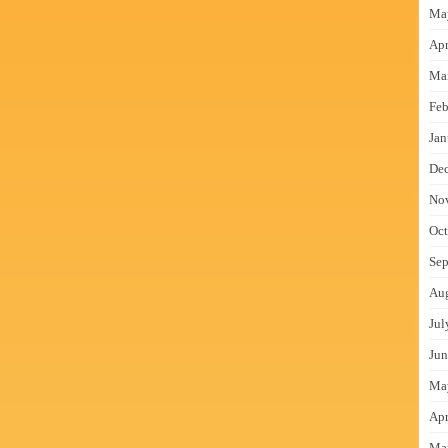
Ma
Apr
Ma
Feb
Jan
De
No
Oct
Sep
Au
Jul
Jun
Ma
Apr
Ma