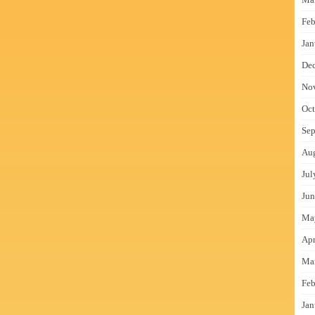
Feb
Jan
De
No
Oct
Sep
Au
Jul
Jun
Ma
Apr
Ma
Feb
Jan