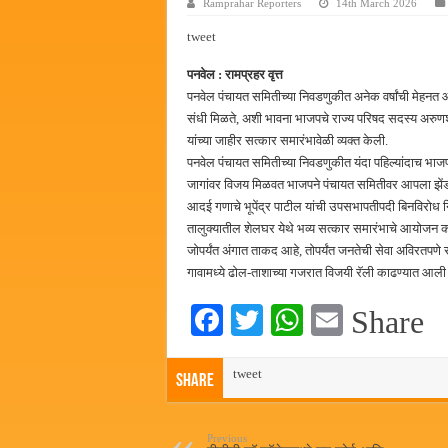
Ramprahar Reporters
14th March 2026
पालेखुर्द येथील जि.प. शाळेच्या नूत
tweet
हर घर तिरंगा अभियानासंदर्भात पनवे
पनवेल : रामप्रहर वृत्त
कामोठे येथे समाजोपयोगी वस्तूंच्या
पनवेल पंचायत समितीच्या निवडणुकीत अनेक वर्षांची मेहनत आणि
छत्रपती शिवाजी महाराज महाराजस्व स
संधी मिळते, अशी भावना भाजपचे राज्य परिषद सदस्य अरुणश
यांच्या जाहीर सत्कार समारंभावेळी व्यक्त केली.
पनवेल पंचायत समितीच्या निवडणुकीत यंदा पहिल्यांदाच भाजपन
जागांवर विजय मिळवत भाजपने पंचायत समितीवर आपला झेंडा
आदई गणाचे भूपेंद्र पाटील यांची उपसभापतीपदी बिनविरोध 
तालुक्यातील शेलघर येथे भव्य सत्कार समारंभाचे आयोजन क
जोपर्यंत अंगात ताकद आहे, तोपर्यंत जनतेची सेवा अविरतपणे 
गावामध्ये ढोल-ताशाच्या गजरात विजयी रॅली काढण्यात आली हो
Fa
T
W
E
Share
ce
wi
ha
m
bo
tweet
tte
ts
ail
Share
ok
r
A
pp
Previous