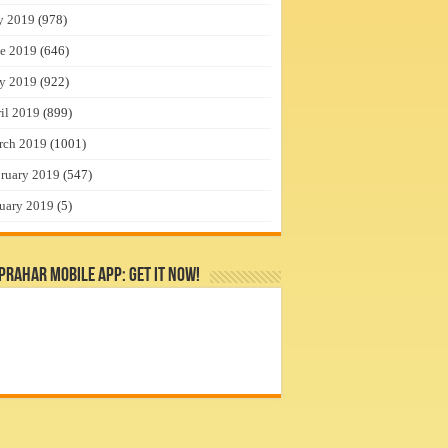
y 2019
(978)
e 2019
(646)
y 2019
(922)
il 2019
(899)
rch 2019
(1001)
ruary 2019
(547)
uary 2019
(5)
rahar Mobile App: Get it Now!