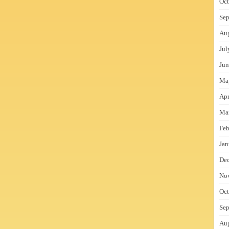
Oct
Sep
Au
Jul
Jun
Ma
Apr
Ma
Feb
Jan
De
No
Oct
Sep
Au