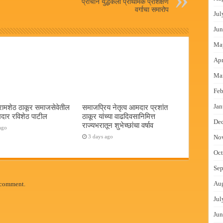
प्राचीन युद्धकला प्राथमिक प्रशिक्षण
वर्गाचा समारोप
Jul
Jun
Ma
Apr
Ma
Feb
Jan
रामशेठ ठाकूर समाजसेवेतील
समाजप्रिय नेतृत्व आमदार प्रशांत
दार रविशेठ पाटील
ठाकूर यांच्या वाढदिवसानिमित्त
De
राज्यभरातून शुभेच्छांचा वर्षाव
ago
3 days ago
No
Oct
Sep
Au
 comment.
Jul
Jun