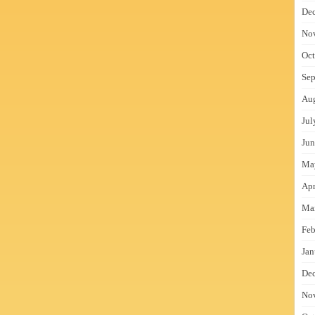
De
No
Oct
Sep
Au
Jul
Jun
Ma
Apr
Ma
Feb
Jan
De
No