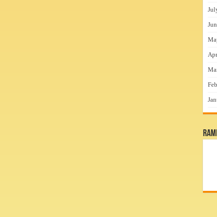
Jul
Jun
Ma
Apr
Ma
Feb
Jan
RamP