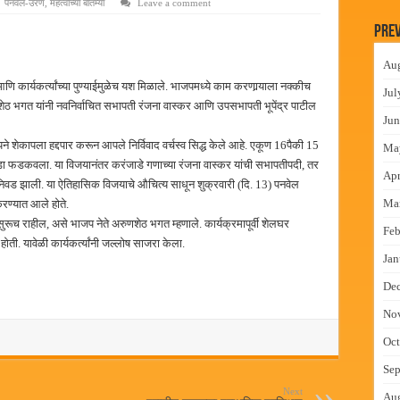
पनवेल-उरण
,
महत्वाच्या बातम्या
Leave a comment
न इमारतीचे लोकनेते रामशेठ ठाकूर यांच्या उद्घाटन
Prev
लमध्ये बैठक
Au
 वाटपाचा उपक्रम
 कार्यकर्त्यांच्या पुण्याईमुळेच यश मिळाले. भाजपमध्ये काम करणार्‍याला नक्कीच
Jul
माधान शिबिरास पनवेलमध्ये उत्स्फूर्त प्रतिसाद
ेठ भगत यांनी नवनिर्वाचित सभापती रंजना वास्कर आणि उपसभापती भूपेंद्र पाटील
Jun
े शेकापला हद्दपार करून आपले निर्विवाद वर्चस्व सिद्ध केले आहे. एकूण 16पैकी 15
Ma
 फडकवला. या विजयानंतर करंजाडे गणाच्या रंजना वास्कर यांची सभापतीपदी, तर
Apr
निवड झाली. या ऐतिहासिक विजयाचे औचित्य साधून शुक्रवारी (दि. 13) पनवेल
Ma
रण्यात आले होते.
सुरूच राहील, असे भाजप नेते अरुणशेठ भगत म्हणाले. कार्यक्रमापूर्वी शेलघर
Feb
ती. यावेळी कार्यकर्त्यांनी जल्लोष साजरा केला.
Jan
De
No
Oct
Sep
Next
Au