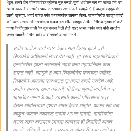
भेटून, आम्ही दोन महिन्यात टेंडर प्रोसेस सुरू करतो, तुम्ही आंदोलन मागे घ्या सांगत होते, पण
त्याला नकार देऊन सर्वांनी पावसात रस्त्यावर ठाण मांडले. त्यामुळे दोन्ही बाजूची वाहतूक बंद
झाली. सुकापूर, आदई सर्कल पर्यंत व महामार्गावर लागल्या होत्या. महामार्गावरील वाहतूक कोंडी
कमी करण्यासाठी नवीन पनवेलला येणार्‍या मार्गावरील वाहतूक पोलीस निरीक्षक सुभाष कोकाटे
यांच्या विनंतीनुसार काही वेळ सुरू करून दिली होती. शहर अध्यक्ष जयंत पगडे यांनी भारतीय
जनता पक्षातर्फे पोलीस आणि आंदोलकांचे आभार मानले.
संदीप पाटील यांनी पत्र देऊन सहा दिवस झाले तरी
सिडकोचे अधिकारी उत्तर देत नाही. हा रस्ता महापालिकेकडे
हस्तांतरीत झाला नसल्याने त्याचे काम महापालिका करू
शकत नाही. त्यामुळे हे काम सिडकोनेच करायला पाहिजे.
सिडकोने आपल्या कारभारात सुधारणा करणे गरजेचे आहे.
अशीच समस्या खांदा कॉलनी, पोदीच्या भुयारी मार्गाची व या
भागातील पाण्याची आहे त्यासाठी आम्ही पोलिसांना पत्र
देऊन आंदोलनाचा इशारा आता देणार आहोत. आपण सर्व वेळ
काढून आलात त्याबद्दल सर्वांचे आभार मानतो. नागरिकांना
त्रास सहन करायला लागला त्याबद्दल ही दिलगिरी व्यक्त
करतो. रविवारी खड्डे न भरल्यास सोमवारी पुन्हा आंदोलन