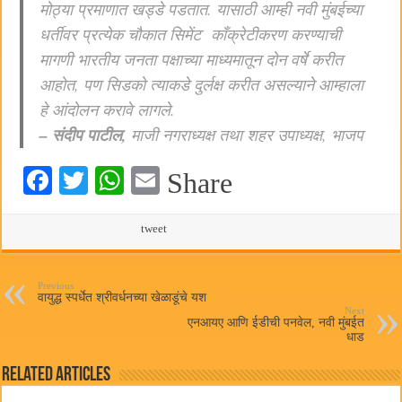
मोठ्या प्रमाणात खड्डे पडतात. यासाठी आम्ही नवी मुंबईच्या
धर्तीवर प्रत्येक चौकात सिमेंट काँक्रेटीकरण करण्याची
मागणी भारतीय जनता पक्षाच्या माध्यमातून दोन वर्षे करीत
आहोत, पण सिडको त्याकडे दुर्लक्ष करीत असल्याने आम्हाला
हे आंदोलन करावे लागले.
– संदीप पाटील,
माजी नगराध्यक्ष तथा शहर उपाध्यक्ष, भाजप
Fa
T
W
E
Share
ce
wi
ha
m
bo
tte
ts
tweet
ail
ok
r
A
pp
Previous
वायुद्ध स्पर्धेत श्रीवर्धनच्या खेळाडूंचे यश
Next
एनआयए आणि ईडीची पनवेल, नवी मुंबईत
धाड
Related Articles