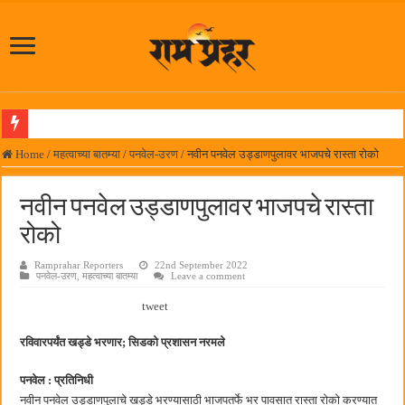
लोकनेते रामशेठ ठाकूर समाजसेवेतील हिरा -आमदार रविशेठ पाटील
Home
/
महत्वाच्या बातम्या
/
पनवेल-उरण
/
नवीन पनवेल उड्डाणपुलावर भाजपचे रास्ता रोको
समाजप्रिय नेतृत्व आमदार प्रशांत ठाकूर यांच्या वाढदिवसानिमित्त राज्यभरातून शुभेच्छांचा वर्षाव
नवीन पनवेल उड्डाणपुलावर भाजपचे रास्ता
पनवेलमध्ये ८ ऑगस्टला महारोजगार मेळावा
रोको
सर्वात मोठ्या दिवाळी अंक स्पर्धेचा निकाल जाहीर
Ramprahar Reporters
22nd September 2022
जनार्दन भगत शिक्षण प्रसारक संस्थेच्या मुख्य प्रशासकीय कार्यालयासह भव्य मूट कोर्टचे बुधवारी उद
पनवेल-उरण
,
महत्वाच्या बातम्या
Leave a comment
पालेखुर्द येथील जि.प. शाळेच्या नूतन इमारतीचे लोकनेते रामशेठ ठाकूर यांच्या उद्घाटन
tweet
हर घर तिरंगा अभियानासंदर्भात पनवेलमध्ये बैठक
रविवारपर्यंत खड्डे भरणार; सिडको प्रशासन नरमले
कामोठे येथे समाजोपयोगी वस्तूंच्या वाटपाचा उपक्रम
पनवेल : प्रतिनिधी
छत्रपती शिवाजी महाराज महाराजस्व समाधान शिबिरास पनवेलमध्ये उत्स्फूर्त प्रतिसाद
नवीन पनवेल उड्डाणपुलाचे खड्डे भरण्यासाठी भाजपतर्फे भर पावसात रास्ता रोको करण्यात