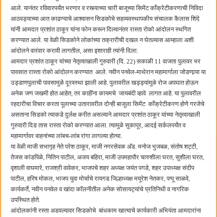
बाल्मर लॉरी आणि शेल इंडियातील कंत्राटी कामगारांना भरघोस पगारवाढ
आले. यानंतर रविवारपर्यंत भरणार व रस्त्याच्या चारी बाजूच्या सिमेंट काँक्रेटीकरणाची निविदा
आठवड्याच्या आत काढण्याचे आश्वासन सिडकोचे सहव्यवस्थापकीय संचालक कैलास शिंदे
यांनी आमदार प्रशांत ठाकूर यांना फोन करून दिल्यानंतर रास्ता रोको आंदोलन स्थगित
करण्यात आले. या वेळी सिडकोने लोकांच्या तक्रारीची दखल न घेतल्यास आम्हाला अशी
आंदोलने वारंवार करावी लागतील, असा इशाराही त्यांनी दिला.
आमदार प्रशांत ठाकूर यांच्या नेतृत्वाखाली गुरुवारी (दि. 22) सकाळी 11 वाजता पुलावर भर
पावसात रास्ता रोको आंदोलन करण्यात आले. नवीन पनवेल-माथेरान महामार्गाला जोडणार्‍या या
उड्डाणपुलाची पावसामुळे दूरवस्था झाली आहे. पुलावरील खड्ड्यांमुळे रोज अपघात होऊन
अनेक जण जखमी होत आहेत, तर काहींना कायमचे जायबंदी व्हावे लागत आहे. या पुलावरील
रहदारीचा विचार करता पूलाच्या उतारावरील दोन्ही बाजूला सिमेंट काँक्रेटीकरण होणे गरजेचे
असताना सिडको त्याकडे दुर्लक्ष करीत असल्याने आमदार प्रशांत ठाकूर यांच्या नेतृत्वाखाली
गुरुवारी दिड तास रास्ता रोको करण्यात आला. त्यामुळे सुकापूर, आदई सर्कलपर्यंत व
महामार्गावर वाहनांच्या लांबच-लांब रांगा लागल्या होत्या.
या वेळी माजी सभागृह नेते परेश ठाकूर, माजी नगरसेवक अ‍ॅड. मनोज भुजबळ, संतोष शट्टी,
तेजस कांडपिळे, नितिन पाटील, अजय बहिरा, माजी उपमहापौर चारुशीला घरत, सुशीला घरत,
वृशाली वाघमारे, राजश्री वावेकर, भाजपचे शहर अध्यक्ष जयंत पगडे, शहर उपाध्यक्ष संदीप
पाटील, हरिष मोकल, भाजप युवा मोर्चाचे रायगड जिल्हाध्यक्ष मयूरेश नेतकर, पप्पू साळवे,
कार्यकर्ते, नवीन पनवेल व खांदा कॉलनीतील अनेक सोसायट्यांचे प्रतिनिधी व नागरिक
उपस्थित होते.
आंदोलकांनी रस्ता अडवल्यावर सिडकोचे बांधकाम खात्याचे कार्यकारी अभियंता आमदारांना