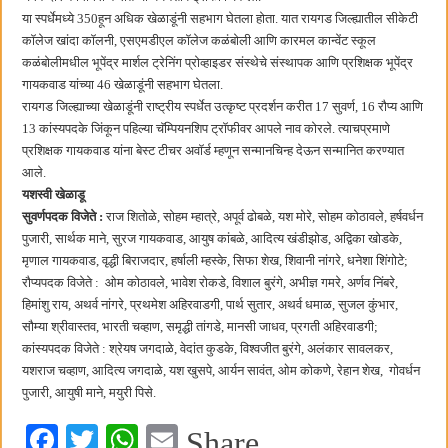
कॉमनवेल्थ टेबल टेनिस स्पर्धेत सीकेटीच्या स्वस्तिका घोषची सुवर्णझेप
या स्पर्धेमध्ये 350हून अधिक खेळाडूंनी सहभाग घेतला होता. यात रायगड जिल्ह्यातील सीकेटी
कॉलेज खांदा कॉलनी, एसएमडीएल कॉलेज कळंबोली आणि कारमल कान्वेंट स्कूल
कळंबोलीमधील भूपेंद्र मार्शल ट्रेनिंग प्रोव्हाइडर संस्थेचे संस्थापक आणि प्रशिक्षक भूपेंद्र
गायकवाड यांच्या 46 खेळाडूंनी सहभाग घेतला.
रायगड जिल्ह्याच्या खेळाडूंनी राष्ट्रीय स्पर्धेत उत्कृष्ट प्रदर्शन करीत 17 सुवर्ण, 16 रौप्य आणि
13 कांस्यपदके जिंकून पहिल्या चॅम्पियनशिप ट्रॉफीवर आपले नाव कोरले. त्याचप्रमाणे
प्रशिक्षक गायकवाड यांना बेस्ट टीचर अवॉर्ड म्हणून सन्मानचिन्ह देऊन सन्मानित करण्यात
आले.
यशस्वी खेळाडू
सुवर्णपदक विजेते :
राज शितोळे, सोहम म्हात्रे, अपूर्व ढोबळे, यश मोरे, सोहम कोठावले, हर्षवर्धन
पुजारी, सार्थक माने, सुरज गायकवाड, आयुष कांबळे, आदित्य खंडीझोड, अद्विका खोडके,
मृणाल गायकवाड, वृद्धी बिराजदार, हर्षाली म्हस्के, सिफा शेख, शिवानी नांगरे, धनेशा शिंगोटे;
रौप्यपदक विजेते : ओम कोठावले, भावेश रोकडे, विशाल बुरंगे, अभीज्ञ गमरे, अर्णव निंबरे,
हिमांशु राय, अथर्व नांगरे, प्रथमेश अहिरवाडगी, पार्थ सुतार, अथर्व धमाळ, सुजल कुंभार,
सौम्या श्रीवास्तव, भारती चव्हाण, समृद्धी तांगडे, मानसी जाधव, प्रगती अहिरवाडगी;
कांस्यपदक विजेते : श्रेयष जगदाळे, वेदांत कुडके, विश्वजीत बुरंगे, अलंकार सावलकर,
यशराज चव्हाण, आदित्य जगदाळे, यश खुसपे, आर्यन सावंत, ओम कोकणे, रेहान शेख, गोवर्धन
पुजारी, आयुषी माने, मयुरी पिसे.
Fa
T
W
E
Share