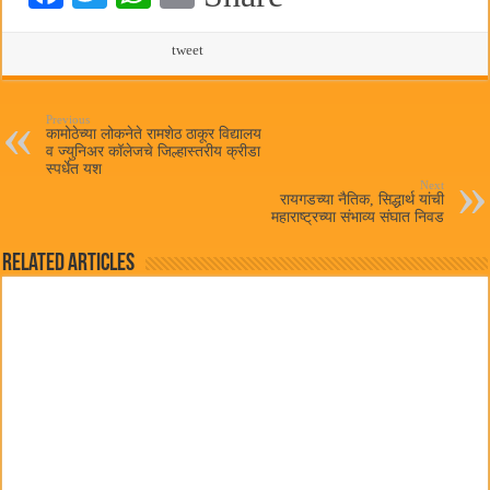
ce
wi
ha
m
bo
tte
ts
tweet
ail
ok
r
A
pp
Previous
कामोठेच्या लोकनेते रामशेठ ठाकूर विद्यालय
व ज्युनिअर कॉलेजचे जिल्हास्तरीय क्रीडा
स्पर्धेत यश
Next
रायगडच्या नैतिक, सिद्धार्थ यांची
महाराष्ट्रच्या संभाव्य संघात निवड
Related Articles