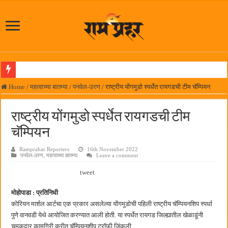
समाजप्रिय नेतृत्व आमदार प्रशांत ठाकूर यांच्या वाढदिवसानिमित्त राज्यभरातून शुभेच्छांचा वर्षाव
Home
/
महत्वाच्या बातम्या
/
पनवेल-उरण
/
राष्ट्रीय योंगमुडो स्पर्धेत रायगडची टीम चॅम्पियन
पनवेलमध्ये ८ ऑगस्टला महारोजगार मेळावा
राष्ट्रीय योंगमुडो स्पर्धेत रायगडची टीम
सर्वात मोठ्या दिवाळी अंक स्पर्धेचा निकाल जाहीर
चॅम्पियन
जनार्दन भगत शिक्षण प्रसारक संस्थेच्या मुख्य प्रशासकीय कार्यालयासह भव्य मूट कोर्टचे बुधवारी उद
Ramprahar Reporters
16th November 2022
पालेखुर्द येथील जि.प. शाळेच्या नूतन इमारतीचे लोकनेते रामशेठ ठाकूर यांच्या उद्घाटन
पनवेल-उरण
,
महत्वाच्या बातम्या
Leave a comment
हर घर तिरंगा अभियानासंदर्भात पनवेलमध्ये बैठक
tweet
कामोठे येथे समाजोपयोगी वस्तूंच्या वाटपाचा उपक्रम
मोहोपाडा : प्रतिनिधी
छत्रपती शिवाजी महाराज महाराजस्व समाधान शिबिरास पनवेलमध्ये उत्स्फूर्त प्रतिसाद
कोरियन मार्शल आर्टचा एक प्रकार असलेल्या योंगमुडोची पहिली राष्ट्रीय चॅम्पियनशिप स्पर्धा
पुणे वानवडी येथे आयोजित करण्यात आली होती. या स्पर्धेत रायगड जिल्ह्यातील खेळाडूंनी
बाल्मर लॉरी आणि शेल इंडियातील कंत्राटी कामगारांना भरघोस पगारवाढ
चमकदार कामगिरी करीत चॅम्पियनशीप ट्रॉफी जिंकली.