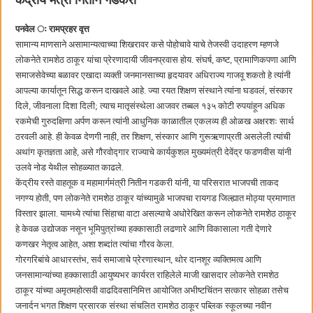
केंद्रीय मंत्री नितीन गडकरी
हर घर तिरंगा अभियानासंदर्भात पनवेलमध्ये बैठक
पनवेल ः रामप्रहर वृत्त
सामान्य माणसाने असामान्यत्वाच्या शिखरावर कसे पोहोचावे याचे तेजस्वी उदाहरण म्हणजे
लोकनेते रामशेठ ठाकूर यांचा प्रेरणादायी जीवनप्रवास होय. संघर्ष, कष्ट, प्रामाणिकपणा आणि
समाजसेवेच्या बळावर एखादा व्यक्ती जनमानसाच्या हृदयावर अधिराज्य गाजवू शकतो हे त्यांनी
आपल्या कार्यातून सिद्ध करून दाखवले आहे. ज्या रयत शिक्षण संस्थाने त्यांना घडवलं, संस्कार
दिले, जीवनाला दिशा दिली; त्याच मातृसंस्थेला आजवर तब्बल १३५ कोटी रुपयांहून अधिक
रकमेची गुरुदक्षिणा अर्पण करून त्यांनी आधुनिक काळातील एकलव्य ही ओळख अक्षरशः सार्थ
ठरवली आहे. ही केवळ देणगी नाही, तर शिक्षण, संस्कार आणि गुरूऋणाप्रती असलेली त्यांची
अथांग कृतज्ञता आहे, असे गौरवोद्गार राज्याचे कार्यकुशल मुख्यमंत्री देवेंद्र फडणवीस यांनी
उलवे नोड येथील सोहळ्यात काढले.
केंद्रीय रस्ते वाहतूक व महामार्गमंत्री नितीन गडकरी यांनी, या परिसरात भाजपची ताकद
नगण्य होती, पण लोकनेते रामशेठ ठाकूर यांच्यामुळे भाजपचा रायगड जिल्ह्यात मोठ्या प्रमाणात
विस्तार झाला. यामध्ये त्यांचा सिंहाचा वाटा असल्याचे अधोरेखित करून लोकनेते रामशेठ ठाकूर
हे केवळ उद्योजक नसून भूमिपुत्रांच्या हक्कासाठी लढणारे आणि विकासाला गती देणारे
कणखर नेतृत्व आहेत, अशा शब्दांत त्यांचा गौरव केला.
गोरगरिबांचे आधारस्तंभ, सर्व समाजाचे प्रेरणास्थान, थोर दानशूर व्यक्तिमत्व आणि
जनसामान्यांच्या हक्कासाठी आयुष्यभर कार्यरत राहिलेले माजी खासदार लोकनेते रामशेठ
ठाकूर यांच्या अमृतमहोत्सवी वाढदिवसानिमित्त आयोजित अभीष्टचिंतन सत्कार सोहळा तसेच
जनार्दन भगत शिक्षण प्रसारक संस्था संचलित रामशेठ ठाकूर पब्लिक स्कूलच्या नवीन