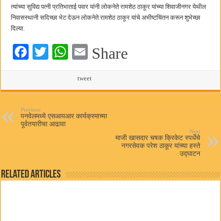
त्यांच्या सुविद्य पत्नी प्रतिभाताई पवार यांनी लोकनेते रामशेठ ठाकूर यांच्या शिवाजीनगर येथील
निवासस्थानी सदिच्छा भेट देऊन लोकनेते रामशेठ ठाकूर यांचे अभीष्टचिंतन करून शुभेच्छा
दिल्या.
Fa
T
W
E
Share
ce
wi
ha
m
bo
tte
ts
tweet
ail
ok
r
A
pp
Previous
पनवेलमध्ये एसआयआर कार्यक्रमाच्या
पूर्वतयारीचा आढावा
Next
माजी खासदार चषक क्रिकेट स्पर्धेचे
नगरसेवक परेश ठाकूर यांच्या हस्ते
उद्घाटन
Related Articles