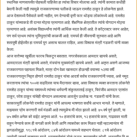
स्थानिक माणसापर्यंत पोहचली पाहिजेत हा त्यांचा विचार मोलाचा आहे. त्यांनी कामात कधीही
बेमानी केली नाही त्यामुळे राजकारणाच्या पलीकडे जाऊन रामशेठ ठाकूर हे लोकनेता झाले.
आज देशामध्ये पैसेवाले कमी नाहीत, पण देण्याची वृत्ती फार थोड्या लोकांमध्ये आहे. रामशेठ
ठाकूर यांच्याकडे ती दानत मोठ्या प्रमाणात आहे. शैक्षणिक क्षेत्रातील त्यांचे योगदान मोठ्या
प्रमाणात आहे. असंख्य विद्यार्थ्यांना त्यांनी आर्थिक मदत केली आहे. ते कॉट्रक्टर जरुर आहेत,
पण सर्व प्रथम त्यांना भूमिपुत्रांची काळजी आहे. रामपर्व ही जीवनाची सुरुवात आहे आणि
शतायुषी होईपर्यंत हा रामपर्व युग असाच चालत राहिल, असा विश्वास मंत्री गडकरी यांनी व्यक्त
केला.
आज सत्तेच्या खुर्चीला फारच चिकटून बसतात. नगरसेवकाला आमदार व्हायचे असते,
आमदाराला मंत्री व्हायचे असते, मंत्र्यांना मुख्यमंत्री व्हायचे असते. असे अतृप्त असणे आजच्या
राजकारणात पहायला मिळते, मात्र दोन वेळा खासदार होऊनही वयाच्या ५२व्या वर्षी
राजकारणातून निवृत्त होणारे रामशेठ ठाकूर यांचा आदर्श सर्वच राजकारणांनी घ्यावा, असे नमूद
करतानाच त्यांचा १००वा वाढदिवस याच मैदानावर व्हावा, असा विश्वास व्यक्त करताना लोकनेते
रामशेठ ठाकूर यांच्या यशामध्ये त्यांच्या धर्मपत्नी शंकुतलाताई ठाकूर, चिरंजीव आमदार प्रशांत
ठाकूर, परेश ठाकूर यांचेही योगदान असल्याचा आवर्जून उल्लेख ना. गडकरी यांनी केला.
सत्कारमूर्ती लोकनेते रामशेठ ठाकूर यांनी आपल्या भाषणात सर्वांचे आभार मानले. ते म्हणाले,
माझ्यावर प्रेम करणारी सर्व मंडळी आहे त्यामुळेच मी मोठा झालो आहे. ७५ वर्ष पूर्ण झाली, या
७५ वर्षात अनेक बरे वाईट अनुभव आले. १० हजारांचे काम, १२ हजारांचे काम, गाढवावर माती
वाहून नेण्याचे काम ही सगळी कामे केली आणि त्याबरोबर काम मिळत नाही म्हटल्यानंतर मी
झगडलोसुद्धा. १९८१चे आंदोलन, ८४चे आंदोलन यामध्ये सहभाग घेतला. ८१चे आंदोलन
ज्यावेळी जासई नाक्यावर झाले. भगतसाहेबांचं डोकं फुटल, श्रावणशेठ कोळी, आदरणीय दि.बा.