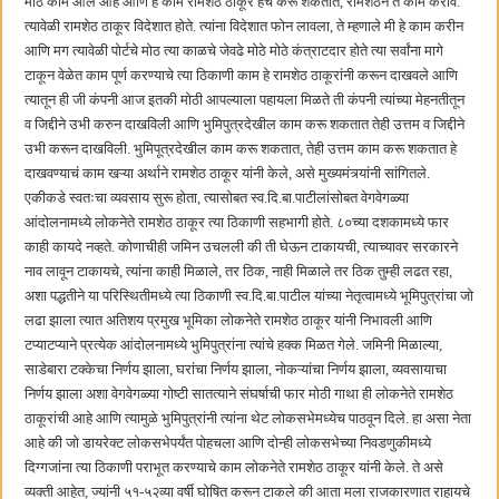
मोठे काम आले आहे आणि हे काम रामशेठ ठाकूर हेच करू शकतात, रामशेठने ते काम करावे.
त्यावेळी रामशेठ ठाकूर विदेशात होते. त्यांना विदेशात फोन लावला, ते म्हणाले मी हे काम करीन
आणि मग त्यावेळी पोर्टचे मोठ त्या काळचे जेवढे मोठे मोठे कंत्राटदार होते त्या सर्वांना मागे
टाकून वेळेत काम पूर्ण करण्याचे त्या ठिकाणी काम हे रामशेठ ठाकूरांनी करून दाखवले आणि
त्यातून ही जी कंपनी आज इतकी मोठी आपल्याला पहायला मिळते ती कंपनी त्यांच्या मेहनतीतून
व जिद्दीने उभी करुन दाखविली आणि भुमिपुत्रदेखील काम करू शकतात तेही उत्तम व जिद्दीने
उभी करून दाखविली. भुमिपूत्रदेखील काम करू शकतात, तेही उत्तम काम करू शकतात हे
दाखवण्याचं काम खऱ्या अर्थाने रामशेठ ठाकूर यांनी केले, असे मुख्यमंत्र्यांनी सांगितले.
एकीकडे स्वतःचा व्यवसाय सुरू होता, त्यासोबत स्व.दि.बा.पाटीलांसोबत वेगवेगळ्या
आंदोलनामध्ये लोकनेते रामशेठ ठाकूर त्या ठिकाणी सहभागी होते. ८०च्या दशकामध्ये फार
काही कायदे नव्हते. कोणाचीही जमिन उचलली की ती घेऊन टाकायची, त्याच्यावर सरकारने
नाव लावून टाकायचे, त्यांना काही मिळाले, तर ठिक, नाही मिळाले तर ठिक तुम्ही लढत रहा,
अशा पद्धतीने या परिस्थितीमध्ये त्या ठिकाणी स्व.दि.बा.पाटील यांच्या नेतृत्वामध्ये भूमिपुत्रांचा जो
लढा झाला त्यात अतिशय प्रमुख भूमिका लोकनेते रामशेठ ठाकूर यांनी निभावली आणि
टप्याटप्याने प्रत्येक आंदोलनामध्ये भुमिपुत्रांना त्यांचे हक्क मिळत गेले. जमिनी मिळाल्या,
साडेबारा टक्केचा निर्णय झाला, घरांचा निर्णय झाला, नोकऱ्यांचा निर्णय झाला, व्यवसायाचा
निर्णय झाला अशा वेगवेगळ्या गोष्टी सातत्याने संघर्षाची फार मोठी गाथा ही लोकनेते रामशेठ
ठाकूरांची आहे आणि त्यामुळे भुमिपुत्रांनी त्यांना थेट लोकसभेमध्येच पाठवून दिले. हा असा नेता
आहे की जो डायरेक्ट लोकसभेपर्यंत पोहचला आणि दोन्ही लोकसभेच्या निवडणुकीमध्ये
दिग्गजांना त्या ठिकाणी पराभूत करण्याचे काम लोकनेते रामशेठ ठाकूर यांनी केले. ते असे
व्यक्ती आहेत, ज्यांनी ५१-५२व्या वर्षी घोषित करून टाकले की आता मला राजकारणात राहायचे