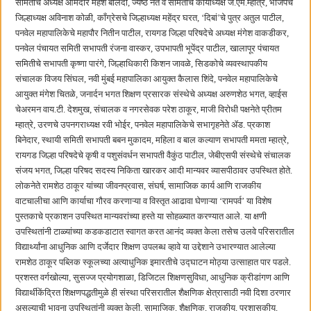
समितीचे अध्यक्ष आमदार महेश बालदी, ज्येष्ठ नेते व समितीचे कार्याध्यक्ष जे.एम.म्हात्रे, भाजपचे
जिल्हाध्यक्ष अविनाश कोळी, ‌काँग्रेसचे जिल्हाध्यक्ष महेंद्र घरत, ‘दिबां‌’चे पुत्र अतुल पाटील,
पनवेल महापालिकेचे महापौर नितीन पाटील, रायगड जिल्हा परिषदेचे अध्यक्ष मंगेश वाकडीकर,
पनवेल पंचायत समिती सभापती रंजना वास्कर, उपभापती भूपेंद्र पाटील, खालापूर पंचायत
समितीचे सभापती कृष्णा पारंगे, जिल्हाधिकारी किशन जावळे, सिडकोचे व्यवस्थापकीय
संचालक विजय सिंघल, नवी मुंबई महापालिका आयुक्त कैलास शिंदे, पनवेल महापालिकेचे
आयुक्त मंगेश चितळे, जनार्दन भगत शिक्षण प्रसारक संस्थेचे अध्यक्ष अरुणशेठ भगत, व्हाईस
चेअरमन वाय.टी. देशमुख, संचालक व नगरसेवक परेश ठाकूर, माजी विरोधी पक्षनेते प्रीतम
म्हात्रे, उरणचे उपनगराध्यक्ष रवी भोईर, पनवेल महापालिकेचे सभागृहनेते ॲड. प्रकाश
बिनेदार, स्थायी समिती सभापती बबन मुकादम, महिला व बाल कल्याण सभापती ममता म्हात्रे,
रायगड जिल्हा परिषदेचे कृषी व पशुसंवर्धन सभापती वैकुंठ पाटील, जेबीएसपी संस्थेचे संचालक
संजय भगत, जिल्हा परिषद सदस्य निकिता खारकर आदी मान्यवर व्यासपीठावर उपस्थित होते.
लोकनेते रामशेठ ठाकूर यांच्या जीवनप्रवास, संघर्ष, सामाजिक कार्य आणि राजकीय
वाटचालीचा आणि कार्याचा गौरव करणाऱ्या व विस्तृत आढावा घेणाऱ्या ‌‘रामपर्व‌’ या विशेष
पुस्तकाचे प्रकाशन उपस्थित मान्यवरांच्या हस्ते या सोहळ्यात करण्यात आले. या क्षणी
उपस्थितांनी टाळ्यांच्या कडकडाटात स्वागत करत आनंद व्यक्त केला तसेच उलवे परिसरातील
विद्यार्थ्यांना आधुनिक आणि दर्जेदार शिक्षण उपलब्ध व्हावे या उद्देशाने उभारण्यात आलेल्या
रामशेठ ठाकूर पब्लिक स्कूलच्या अत्याधुनिक इमारतीचे उद्घाटन मोठ्या उत्साहात पार पडले.
प्रशस्त वर्गखोल्या, सुसज्ज प्रयोगशाळा, डिजिटल शिक्षणसुविधा, आधुनिक क्रीडांगण आणि
विद्यार्थीकेंद्रित शिक्षणपद्धतीमुळे ही संस्था परिसरातील शैक्षणिक क्षेत्रासाठी नवी दिशा ठरणार
असल्याची भावना उपस्थितांनी व्यक्त केली. सामाजिक, शैक्षणिक, राजकीय, प्रशासकीय,