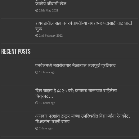
जातोय जीवाशी खेळ
28th May 2021
रायगडातील सहा नगरपंचायतींच्या नगराध्यक्षपदासाठी वाटाघाटी
सुरू
2nd February 2022
Recent Posts
पनवेलमध्ये महारोजगार मेळाव्यास उत्स्फूर्त प्रतिसाद
15 hours ago
दिल चाहता है @२५ वर्षे; कायमच तारुण्यात राहिलेला
चित्रपट…
16 hours ago
आमदार प्रशांत ठाकूर यांच्या उपस्थितीत विद्यार्थ्यांना रेनकोट,
शिक्षकांना छत्री वाटप
2 days ago