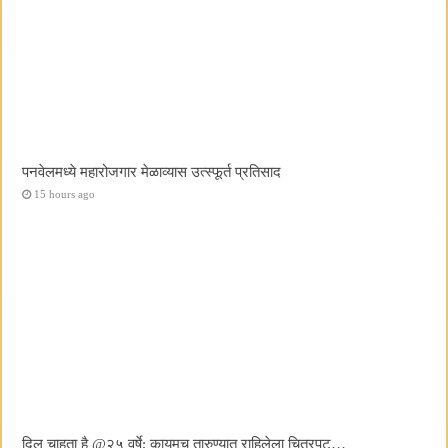
पनवेलमध्ये महारोजगार मेळाव्यास उत्स्फूर्त प्रतिसाद
15 hours ago
दिल चाहता है @२५ वर्षे; कायमच तारुण्यात राहिलेला चित्रपट…