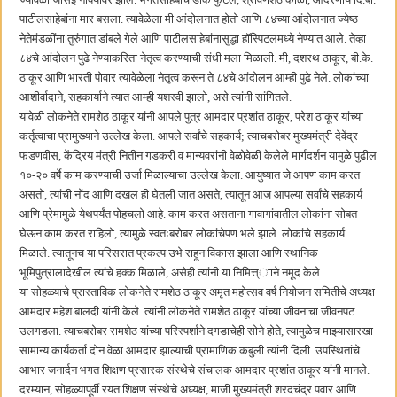
पाटीलसाहेबांना मार बसला. त्यावेळेला मी आंदोलनात होतो आणि ८४च्या आंदोलनात ज्येष्ठ
नेतेमंडळींना तुरुंगात डांबले गेले आणि पाटीलसाहेबांनासुद्धा हॉस्पिटलमध्ये नेण्यात आले. तेव्हा
८४चे आंदोलन पुढे नेण्याकरिता नेतृत्व करण्याची संधी मला मिळाली. मी, दशरथ ठाकूर, बी.के.
ठाकूर आणि भारती पोवार त्यावेळेला नेतृत्व करून ते ८४चे आंदोलन आम्ही पुढे नेले. लोकांच्या
आशीर्वादाने, सहकार्याने त्यात आम्ही यशस्वी झालो, असे त्यांनी सांगितले.
यावेळी लोकनेते रामशेठ ठाकूर यांनी आपले पुत्र आमदार प्रशांत ठाकूर, परेश ठाकूर यांच्या
कर्तृत्वाचा प्रामुख्याने उल्लेख केला. आपले सर्वांचे सहकार्य; त्याचबरोबर मुख्यमंत्री देवेंद्र
फडणवीस, केंद्रिय मंत्री नितीन गडकरी व मान्यवरांनी वेळोवेळी केलेले मार्गदर्शन यामुळे पुढील
१०-२० वर्षे काम करण्याची उर्जा मिळाल्याचा उल्लेख केला. आयुष्यात जे आपण काम करत
असतो, त्यांची नोंद आणि दखल ही घेतली जात असते, त्यातून आज आपल्या सर्वांचे सहकार्य
आणि प्रेमामुळे येथपर्यंत पोहचलो आहे. काम करत असताना गावागांवातील लोकांना सोबत
घेऊन काम करत राहिलो, त्यामुळे स्वतःबरोबर लोकांचेपण भले झाले. लोकांचे सहकार्य
मिळाले. त्यातूनच या परिसरात प्रकल्प उभे राहून विकास झाला आणि स्थानिक
भूमिपुत्रालादेखील त्यांचे हक्क मिळाले, असेही त्यांनी या निमित्त्ााने नमूद केले.
या सोहळ्याचे प्रास्ताविक लोकनेते रामशेठ ठाकूर अमृत महोत्सव वर्ष नियोजन समितीचे अध्यक्ष
आमदार महेश बालदी यांनी केले. त्यांनी लोकनेते रामशेठ ठाकूर यांच्या जीवनाचा जीवनपट
उलगडला. त्याचबरोबर रामशेठ यांच्या परिस्पर्शाने दगडाचेही सोने होते, त्यामुळेच माझ्यासारखा
सामान्य कार्यकर्ता दोन वेळा आमदार झाल्याची प्रामाणिक कबुली त्यांनी दिली. उपस्थितांचे
आभार जनार्दन भगत शिक्षण प्रसारक संस्थेचे संचालक आमदार प्रशांत ठाकूर यांनी मानले.
दरम्यान, सोहळ्यापूर्वी रयत शिक्षण संस्थेचे अध्यक्ष, माजी मुख्यमंत्री शरदचंद्र पवार आणि