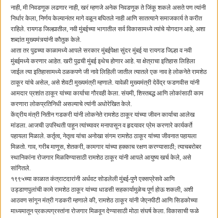
नाही, मी निवडणूक लढणार नाही, खरं म्हणजे अनेक निवडणूक ते जिंकू शकले असते पण त्यांनी
निर्धार केला, निर्णय केल्यानंतर मागे वळून बघितले नाही आणि सातत्याने समाजकार्य ते करीत
राहिले. रायगड जिल्ह्यातील, नवी मुंबईच्या भागातील सर्व विकासामध्ये त्यांचे योगदान आहे, अशा
शब्दांत मुख्यमंत्र्यांनी कौतुक केले.
आता तर पुढच्या काळामध्ये आपले सरकार मुंबईपेक्षा सुंदर मुंबई या रायगड जिल्हा व नवी
मुंबईमध्ये करणार आहेत. खरी पुढची मुंबई इथेच होणार आहे. या क्षेत्राचा इतिहास लिहिला
जाईल त्या इतिहासामध्ये ठळकपणे जी नावे लिहिली जातील त्यातले एक नाव हे लोकनेते रामशेठ
ठाकूर यांचे असेल, असे शेवटी मुख्यमंत्री म्हणाले. यावेळी मुख्यमंत्री देवेंद्र फडणवीस यांनी
आमदार प्रशांत ठाकूर यांच्या कार्याचा गौरवही केला. संयमी, शिस्तबद्ध आणि लोकांसाठी काम
करणारा लोकप्रतिनिधी असल्याचे त्यांनी अधोरेखित केले.
केंद्रीय मंत्री नितीन गडकरी यांनी लोकनेते रामशेठ ठाकूर यांच्या जीवन कार्याचा आलेख
मांडला. आजची उपस्थिती पाहून त्यांच्यावर मनापासून व हृदयावर प्रेम करणारे कार्यकर्ते
पहायला मिळाले. कर्तृत्व, नेतृत्व यांचा अनोखा संगम रामशेठ ठाकूर यांच्या जीवनात पहायला
मिळतो. गाव, गरीब माणूस, शेतकरी, कामगार यांच्या हक्काच रक्षण करण्यासाठी; त्याचबरोबर
स्थानिकांना रोजगार मिळविण्यासाठी रामशेठ ठाकूर यांनी आपले आयुष्य खर्च केले, असे
सांगितले.
१९९५च्या काळात कंत्राटदारांनी अर्धवट सोडलेली मुंबई-पुणे एक्सप्रेसवे आणि
उड्डाणपुलांची कामे रामशेठ ठाकूर यांच्या धाडसी सहकार्यामुळेच पूर्ण होऊ शकली, अशी
आठवण सांगून मंत्री गडकरी म्हणाले की, रामशेठ ठाकूर यांनी जेएनपीटी आणि सिडकोच्या
माध्यमातून प्रकल्पग्रस्तांना रोजगार मिळवून देण्यासाठी मोठा संघर्ष केला. विकासाची फळे