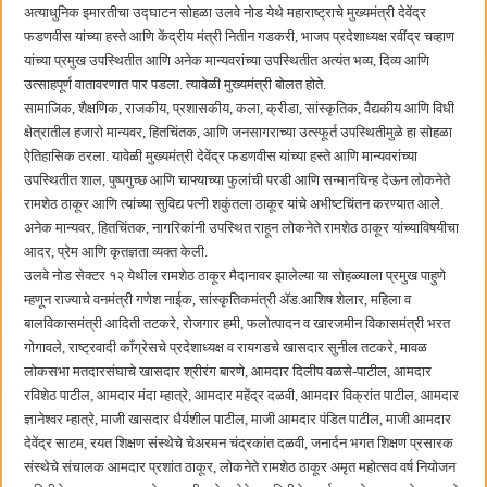
अत्याधुनिक इमारतीचा उद्घाटन सोहळा उलवे नोड येथे महाराष्ट्राचे मुख्यमंत्री देवेंद्र
फडणवीस यांच्या हस्ते आणि केंद्रीय मंत्री नितीन गडकरी, भाजप प्रदेशाध्यक्ष रवींद्र चव्हाण
यांच्या प्रमुख उपस्थितीत आणि अनेक मान्यवरांच्या उपस्थितीत अत्यंत भव्य, दिव्य आणि
उत्साहपूर्ण वातावरणात पार पडला. त्यावेळी मुख्यमंत्री बोलत होते.
सामाजिक, शैक्षणिक, राजकीय, प्रशासकीय, कला, क्रीडा, सांस्कृतिक, वैद्यकीय आणि विधी
क्षेत्रातील हजारो मान्यवर, हितचिंतक, आणि जनसागराच्या उत्स्फूर्त उपस्थितीमुळे हा सोहळा
ऐतिहासिक ठरला. यावेळी मुख्यमंत्री देवेंद्र फडणवीस यांच्या हस्ते आणि मान्यवरांच्या
उपस्थितीत शाल, पुष्पगुच्छ आणि चाफ्याच्या फुलांची परडी आणि सन्मानचिन्ह देऊन लोकनेते
रामशेठ ठाकूर आणि त्यांच्या सुविद्य पत्नी शकुंतला ठाकूर यांचे अभीष्टचिंतन करण्यात आलेे.
अनेक मान्यवर, हितचिंतक, नागरिकांनी उपस्थित राहून लोकनेते रामशेठ ठाकूर यांच्याविषयीचा
आदर, प्रेम आणि कृतज्ञता व्यक्त केली.
उलवे नोड सेक्टर १२ येथील रामशेठ ठाकूर मैदानावर झालेल्या या सोहळ्याला प्रमुख पाहुणे
म्हणून राज्याचे वनमंत्री गणेश नाईक, सांस्कृतिकमंत्री ॲड.आशिष शेलार, महिला व
बालविकासमंत्री आदिती तटकरे, रोजगार हमी, फलोत्पादन व खारजमीन विकासमंत्री भरत
गोगावले, राष्ट्रवादी काँग्रेसचे प्रदेशाध्यक्ष व रायगडचे खासदार सुनील तटकरे, मावळ
लोकसभा मतदारसंघाचे खासदार श्रीरंग बारणे, आमदार दिलीप वळसे-पाटील, आमदार
रविशेठ पाटील, आमदार मंदा म्हात्रे, आमदार महेंद्र दळवी, आमदार विक्रांत पाटील, आमदार
ज्ञानेश्वर म्हात्रे, माजी खासदार धैर्यशील पाटील, माजी आमदार पंडित पाटील, माजी आमदार
देवेंद्र साटम, रयत शिक्षण संस्थेचे चेअरमन चंद्रकांत दळवी, जनार्दन भगत शिक्षण प्रसारक
संस्थेचे संचालक आमदार प्रशांत ठाकूर, लोकनेते रामशेठ ठाकूर अमृत महोत्सव वर्ष नियोजन