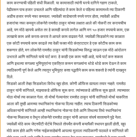
काम करण्याची पहिली संधी मिळाली. या कामासाठी त्यांनी घरचे दागिने गहाण टाकले,
पेढीवरून पाच हजार उचलले आणि पहिल्यांदा ते काम केले व पहिल्या कामामध्ये त्या ठिकाणी
अडीच हजार रुपये नफा कमवला. ज्यावेळी साडेचारशे रुपये पगार होता, त्यावेळी अडीच
हजारांचा नफा कमवून लोकनेते रामशेठ ठाकूर यांच्या लक्षात आले की नोकरी तर करायचीच
आहे, पण मोठे व्हायचे असेल तर हे कामही करावे लागेल आणि मग ५० हजार रुपयाचे काम, एक
लाखाचे काम असे करता-करता ते आपले काम वाढवत गेले. ज्यावेळी सिडकोने त्या काळात
एक कोटी रुपयाचे काम काढले त्या वेळी फक्त मोठे कंत्राटदार हे एक कोटीच काम करू
शकणार होते, मग लोकनेते रामशेठ ठाकूर यांनी सिडकोच्या विरुद्ध जाऊन एक मोठे आंदोलन
उभारले आणि सांगितले याचे पार्ट करा. हे काही एक काम नाही आहे, याचे पार्ट करु शकता
आणि इथल्या सगळ्या भुमिपूत्रांना एकत्रित करून सगळ्यांना थोडे थोडे काम देऊन ते काम
त्याठिकाणी पूर्ण केले आणि त्यातून भूमिपुत्र कशा पद्धतीने काम करू शकतो हे त्यांनी दाखवून
दिले.
सिडको आली तेव्हा सिडकोला विरोध खूप होता. कोणी ऑफिस द्यायला तयार नव्हते. रामशेठ
ठाकूर यांनी सांगितले, माझ्याकडे ऑफिस सुरू करा. त्यांच्याकडे ऑफिस सुरू झाले. त्याच्यावर
मोठा मोर्चा त्या काळात गेला. तो मोर्चा गेल्यानंतर रामशेठ ठाकूर यांनी सांगितले मोर्चा याकरिता
आला की तुम्ही आमच्या स्थानिकांना नोकऱ्या दिल्या नाहीत. त्याच ठिकाणी सिडकोच्या
अधिकाऱ्यांनी सांगितले आम्ही स्थानिकांना नोकऱ्या देतो आणि तिथल्या तिथे स्थानिकांना
नोकऱ्या मिळाल्या व तेथून लोकनेते रामशेठ ठाकूर यांनी आपला संघर्ष सातत्याने पुढे नेला.
ज्यावेळी मोठे काम जेएनपीटी पोर्टचे निघाले तोपर्यंत कंपनी बऱ्यापैकी स्थापन झाली होती, खूप
मोठे काम होते आणि गणेश नाईकसाहेबांनी आपल्या मुलाला त्याठिकाणी पाठवले व सांगितले की