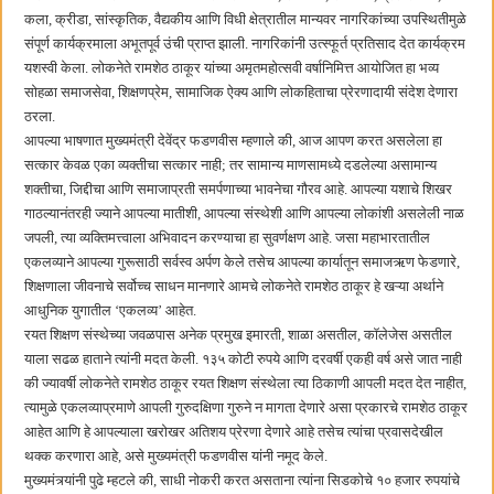
कला, क्रीडा, सांस्कृतिक, वैद्यकीय आणि विधी क्षेत्रातील मान्यवर नागरिकांच्या उपस्थितीमुळे
संपूर्ण कार्यक्रमाला अभूतपूर्व उंची प्राप्त झाली. नागरिकांनी उत्स्फूर्त प्रतिसाद देत कार्यक्रम
यशस्वी केला. लोकनेते रामशेठ ठाकूर यांच्या अमृतमहोत्सवी वर्षानिमित्त आयोजित हा भव्य
सोहळा समाजसेवा, शिक्षणप्रेम, सामाजिक ऐक्य आणि लोकहिताचा प्रेरणादायी संदेश देणारा
ठरला.
आपल्या भाषणात मुख्यमंत्री देवेंद्र फडणवीस म्हणाले की, आज आपण करत असलेला हा
सत्कार केवळ एका व्यक्तीचा सत्कार नाही; तर सामान्य माणसामध्ये दडलेल्या असामान्य
शक्तीचा, जिद्दीचा आणि समाजाप्रती समर्पणाच्या भावनेचा गौरव आहे. आपल्या यशाचे शिखर
गाठल्यानंतरही ज्याने आपल्या मातीशी, आपल्या संस्थेशी आणि आपल्या लोकांशी असलेली नाळ
जपली, त्या व्यक्तिमत्त्वाला अभिवादन करण्याचा हा सुवर्णक्षण आहे. जसा महाभारतातील
एकलव्याने आपल्या गुरूसाठी सर्वस्व अर्पण केले तसेच आपल्या कार्यातून समाजऋण फेडणारे,
शिक्षणाला जीवनाचे सर्वोच्च साधन मानणारे आमचे लोकनेते रामशेठ ठाकूर हे खऱ्या अर्थाने
आधुनिक युगातील ‌‘एकलव्य‌’ आहेत.
रयत शिक्षण संस्थेच्या जवळपास अनेक प्रमुख इमारती, शाळा असतील, कॉलेजेस असतील
याला सढळ हाताने त्यांनी मदत केली. १३५ कोटी रुपये आणि दरवर्षी एकही वर्ष असे जात नाही
की ज्यावर्षी लोकनेते रामशेठ ठाकूर रयत शिक्षण संस्थेला त्या ठिकाणी आपली मदत देत नाहीत,
त्यामुळे एकलव्याप्रमाणे आपली गुरुदक्षिणा गुरुने न मागता देणारे असा प्रकारचे रामशेठ ठाकूर
आहेत आणि हे आपल्याला खरोखर अतिशय प्रेरणा देणारे आहे तसेच त्यांचा प्रवासदेखील
थक्क करणारा आहे, असे मुख्यमंत्री फडणवीस यांनी नमूद केले.
मुख्यमंत्र्यांनी पुढे म्हटले की, साधी नोकरी करत असताना त्यांना सिडकोचे १० हजार रुपयांचे