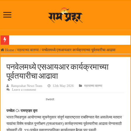
आमदार प्रशांत ठाकूर यांच्या उपस्थितीत विद्यार्थ्यांना रेनकोट, शिक्षकांना छत्री वाटप
Home
/
महत्वाच्या बातम्या
/
पनवेलमध्ये एसआयआर कार्यक्रमाच्या पूर्वतयारीचा आढावा
लोकनेते रामशेठ ठाकूर समाजसेवेतील हिरा -आमदार रविशेठ पाटील
पनवेलमध्ये एसआयआर कार्यक्रमाच्या
समाजप्रिय नेतृत्व आमदार प्रशांत ठाकूर यांच्या वाढदिवसानिमित्त राज्यभरातून शुभेच्छांचा वर्षाव
पूर्वतयारीचा आढावा
पनवेलमध्ये ८ ऑगस्टला महारोजगार मेळावा
Ramprahar News Team
12th May 2026
महत्वाच्या बातम्या
सर्वात मोठ्या दिवाळी अंक स्पर्धेचा निकाल जाहीर
Leave a comment
जनार्दन भगत शिक्षण प्रसारक संस्थेच्या मुख्य प्रशासकीय कार्यालयासह भव्य मूट कोर्टचे बुधवारी उद
tweet
पालेखुर्द येथील जि.प. शाळेच्या नूतन इमारतीचे लोकनेते रामशेठ ठाकूर यांच्या उद्घाटन
पनवेल ः रामप्रहर वृत्त
हर घर तिरंगा अभियानासंदर्भात पनवेलमध्ये बैठक
भारत निवडणूक आयोगाच्या सूचनेनुसार संपूर्ण महाराष्ट्रात राबविण्यात येत असलेल्या मतदार
याद्यांचा विशेष सखोल पुनरीक्षण (एसआयआर) कार्यक्रमाच्या पूर्वतयारीचा आढावा घेण्यासाठी
कामोठे येथे समाजोपयोगी वस्तूंच्या वाटपाचा उपक्रम
सोमवारी (दि. ११) पनवेल महानगरपालिका कार्यालयात बैठक पार पडली.