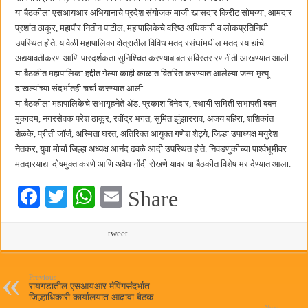
छत्रपती शिवाजी महाराज महाराजस्व समाधान शिबिरास पनवेलमध्ये उत्स्फूर्त प्रतिसाद
या बैठकीला एसआयआर अभियानाचे प्रदेश संयोजक माजी खासदार किरीट सोमय्या, आमदार
प्रशांत ठाकूर, महापौर नितीन पाटील, महापालिकेचे वरिष्ठ अधिकारी व लोकप्रतिनिधी
उपस्थित होते. यावेळी महापालिका क्षेत्रातील विविध मतदारसंघांमधील मतदारयाद्यांचे
अद्ययावतीकरण आणि पारदर्शकता सुनिश्चित करण्याबाबत सविस्तर रणनीती आखण्यात आली.
या बैठकीत महापालिका हद्दीत गेल्या काही काळात वितरित करण्यात आलेल्या जन्म-मृत्यू
दाखल्यांच्या संदर्भातही चर्चा करण्यात आली.
या बैठकीला महापालिकेचे सभागृहनेते ॲड. प्रकाश बिनेदार, स्थायी समिती सभापती बबन
मुकादम, नगरसेवक परेश ठाकूर, रवींद्र भगत, सुमित झुंझारराव, अजय बहिरा, शशिकांत
शेळके, प्रीती जॉर्ज, अस्मिता घरत, अतिरिक्त आयुक्त गणेश शेट्ये, जिल्हा उपाध्यक्ष मयुरेश
नेतकर, युवा मोर्चा जिल्हा अध्यक्ष आनंद ढवळे आदी उपस्थित होते. निवडणुकीच्या पार्श्वभूमीवर
मतदारयाद्या दोषमुक्त करणे आणि अवैध नोंदी रोखणे यावर या बैठकीत विशेष भर देण्यात आला.
Fa
T
W
E
Share
ce
wi
ha
m
bo
tte
ts
tweet
ail
ok
r
A
pp
Previous
रायगडातील एसआयआर मॅपिंगसंदर्भात
जिल्हाधिकारी कार्यालयात आढावा बैठक
Next