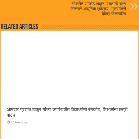
लोकनेते रामशेठ ठाकूर ‌‘रयत‌’चे ऋण
फेडणारे आधुनिक एकलव्य -मुख्यमंत्री
देवेंद्र फडणवीस
Related Articles
आमदार प्रशांत ठाकूर यांच्या उपस्थितीत विद्यार्थ्यांना रेनकोट, शिक्षकांना छत्री
वाटप
22 hours ago