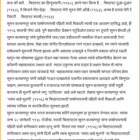
छत्रपती शिवाजी महाराज महाराजस्व समाधान शिबिरास पनवेलमध्ये उत्स्फूर्त प्रतिसाद
कल की बातें… चित्रपट हम हिन्दुस्तानी (१९६०), हमने प्यार किया है… चित्रपट दूल्हा-दुल्हन
(१९६४), ये किसने गीत छेड़ा… चित्रपट मेरी सूरत तेरी आँखें (१९६३), अजब है दास्तां तेरी ऐ
जिंदगी… चित्रपट शराबी (१९६४).
सुमन कल्याणपूर यांना पार्श्वगायनाची पहिली संधी मिळाली त्याची एक आठवण प्रसिद्ध आहे, ही
१९५६ सालची गोष्ट आहे. पुणे शहरातील डेक्कन स्टुडिओत एकदा भर दुपारी सुमन हेमाडी (हे
सुमन कल्याणपूर यांचे पूर्वाश्रमीचे नाव) एका वडीलधारी व्यक्तीला घेऊन आवाजाची टेस्ट
द्यायला आल्या होत्या. तेव्हा एका संगीत दिग्दर्शकाला गाणं गाऊन दाखवले, पण त्याने नापसंती
दर्शवल्याने सुमनजी निराश झाल्या आणि अशातच उन्हामुळे व निराशेने घशाला कोरडं पडली
म्हणून त्या सोबतच्या वृद्धाला घेऊन चहा प्यायला गेल्या असता त्यांचे कोंकणीतील बोलणं त्या
कोंकणी चहावाल्याला लक्षात आले. त्याला एकूणच काय घडलं हे लक्षात येताच तो त्यांना
संगीतकार वसंत पवार यांजकडे नेले. चहावाल्याचा वसंत पवार यांच्याशी चांगला परिचय होता.
सुमन कल्याणपूर यांनी यावेळी गाऊन दाखवलेले भावगीत वसंतरावांना आवडले आणि विष्णूपंत
चव्हाण, वामनराव कुलकर्णी व राजाभाऊ परांजपे यांच्याकडे सुमन कल्याणपूर यांची स्तुती
करताना ही मुलगी म्हणजे जणू ‘प्रतिलता’ आहे असे म्हटले. तेव्हाच सुमन कल्याणपूर यांना
‘पसंत आहे मुलगी’ (१९५६) या चित्रपटासाठी पार्श्वगायनाची पहिली संधी मिळाली आणि
त्यांच्या गायिका या कारकिर्दीला सुरुवात झाली.
सुमन कल्याणपूर यांना भारत सरकारच्या वतीने पद्मभूषण हा पुरस्कार देण्यात आला. त्यांचा
जन्म २८ जानेवारी १९३८ रोजीचा. मराठी चित्रपटात सुमन कल्याणपूर यांना पार्श्वगायनाची
पहिली संधी संगीतकार वसंत प्रभू यांनी ‘दिसतं तसं नसतं’ (१९५६) या चित्रपटासाठी
संगीतकार वसंत प्रभू यांनी दिली आणि त्याच सुमारास ‘पसंत आहे मुलगी’ या चित्रपटासाठी