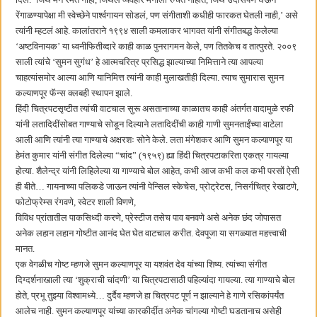
रेंगाळण्यापेक्षा मी स्वेच्छेने पार्श्वगायन सोडलं, पण संगीताशी कधीही फारकत घेतली नाही,’ असे
त्यांनी म्हटलं आहे. कालांतराने १९९४ साली कमलाकर भागवत यांनी संगीतबद्ध केलेल्या
‘अष्टविनायक’ या ध्वनीफितीव्दारे काही काळ पुनरागमन केले, पण तितकेच व तात्पुरते. २००९
साली त्यांचे ‘सुमन सुगंध’ हे आत्मचरित्र प्रसिद्ध झाल्याच्या निमित्ताने त्या आपल्या
चाहत्यांसमोर आल्या आणि यानिमित्त त्यांनी काही मुलाखतीही दिल्या. त्याच सुमारास सुमन
कल्याणपूर फॅन्स क्लबही स्थापन झाले.
हिंदी चित्रपटसृष्टीत त्यांची वाटचाल सुरू असतानाच्या काळातच काही अंतर्गत वादामुळे रफी
यांनी लतादिदींसोबत गाण्याचे सोडून दिल्याने लतादिदींची काही गाणी सुमनताईंच्या वाटेला
आली आणि त्यांनी त्या गाण्याचे अक्षरशः सोने केले. लता मंगेशकर आणि सुमन कल्याणपूर या
हेमंत कुमार यांनी संगीत दिलेल्या “चांद” (१९५९) ह्या हिंदी चित्रपटाकरिता एकत्र गायल्या
होत्या. शैलेन्द्र यांनी लिहिलेल्या या गाण्याचे बोल आहेत, कभी आज कभी कल कभी परसों ऐसी
ही बीते… गायनाच्या पलिकडे जाऊन त्यांनी पेन्सिल स्केचेस, प्रोट्रेटस, निसर्गचित्र रेखाटणे,
फोटोफ्रेम्स रंगवणे, स्वेटर शाली विणणे,
विविध प्रांतातील पाकसिध्दी करणे, प्रेस्टीज तसेच पाव बनवणे असे अनेक छंद जोपासत
अनेक लहान लहान गोष्टीत आनंद घेत घेत वाटचाल करीत. देवपूजा या सगळ्यात महत्त्वाची
मानत.
एक वेगळीच गोष्ट म्हणजे सुमन कल्याणपूर या यशवंत देव यांच्या शिष्य. त्यांच्या संगीत
दिग्दर्शनाखाली त्या ‘शुक्राची चांदणी’ या चित्रपटासाठी पहिल्यांदा गायल्या. त्या गाण्याचे बोल
होते, प्रभू तुझ्या विश्वामध्ये… दुर्दैव म्हणजे हा चित्रपट पूर्ण न झाल्याने हे गाणे रसिकांपर्यंत
आलेच नाही. सुमन कल्याणपूर यांच्या कारकीर्दीत अनेक चांगल्या गोष्टी घडतानाच असेही