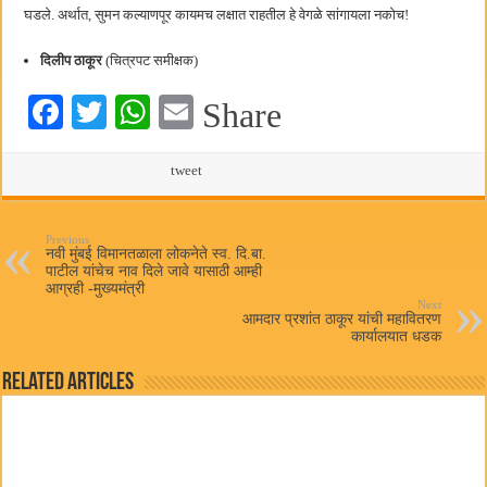
घडले. अर्थात, सुमन कल्याणपूर कायमच लक्षात राहतील हे वेगळे सांगायला नकोच!
दिलीप ठाकूर
(चित्रपट समीक्षक)
Fa
T
W
E
Share
ce
wi
ha
m
bo
tte
ts
tweet
ail
ok
r
A
pp
Previous
नवी मुंबई विमानतळाला लोकनेते स्व. दि.बा.
पाटील यांचेच नाव दिले जावे यासाठी आम्ही
आग्रही -मुख्यमंत्री
Next
आमदार प्रशांत ठाकूर यांची महावितरण
कार्यालयात धडक
Related Articles