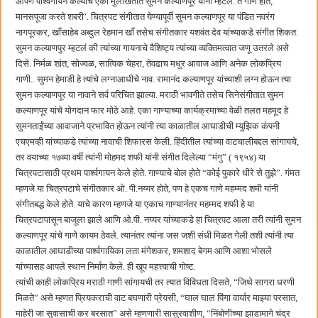
आपण पार्श्वगायन केल्याचे एका मुलाखतीत सुमन कल्याणपूर यांनी म्हटले. ते गाणे होते,
मानसपूजा करते शबरी’. चित्रपट संगीतात येण्यापूर्वी सुमन कल्याणपूर या पंडित नवरंग
नागपूरकर, खाँसाहेब अब्दुल रेहमान खाँ तसेच संगीतकार यशवंत देव यांच्याकडे संगीत शिकत.
सुमन कल्याणपुर म्हटलं की त्यांच्या गायनाचे वैशिष्ट्य त्यांच्या व्यक्तिमत्वात जणू उतरले असे
दिसे. निर्मळ शांत, सोज्वळ, सात्विक चेहरा, तेवढाच मधुर आवाज आणि अनेक लोकप्रिय
गाणी.. सुमन हेमाडी हे त्यांचे लग्नाआधीचे नाव. रामानंद कल्याणपूर यांच्याशी लग्न होऊन त्या
सुमन कल्याणपूर या नावाने सर्व परिचित झाल्या. मराठी भावगीते तसेच सिनेसंगीतात सुमन
कल्याणपूर यांचे योगदान फार मोठे आहे. एका गाण्याच्या कार्यक्रमाच्या वेळी तलत महमूद हे
सुमनताईंच्या आवाजाने प्रभावित होऊन त्यांनी त्या काळातील आघाडीची म्युझिक कंपनी
एचएमव्ही यांच्याकडे त्यांच्या नावाची शिफारस केली. हिंदीतील त्यांच्या वाटचालीबद्दल सांगायचे,
तर वयाच्या १७व्या वर्षी त्यांनी मोहमद शफी यांनी संगीत दिलेल्या “मंगु” ( १९५४) या
चित्रपटासाठी प्रथम पार्श्वगायन केले होते. गाण्याचे बोल होते “कोई पुकारे धीरे से तुझे”. गंमत
म्हणजे या चित्रपटाचे संगीतकार ओ. पी.नय्यर होते, पण हे एकच गाणे महम्मद शमी यांनी
संगीतबद्ध केले होते. याचे कारण म्हणजे या एकाच गाण्यानंतर महम्मद शफी हे या
चित्रपटापासून बाजूला झाले आणि ओ.पी. नय्यर यांच्याकडे हा चित्रपट आला तरी त्यांनी सुमन
कल्याणपूर यांचे गाणे कायम ठेवले. त्यानंतर त्यांना जस जशी संधी मिळत गेली तशी त्यांनी त्या
काळातील आघाडीच्या पार्श्वगायिका लता मंगेशकर, शमशाद बेगम आणि आशा भोसले
यांच्यासह आपले स्थान निर्माण केले. ही खूप महत्त्वाची गोष्ट.
त्यांची काही लोकप्रिय मराठी गाणी सांगायची तर त्यात विविधता दिसते, “जिथे सागरा धरणी
मिळते” असे म्हणत प्रियकराची वाट बघणारी प्रेयसी, “घाल घाल पिंगा वार्यार माझ्या परसात,
माहेरी जा सुवासाची कर बरसात” असे म्हणणारी सासुरवाशीण, “निंबोणीच्या झाडामागे चंद्र