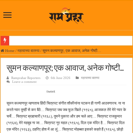
आमदार प्रशांत ठाकूर यांच्या उपस्थितीत विद्यार्थ्यांना रेनकोट, शिक्षकांना छत्री वाटप
Home
/
महत्वाच्या बातम्या
/
सुमन कल्याणपूर; एक आवाज, अनेक गोष्टी…
लोकनेते रामशेठ ठाकूर समाजसेवेतील हिरा -आमदार रविशेठ पाटील
सुमन कल्याणपूर; एक आवाज, अनेक गोष्टी…
समाजप्रिय नेतृत्व आमदार प्रशांत ठाकूर यांच्या वाढदिवसानिमित्त राज्यभरातून शुभेच्छांचा वर्षाव
Ramprahar Reporters
6th June 2026
महत्वाच्या बातम्या
पनवेलमध्ये ८ ऑगस्टला महारोजगार मेळावा
Leave a comment
सर्वात मोठ्या दिवाळी अंक स्पर्धेचा निकाल जाहीर
tweet
जनार्दन भगत शिक्षण प्रसारक संस्थेच्या मुख्य प्रशासकीय कार्यालयासह भव्य मूट कोर्टचे बुधवारी उद
सुमन कल्याणपूर म्हणताच हिंदी चित्रपट संगीत शौकीनांना पटकन ही गाणी आठवणारच. ना ना
पालेखुर्द येथील जि.प. शाळेच्या नूतन इमारतीचे लोकनेते रामशेठ ठाकूर यांच्या उद्घाटन
करते प्यार तुम्हीं से कर बैठे… चित्रपट जब जब फूल खिले (१९६५), आजकल तेरे मेरे प्यार के
चर्चे… चित्रपट ब्रह्मचारी (१९६८), तुमने पुकारा और हम चले आए… चित्रपट राजकुमार
हर घर तिरंगा अभियानासंदर्भात पनवेलमध्ये बैठक
(१९६४), मेरे महबूब ना जा… चित्रपट नूर महल (१९६५), दिल एक मंदिर है… चित्रपट दिल
कामोठे येथे समाजोपयोगी वस्तूंच्या वाटपाचा उपक्रम
एक मंदिर (१९६३), ठहरिए होश में आ लूं… चित्रपट मोहब्बत इसको कहते हैं (१९६५), छोड़ो