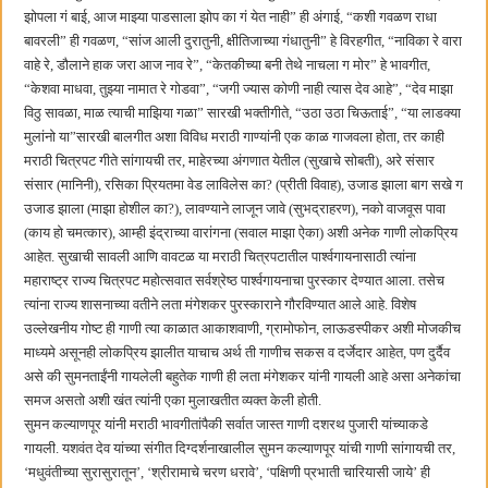
झोपला गं बाई, आज माझ्या पाडसाला झोप का गं येत नाही” ही अंगाई, “कशी गवळण राधा
बावरली” ही गवळण, “सांज आली दुरातुनी, क्षीतिजाच्या गंधातुनी” हे विरहगीत, “नाविका रे वारा
वाहे रे, डौलाने हाक जरा आज नाव रे”, “केतकीच्या बनी तेथे नाचला ग मोर” हे भावगीत,
“केशवा माधवा, तुझ्या नामात रे गोडवा”, “जगी ज्यास कोणी नाही त्यास देव आहे”, “देव माझा
विठु सावळा, माळ त्याची माझिया गळा” सारखी भक्तीगीते, “उठा उठा चिऊताई”, “या लाडक्या
मुलांनो या”सारखी बालगीत अशा विविध मराठी गाण्यांनी एक काळ गाजवला होता, तर काही
मराठी चित्रपट गीते सांगायची तर, माहेरच्या अंगणात येतील (सुखाचे सोबती), अरे संसार
संसार (मानिनी), रसिका प्रियतमा वेड लाविलेस का? (प्रीती विवाह), उजाड झाला बाग सखे ग
उजाड झाला (माझा होशील का?), लावण्याने लाजून जावे (सुभद्राहरण), नको वाजवूस पावा
(काय हो चमत्कार), आम्ही इंद्राच्या वारांगना (सवाल माझा ऐका) अशी अनेक गाणी लोकप्रिय
आहेत. सुखाची सावली आणि वावटळ या मराठी चित्रपटातील पार्श्वगायनासाठी त्यांना
महाराष्ट्र राज्य चित्रपट महोत्सवात सर्वश्रेष्ठ पार्श्वगायनाचा पुरस्कार देण्यात आला. तसेच
त्यांना राज्य शासनाच्या वतीने लता मंगेशकर पुरस्काराने गौरविण्यात आले आहे. विशेष
उल्लेखनीय गोष्ट ही गाणी त्या काळात आकाशवाणी, ग्रामोफोन, लाऊडस्पीकर अशी मोजकीच
माध्यमे असूनही लोकप्रिय झालीत याचाच अर्थ ती गाणीच सकस व दर्जेदार आहेत, पण दुर्दैव
असे की सुमनताईंनी गायलेली बहुतेक गाणी ही लता मंगेशकर यांनी गायली आहे असा अनेकांचा
समज असतो अशी खंत त्यांनी एका मुलाखतीत व्यक्त केली होती.
सुमन कल्याणपूर यांनी मराठी भावगीतांपैकी सर्वात जास्त गाणी दशरथ पुजारी यांच्याकडे
गायली. यशवंत देव यांच्या संगीत दिग्दर्शनाखालील सुमन कल्याणपूर यांची गाणी सांगायची तर,
‌‘मधुवंतीच्या सुरासुरातून‌’, ‌‘श्रीरामाचे चरण धरावे‌’, ‌‘पक्षिणी प्रभाती चारियासी जाये‌’ ही