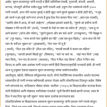
आहेत. सुमन कल्याणपुर यांनी मराठी व हिंदी व्यतिरीक्त पंजाबी, गुजराती, बंगाली, असामी,
कन्नड, भोजपुरी ओरीया भाषेत सुद्धा गाणी गायली आहे. एकूण तेरा भाषांमध्ये त्यांनी ३५००
गाणी गायली. अगर तेरी जलवा नुमाई न होती खुदा जाने तुमसे मुहब्बत न होती (बेटी बेटे), “न तुम
हमे जानो न हम तुम्हे जाने मगर लगता है कुछ ऐसा मेरा हमदम मिल गया”, (बात एक रातकी),
“ठहरीए होश मै आऊ, तो चले जाईएगा”, (मोहब्बत इसको कहते है), “तुमसे ओ हसीना कभी
मोहब्बत न मैने करनी थी” (फर्ज), “परबतो के पेडो पर शाम का बसेरा है” (शगून) ,”अज हु ना
आये बालमा” (सांज और संवेरा), “तुमने पुकारा और हम चले आये” (राजकुमार), “मेरे मेहबुब न
जा” (नूर महल), “नाना करते प्यार तुम्हीसे कर बैठे” (जब जब फूल खिले),” आज कल तेरे मेरे
प्यार के चर्चे हर जुबान पर” (ब्रह्मचारी), “मेरा प्यार भी तू है”
( साथी), “दिल एक मंदिर है” (दिल एक मंदिर), “शराबी शराबी ये सावन का महिना”
(नूरमहल), “आपसे हमको बिछडे हुए” (विश्वास), “चले जा चले जा… जहां प्यार मिले” (जहा
प्यार मिले), “मन गाए वो तराना” (चालाक), “दिल ने फिर याद किया” (दिल ने फिर याद
किया) या आणि अशा असंख्य गाणी गाऊन त्यांनी हिंदी चित्रपटसृष्टीही गाजवली होती. ही गाणी
आज यू ट्यूबवर ऐकता पाहताना सुमन कल्याणपूर यांच्या पार्श्वगायनातील
अष्टपैलूत्व, खोली, विविधता कौतुकास्पद वाटते. मोनो रेकॉर्डिंगच्या काळातील अर्थात साठच्या
दशकातील ही गाणी पन्नास वर्षांनंतरही आपला गोडवा आणि लोकप्रियता टिकवून आहेत. विशेष
गाणे सांगायचे तर, संगीतकार नौशाद यांच्या ‘कातिल’ (१९६०) या चित्रपटातील फारुख कैसर
यांनी लिहिलेले आणि मोहम्मद रफींसोबत गायलेले ‘सुनी किसीने बेकहे हमारी दास्ता, तडप के
दिल ने कह दिया चुप रही जुबान’ याचा खास उल्लेख करायलाच हवा.
लोकप्रियतेच्या या शिखरावरच असताना सुमन कल्याणपूर यांनी एकदम गाणे गायचे सोडून
दिले. ‘जिथे मन रमत नाही, जिथले व्यवहार मनाला रुचत नाहीत, जिथं उदासपण घेऊन