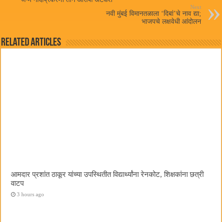
Next
नवी मुंबई विमानतळाला ‌‘दिबां‌’चे नाव द्या;
भाजपचे लक्षवेधी आंदोलन
Related Articles
आमदार प्रशांत ठाकूर यांच्या उपस्थितीत विद्यार्थ्यांना रेनकोट, शिक्षकांना छत्री
वाटप
3 hours ago