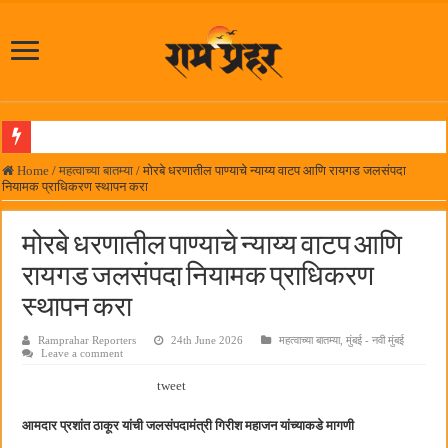
आमदार प्रशांत ठाकूर यांच्या उपस्थितीत विद्यार्थ्यांना रेनकोट, शिक्षकांना छत्री वाटप
Home
/
महत्वाच्या बातम्या
/
मोरबे धरणातील पाण्याचे न्याय्य वाटप आणि रायगड जलसंपदा
नियामक प्राधिकरण स्थापन करा
लोकनेते रामशेठ ठाकूर समाजसेवेतील हिरा -आमदार रविशेठ पाटील
समाजप्रिय नेतृत्व आमदार प्रशांत ठाकूर यांच्या वाढदिवसानिमित्त राज्यभरातून शुभेच्छांचा वर्षाव
मोरबे धरणातील पाण्याचे न्याय्य वाटप आणि
पनवेलमध्ये ८ ऑगस्टला महारोजगार मेळावा
रायगड जलसंपदा नियामक प्राधिकरण
सर्वात मोठ्या दिवाळी अंक स्पर्धेचा निकाल जाहीर
स्थापन करा
जनार्दन भगत शिक्षण प्रसारक संस्थेच्या मुख्य प्रशासकीय कार्यालयासह भव्य मूट कोर्टचे बुधवारी उद
Ramprahar Reporters
24th June 2026
महत्वाच्या बातम्या
,
मुंबई - नवी मुंबई
Leave a comment
पालेखुर्द येथील जि.प. शाळेच्या नूतन इमारतीचे लोकनेते रामशेठ ठाकूर यांच्या उद्घाटन
tweet
हर घर तिरंगा अभियानासंदर्भात पनवेलमध्ये बैठक
कामोठे येथे समाजोपयोगी वस्तूंच्या वाटपाचा उपक्रम
आमदार प्रशांत ठाकूर यांची जलसंपदामंत्री गिरीश महाजन यांच्याकडे मागणी