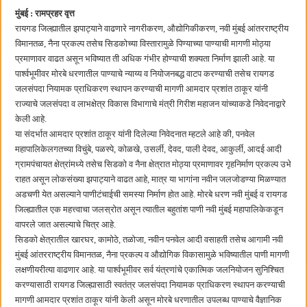
छत्रपती शिवाजी महाराज महाराजस्व समाधान शिबिरास पनवेलमध्ये उत्स्फूर्त प्रतिसाद
मुंबई : रामप्रहर वृत्त
रायगड जिल्ह्यातील झपाट्याने वाढणारे नागरीकरण, औद्योगिकीकरण, नवी मुंबई आंतरराष्ट्रीय
विमानतळ, नैना प्रकल्प तसेच सिडकोच्या विस्तारामुळे पिण्याच्या पाण्याची मागणी मोठ्या
प्रमाणावर वाढत असून भविष्यात ती अधिक गंभीर होण्याची शक्यता निर्माण झाली आहे. या
पार्श्वभूमीवर मोरबे धरणातील पाण्याचे न्याय्य व नियोजनबद्ध वाटप करण्याची तसेच रायगड
जलसंपदा नियामक प्राधिकरण स्थापन करण्याची मागणी आमदार प्रशांत ठाकूर यांनी
राज्याचे जलसंपदा व लाभक्षेत्र विकास विभागाचे मंत्री गिरीश महाजन यांच्याकडे निवेदनाद्वारे
केली आहे.
या संदर्भात आमदार प्रशांत ठाकूर यांनी दिलेल्या निवेदनात म्हटले आहे की, पनवेल
महापालिकेलगतच्या विचुंबे, पळस्पे, कोळखे, उसर्ली, देवद, पाली देवद, आकुर्ली, आदई आदी
ग्रामपंचायत क्षेत्रांमध्ये तसेच सिडको व नैना क्षेत्रात मोठ्या प्रमाणावर गृहनिर्माण प्रकल्प उभे
राहत असून लोकसंख्या झपाट्याने वाढत आहे, मात्र या भागांना नवीन जलजोडण्या मिळण्यात
अडचणी येत असल्याने पाणीटंचाईची समस्या निर्माण होत आहे. मोरबे धरण नवी मुंबई व रायगड
जिल्ह्यातील एक महत्त्वाचा जलस्रोत असून त्यातील बहुतांश पाणी नवी मुंबई महापालिकेकडून
वापरले जात असल्याचे चित्र आहे.
सिडको क्षेत्रातील खारघर, कामोठे, तळोजा, नवीन पनवेल आदी वसाहती तसेच आगामी नवी
मुंबई आंतरराष्ट्रीय विमानतळ, नैना प्रकल्प व औद्योगिक विकासामुळे भविष्यातील पाणी मागणी
लक्षणीयरीत्या वाढणार आहे. या पार्श्वभूमीवर सर्व यंत्रणांचे एकात्मिक जलनियोजन सुनिश्चित
करण्यासाठी रायगड जिल्ह्यासाठी स्वतंत्र जलसंपदा नियामक प्राधिकरण स्थापन करण्याची
मागणी आमदार प्रशांत ठाकूर यांनी केली असून मोरबे धरणातील उपलब्ध पाण्याचे वैज्ञानिक