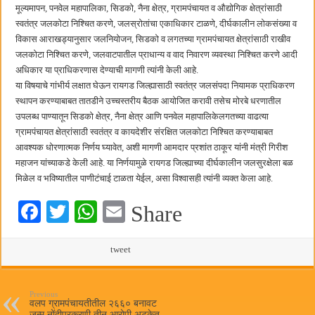
मूल्यमापन, पनवेल महापालिका, सिडको, नैना क्षेत्र, ग्रामपंचायत व औद्योगिक क्षेत्रांसाठी
स्वतंत्र जलकोटा निश्चित करणे, जलस्रोतांचा एकाधिकार टाळणे, दीर्घकालीन लोकसंख्या व
विकास आराखड्यानुसार जलनियोजन, सिडको व लगतच्या ग्रामपंचायत क्षेत्रांसाठी राखीव
जलकोटा निश्चित करणे, जलवाटपातील प्राधान्य व वाद निवारण व्यवस्था निश्चित करणे आदी
अधिकार या प्राधिकरणास देण्याची मागणी त्यांनी केली आहे.
या विषयाचे गांभीर्य लक्षात घेऊन रायगड जिल्ह्यासाठी स्वतंत्र जलसंपदा नियामक प्राधिकरण
स्थापन करण्याबाबत तातडीने उच्चस्तरीय बैठक आयोजित करावी तसेच मोरबे धरणातील
उपलब्ध पाण्यातून सिडको क्षेत्र, नैना क्षेत्र आणि पनवेल महापालिकेलगतच्या वाढत्या
ग्रामपंचायत क्षेत्रांसाठी स्वतंत्र व कायदेशीर संरक्षित जलकोटा निश्चित करण्याबाबत
आवश्यक धोरणात्मक निर्णय घ्यावेत, अशी मागणी आमदार प्रशांत ठाकूर यांनी मंत्री गिरीश
महाजन यांच्याकडे केली आहे. या निर्णयामुळे रायगड जिल्ह्याच्या दीर्घकालीन जलसुरक्षेला बळ
मिळेल व भविष्यातील पाणीटंचाई टाळता येईल, असा विश्वासही त्यांनी व्यक्त केला आहे.
Fa
T
W
E
Share
ce
wi
ha
m
bo
tte
ts
tweet
ail
ok
r
A
pp
Previous
वलप ग्रामपंचायतीतील २६६० बनावट
जन्म नोंदीप्रकरणी तीन आरोपी अटकेत