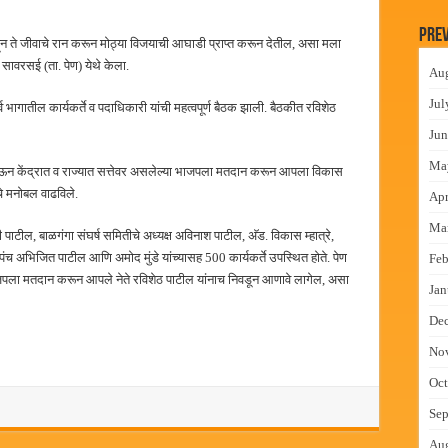
न इमारतीचे लोकनेते रामशेठ ठाकूर यांच्या उद्घाटन
Prev
ह पाहून ते जीवाचे रान करून मोठ्या विजयाची आघाडी प्राप्त करून देतील, असा मला
लमध्ये बैठक
 सावरसई (ता. पेण) येथे केला.
Au
 वाटपाचा उपक्रम
Jul
व भागातील कार्यकर्ते व पदाधिकारी यांची महत्वपूर्ण बैठक झाली. बैठकीत रविशेठ
माधान शिबिरास पनवेलमध्ये उत्स्फूर्त प्रतिसाद
Jun
Ma
ऊन केंद्रात व राज्यात सत्तेवर असलेल्या भाजपला मतदान करून आपला विकास
चे मनोबल वाढविले.
Apr
Ma
ाजी पाटील, बाळगंगा संघर्ष समितीचे अध्यक्ष अविनाश पाटील, अ‍ॅड. विकास म्हात्रे,
 अभिजित पाटील आणि अमोद मुंडे यांच्यासह 500 कार्यकर्ते उपस्थित होते. पेण
Feb
ाजपला मतदान करून आपले नेते रविशेठ पाटील यांनाच निवडून आणावे लागेल, असा
Jan
De
No
Oct
Sep
Au