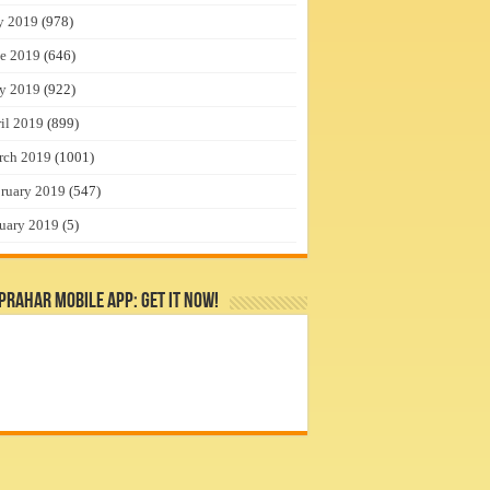
y 2019
(978)
e 2019
(646)
y 2019
(922)
il 2019
(899)
rch 2019
(1001)
ruary 2019
(547)
uary 2019
(5)
rahar Mobile App: Get it Now!