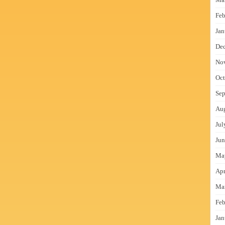
Feb
Jan
De
No
Oct
Sep
Au
Jul
Jun
Ma
Apr
Ma
Feb
Jan