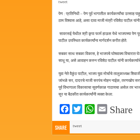
tweet
पालेखुर्द येथील जि.प. शाळेच्या नूत
पेण : प्रतिनिधी – पेण पूर्व भागातील कार्यकर्त्यांचा उत्सा
हर घर तिरंगा अभियानासंदर्भात पनवे
ठाम विश्वास आहे, असा दावा माजी मंत्री रविशेठ पाटील यांनी
कामोठे येथे समाजोपयोगी वस्तूंच्या
सावरसई येथील श्री कृपा फार्म हाऊस येथे भाजपच्या पेण पूर्
छत्रपती शिवाजी महाराज महाराजस्व स
पाटील उपस्थित कार्यकर्त्यांना मार्गदर्शन करीत होते.
सबका साथ सबका विकास, हे भाजपचे घोषवाक्य विचारात घे
साधू या, असे आवाहन करुन रविशेठ पाटील यांनी कार्यकर्त्या
युवा नेते वैकुंठ पाटील, भाजप युवा मोर्चाचे तालुकाध्यक्ष शिव
जांभळे सर, दादरचे माजी सरपंच मोहन नाईक, तरणखोप सरपंच
पूर्व विभागाला विकासाचा सुवर्णकाळ गाठायचा असेल तर भ
सूर या बैठकीत कार्यकर्त्यांनी व्यक्त केला.
Fa
T
W
E
Share
ce
wi
ha
m
bo
tweet
tte
ts
ail
Share
ok
r
A