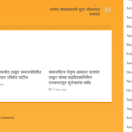
Next
Jul
प्रमोद घोसाळकरांचे पुत्र थोडक्यात
बचावले
Jun
Ma
Apr
Ma
Feb
Jan
रामशेठ ठाकूर समाजसेवेतील
समाजप्रिय नेतृत्व आमदार प्रशांत
De
दार रविशेठ पाटील
ठाकूर यांच्या वाढदिवसानिमित्त
No
राज्यभरातून शुभेच्छांचा वर्षाव
ago
3 days ago
Oct
Sep
Au
 comment.
Jul
Jun