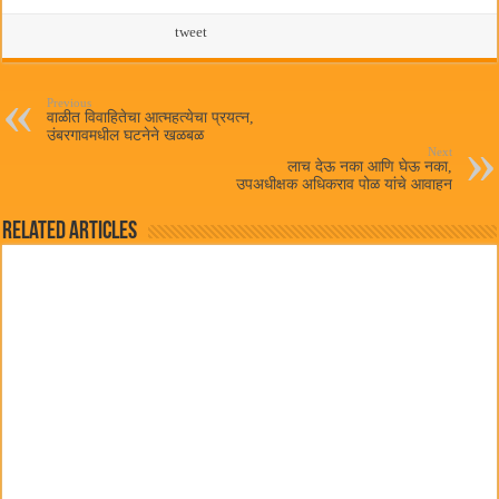
ce
wi
ha
m
bo
tte
ts
tweet
ail
ok
r
A
pp
Previous
वाळीत विवाहितेचा आत्महत्येचा प्रयत्न,
उंबरगावमधील घटनेने खळबळ
Next
लाच देऊ नका आणि घेऊ नका,
उपअधीक्षक अधिकराव पोळ यांचे आवाहन
Related Articles