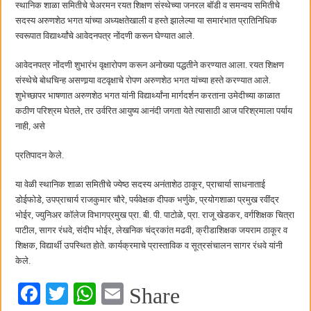
स्थानिक शाळा समितीचे चेअरमन रयत शिक्षण संस्थेच्या जनरल बॉडी व समन्वय समितीचे
कामोठे येथे समाजोपयोगी वस्तूंच्या वाटपाचा उपक्रम
सदस्य अरुणशेठ भगत यांच्या अध्यक्षतेखाली व हस्ते झालेल्या या समारंभात प्रातिनिधिक
स्वरूपात विद्यार्थ्यांचे आवेदनपत्र नोंदणी करून घेण्यात आले.
आवेदनपत्र नोंदणी शुभारंभ वृक्षारोपण करून अनोख्या पद्धतीने करण्यात आला. रयत शिक्षण
संस्थेचे बोधचिन्ह असणार्‍या वटवृक्षाचे रोपण अरुणशेठ भगत यांच्या हस्ते करण्यात आले.
शुभेच्छापर भाषणात अरुणशेठ भगत यांनी विद्यार्थ्यांना मार्गदर्शन करताना उमेदीच्या काळात
कठीण परिश्रम घेतले, तर उर्वरित आयुष्य आनंदी जगता येते त्यासाठी आज परिश्रमाला पर्याय
नाही, असे
प्रतिपादन केले.
या वेळी स्थानिक शाळा समितीचे ज्येष्ठ सदस्य अनंताशेठ ठाकूर, प्राचार्या साधनाताई
डोईफोडे, उपप्राचार्य राजकुमार चौरे, पर्यवेक्षक दीपक भर्णुके, प्रयोगशाळा प्रमुख रवींद्र
भोईर, ज्युनिअर कॉलेज विभागप्रमुख प्रा. बी. पी. पाटोळे, प्रा. राजू खेडकर, वर्गशिक्षक चित्रा
पाटील, सागर रंधवे, संदीप भोईर, लेखनिक चंद्रकांत मढवी, क्रीडाशिक्षक जयराम ठाकूर व
शिक्षक, विद्यार्थी उपस्थित होते. कार्यक्रमाचे प्रास्ताविक व सूत्रसंचालन सागर रंधवे यांनी
केले.
Fa
T
W
E
Share