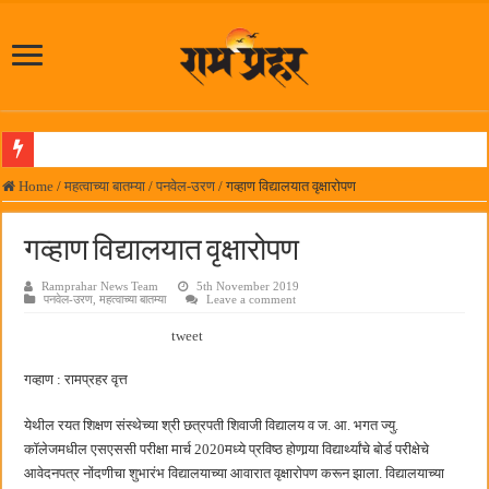
दिल चाहता है @२५ वर्षे; कायमच तारुण्यात राहिलेला चित्रपट…
Home
/
महत्वाच्या बातम्या
/
पनवेल-उरण
/
गव्हाण विद्यालयात वृक्षारोपण
आमदार प्रशांत ठाकूर यांच्या उपस्थितीत विद्यार्थ्यांना रेनकोट, शिक्षकांना छत्री वाटप
गव्हाण विद्यालयात वृक्षारोपण
लोकनेते रामशेठ ठाकूर समाजसेवेतील हिरा -आमदार रविशेठ पाटील
Ramprahar News Team
5th November 2019
समाजप्रिय नेतृत्व आमदार प्रशांत ठाकूर यांच्या वाढदिवसानिमित्त राज्यभरातून शुभेच्छांचा वर्षाव
पनवेल-उरण
,
महत्वाच्या बातम्या
Leave a comment
पनवेलमध्ये ८ ऑगस्टला महारोजगार मेळावा
tweet
सर्वात मोठ्या दिवाळी अंक स्पर्धेचा निकाल जाहीर
गव्हाण : रामप्रहर वृत्त
जनार्दन भगत शिक्षण प्रसारक संस्थेच्या मुख्य प्रशासकीय कार्यालयासह भव्य मूट कोर्टचे बुधवारी उद
येथील रयत शिक्षण संस्थेच्या श्री छत्रपती शिवाजी विद्यालय व ज. आ. भगत ज्यु.
पालेखुर्द येथील जि.प. शाळेच्या नूतन इमारतीचे लोकनेते रामशेठ ठाकूर यांच्या उद्घाटन
कॉलेजमधील एसएससी परीक्षा मार्च 2020मध्ये प्रविष्ठ होणार्‍या विद्यार्थ्यांचे बोर्ड परीक्षेचे
हर घर तिरंगा अभियानासंदर्भात पनवेलमध्ये बैठक
आवेदनपत्र नोंदणीचा शुभारंभ विद्यालयाच्या आवारात वृक्षारोपण करून झाला. विद्यालयाच्या