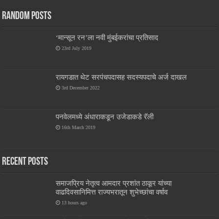
Random Posts
‘मान्सून रन’ला नवी मुंबईकरांचा प्रतिसाद
23rd July 2019
रायगडात थेट सरपंचपदासह सदस्यपदाचे अर्ज दाखल
3rd December 2022
पनवेलमध्ये अंधाराकडून उजेडाकडे रॅली
16th March 2019
Recent Posts
समाजप्रिय नेतृत्व आमदार प्रशांत ठाकूर यांच्या
वाढदिवसानिमित्त राज्यभरातून शुभेच्छांचा वर्षाव
13 hours ago